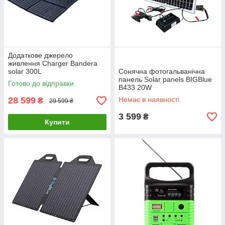
Додаткове джерело
живлення Charger Bandera
solar 300L
Сонячна фотогальванічна
панель Solar panels BIGBlue
Готово до відправки
B433 20W
28 599
Немає в наявності
₴
29 599 ₴
3 599
₴
Купити