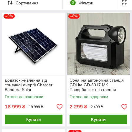
Сортування
0
Фільтри
–5%
–8%
Додаток живлення від
Сонячна автономна станція
сонячної енергії Charger
GDLite GD-8017 МК
Bandera Solar
Павербанк + освітлення
Готово до відправки
Готово до відправки
18 999
2 299
₴
₴
19 999 ₴
2 499 ₴
Купити
Купити