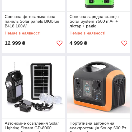
Сонячна фотогальванічна
Сонячна зарядна станція
панель Solar panels BIGblue
Solar System 7500 mАч +
B418 100W
ліхтар + радіо
Немає в наявності
Немає в наявності
12 999
4 999
₴
₴
Автономне освітлення Solar
Портативна автономна
Lighting Sistem GD-8060
електростанція Souop 600 Вт