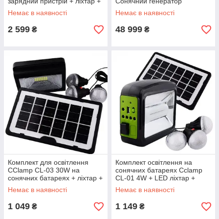
зарядний пристрій + ліхтар +
Сонячний генератор
колонка
Немає в наявності
Немає в наявності
2 599
48 999
₴
₴
Комплект для освітлення
Комплект освітлення на
CClamp CL-03 30W на
сонячних батареях Cclamp
сонячних батареях + ліхтар +
CL-01 4W + LED ліхтар +
лампи + Power Bank
лампочки + Power Bank
Немає в наявності
Немає в наявності
1 049
1 149
₴
₴