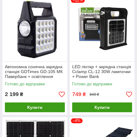
–12%
Автономна сонячна зарядна
LED ліхтар + зарядна станція
станція GDTimes GD-105 МК
Cclamp CL-12 30W лампочки
Павербанк + освітлення
+ Power Bank
Готово до відправки
Готово до відправки
2 199
749
₴
₴
849 ₴
Купити
Купити
–4%