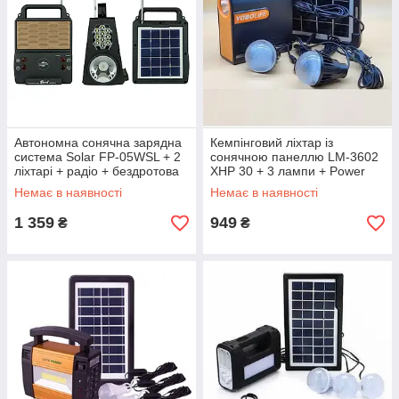
Автономна сонячна зарядна
Кемпінговий ліхтар із
система Solar FP-05WSL + 2
сонячною панеллю LM-3602
ліхтарі + радіо + бездротова
XHP 30 + 3 лампи + Power
зарядка
Bank (2 режими)
Немає в наявності
Немає в наявності
1 359
949
₴
₴