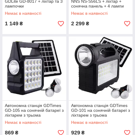
GDLite GD-8017 + ліхтар та 3
NNS NS-S56LS + ліхтар +
лампочки
сонячна панель + 4 лампи
Немає в наявності
Немає в наявності
1 149
2 299
₴
₴
Автономна станція GDTimes
Автономна станція GDTimes
GD-105 на сонячній батареї з
GD-101 на сонячній батареї з
ліхтарем з трьома
ліхтарем з трьома
лампочками та Power Bank
лампочками
Немає в наявності
Немає в наявності
869
929
₴
₴