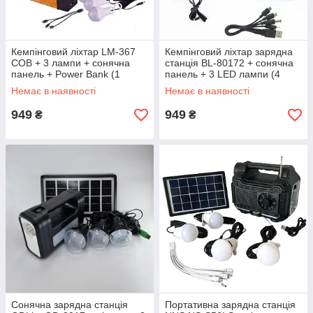
Кемпінговий ліхтар LM-367
Кемпінговий ліхтар зарядна
COB + 3 лампи + сонячна
станція BL-80172 + сонячна
панель + Power Bank (1
панель + 3 LED лампи (4
режим)
режими)
Немає в наявності
Немає в наявності
949
949
₴
₴
Сонячна зарядна станція
Портативна зарядна станція