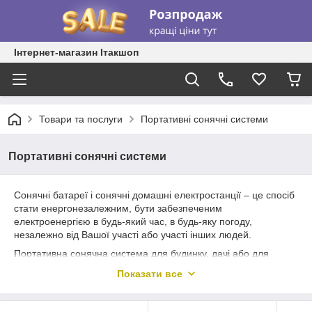
Інтернет-магазин Ітакшоп
Товари та послуги
Портативні сонячні системи
Портативні сонячні системи
Сонячні батареї і сонячні домашні електростанції – це спосіб
стати енергонезалежним, бути забезпеченим
електроенергією в будь-який час, в будь-яку погоду,
незалежно від Вашої участі або участі інших людей.
Портативна сонячна система для будинку, дачі або для
відпочинку на природі, а при частому відключенні електрики
Показати все
вона буде незамінним джерелом живлення для мобільних
телефонів, планшетів, телевізорів, ламп та інших пристроїв.