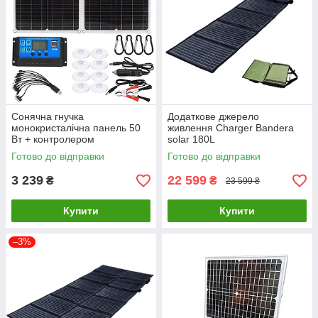
Сонячна гнучка
Додаткове джерело
монокристалічна панель 50
живлення Charger Bandera
Вт + контролером
solar 180L
Готово до відправки
Готово до відправки
3 239
22 599
₴
₴
23 599 ₴
Купити
Купити
–3%