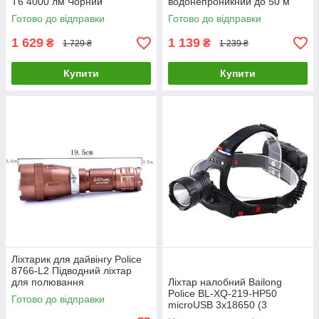
T6 4000 лм Чорний
водонепроникний до 50 м
Готово до відправки
Готово до відправки
1 629
1 139
₴
₴
1 729 ₴
1 239 ₴
Купити
Купити
Ліхтарик для дайвінгу Police
8766-L2 Підводний ліхтар
для полювання
Ліхтар налобний Bailong
Police BL-XQ-219-HP50
Готово до відправки
microUSB 3х18650 (3
режими)