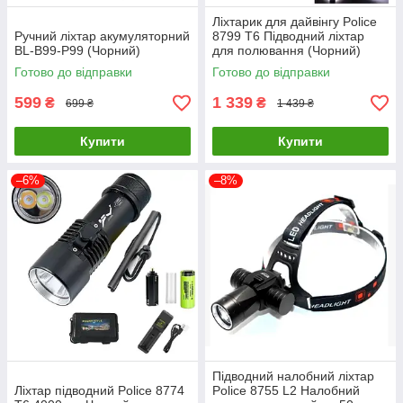
аксесуарами: зарядними пристроями, темляками,
Ліхтарик для дайвінгу Police
фільтрами, акумуляторами. Вам не доведеться витрачати
Ручний ліхтар акумуляторний
8799 T6 Підводний ліхтар
гроші і час на купівлю супутніх товарів. Замість цього можна
BL-B99-P99 (Чорний)
для полювання (Чорний)
відразу ж взяти ліхтарик поліс відправлятися відпочивати на
Готово до відправки
Готово до відправки
природу.
599
1 339
₴
₴
699 ₴
1 439 ₴
Купити
Купити
–6%
–8%
Підводний налобний ліхтар
Ліхтар підводний Police 8774
Police 8755 L2 Налобний