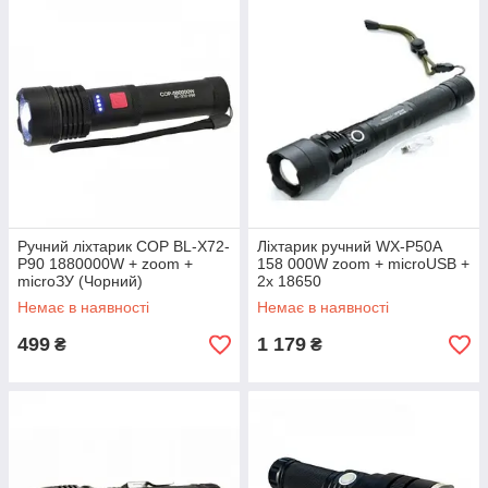
Ручний ліхтарик COP BL-X72-
Ліхтарик ручний WX-P50A
P90 1880000W + zoom +
158 000W zoom + microUSB +
microЗУ (Чорний)
2х 18650
Немає в наявності
Немає в наявності
499
1 179
₴
₴