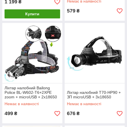
1 199
Немає в наявності
₴
579
₴
Купити
Ліхтар налобний Bailong
Police BL-W602-T6+2XPE
Ліхтар налобний T70-HP90 +
zoom + microUSB + 2х18650
ЗП microUSB + 3x18650
(4 режими)
Немає в наявності
Немає в наявності
499
676
₴
₴