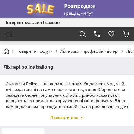
Інтернет-магазин Ітакшоп
Товари та послуги
Ліхтарики і професійні ліхтарі
Ліхт
Ліхтарі police bailong
Ліхтарики Police — це велика категорія бюджетних моделей,
які розраховані на саме широке застосування. Серед них ви
знайдете безліч популярних ліхтарів з різною яскравістю і
працюють на елементах харчування різного формату. Якщо
вам подобається проводити вільний час на риболовлі, на дачі
і в будь-яких заміських поїздках, то без ліхтаря просто не
Показати все
обійтися. У той же час, ліхтарик Police дозволить уникнути
дуже великих витрат. Ліхтарики Police на будь-який випадок
життя Асортимент ліхтарів Police включає в себе всі