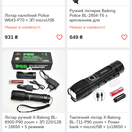
Ручний ліхтарик Bailong
Ліхтар налобний Police
Police BL-2804-T6 з
W643-P70 + ЗП microUSB
кріпленням для
велосипедної фари
Немає в наявності
Немає в наявності
931
649
₴
₴
Ліхтар ручний X-Balong BL-
Тактичний ліхтар X-Balong
8900-P90 zoom + ЗП 220/12В
BL-711-P90 zoom + Power
+ 18650 + 5 режимів
bank + microUSB + 1х18650 +
5 режимів