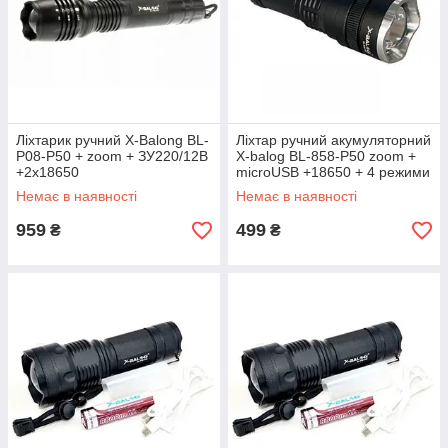
Ліхтарик ручний X-Balong BL-
Ліхтар ручний акумуляторний
P08-P50 + zoom + ЗУ220/12В
X-balog BL-858-P50 zoom +
+2x18650
microUSB +18650 + 4 режими
Немає в наявності
Немає в наявності
959
499
₴
₴