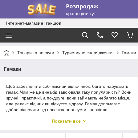
Інтернет-магазин Ітакшоп
Товари та послуги
Туристичне спорядження
Гамаки
Гамаки
Щоб забезпечити собі якісний відпочинок, багато набувають
гамак. Чим же це винахід завоювала таку популярність? Вони
зручні і практичні, а по-друге, вони займають небагато місця,
але релакс від них ви відчуєте відразу. Гамак допомагає
добре відпочити від повсякденної суєти і повністю
розслабитися, особливо актуально для людей, що
Показати все
займаються важкою фізичною працею або малорухомої
роботою. Він стане актуальним подарунком для сім'ї з дітьми,
які зможуть використовувати його в своїх веселих іграх,