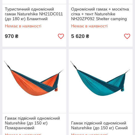
Туристичний одномісний
Одномісний гамак + москітна
гамак Naturehike NH21DC011
сітка + тент Naturehike
(до 180 кг) Блакитний
NH20ZP092 Shelter camping
75D (Помаранчевий)
Немає в наявності
Немає в наявності
970
5 620
₴
₴
Гамак підвісний одномісний
Naturehike (до 150 кг)
Гамак підвісний одномісний
Помаранчовий
Naturehike (до 150 кг) Синий