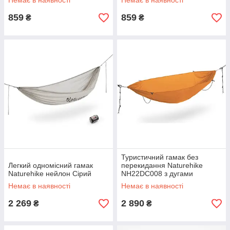
Немає в наявності
Немає в наявності
859
859
₴
₴
Туристичний гамак без
Легкий одномісний гамак
перекидання Naturehike
Naturehike нейлон Сірий
NH22DC008 з дугами
(270x140 см) Помаранчевий
Немає в наявності
Немає в наявності
2 269
2 890
₴
₴