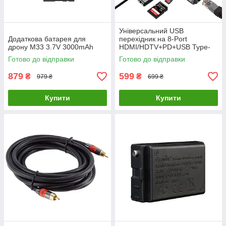
Універсальний USB
Додаткова батарея для
перехідник на 8-Port
дрону M33 3.7V 3000mAh
HDMI/HDTV+PD+USB Type-
C+SD+TF+RJ45
Готово до відправки
Готово до відправки
879
599
₴
₴
979 ₴
699 ₴
Купити
Купити