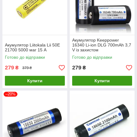
Акумулятор Keeppower
Акумулятор Liitokala Lii 50Е
16340 Li-ion DLG 700mAh 3,7
21700 5000 маг 15 А
V із захистом
Готово до відправки
Готово до відправки
279
279
₴
₴
379 ₴
Купити
Купити
–20%