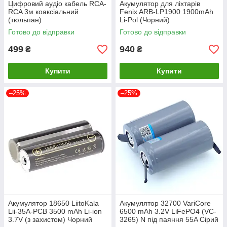
Цифровий аудіо кабель RCA-
Акумулятор для ліхтарів
RCA 3м коаксіальний
Fenix ARB-LP1900 1900mAh
(тюльпан)
Li-Pol (Чорний)
Готово до відправки
Готово до відправки
499
940
₴
₴
Купити
Купити
–25%
–25%
Акумулятор 18650 LiitoKala
Акумулятор 32700 VariCore
Lii-35A-PCB 3500 mAh Li-ion
6500 mAh 3.2V LiFePO4 (VC-
3.7V (з захистом) Чорний
3265) N під паяння 55A Сірий