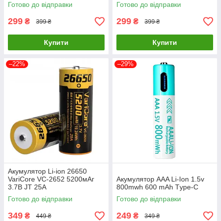
Готово до відправки
Готово до відправки
299
299
₴
₴
399 ₴
399 ₴
Купити
Купити
–22%
–29%
Акумулятор Li-ion 26650
VariCore VC-2652 5200мАг
Акумулятор AAA Li-Ion 1.5v
3.7В JT 25A
800mwh 600 mAh Тype-C
Готово до відправки
Готово до відправки
349
249
₴
₴
449 ₴
349 ₴