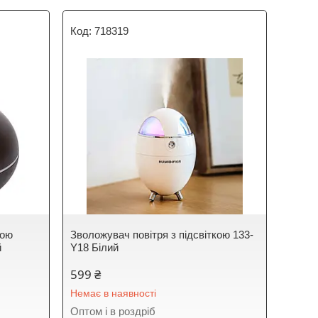
718319
кою
Зволожувач повітря з підсвіткою 133-
й
Y18 Білий
599 ₴
Немає в наявності
Оптом і в роздріб