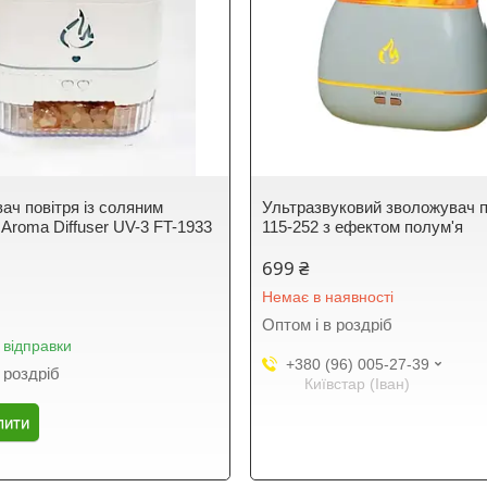
ач повітря із соляним
Ультразвуковий зволожувач п
 Aroma Diffuser UV-3 FT-1933
115-252 з ефектом полум'я
699 ₴
Немає в наявності
Оптом і в роздріб
 відправки
+380 (96) 005-27-39
 роздріб
Київстар (Іван)
пити