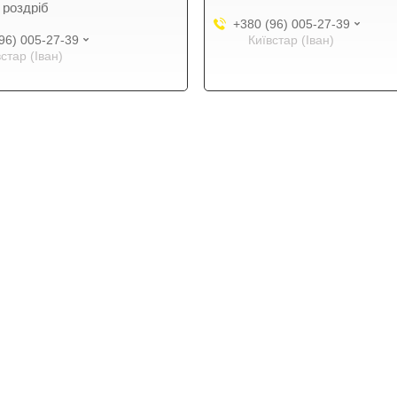
 роздріб
+380 (96) 005-27-39
96) 005-27-39
Київстар (Іван)
встар (Іван)