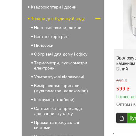
Квадрокоптери і дрони
Товари для будинку й саду
Настільні лампи, лампи
Вентилятори різні
Пилососи
Обігрівачі для дому і офісу
Зволожув
Термометри, пульсометри
камінням
електронні
Білий
Ультразвукові відлякувачі
699 ₴
Вимірювальні прилади
599 ₴
(мультиметри, далекоміри)
Готово до
Інструмент (набори)
Оптом і в
Сантехніка та приладдя
для ванни і туалету
Ку
Праски та прасувальні
системи