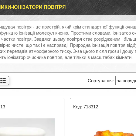
ИКИ-ІОНІЗАТОРИ ПОВІТРЯ
ищувач повітря - це пристрій, який крім стандартної функції очище
функцію іонізації молекул кисню. Простими словами, іонізатор о
частки повітря. Завдяки цьому повітря стає розрідженим і більш
вірно чисте, що так і є насправді. Природна іонізація повітря в
зких перепадів атмосферного тиску. З-за цього після грози і дощу 
ть іонізатор очисника повітря, але тільки в масштабах кімнати.
313
718312