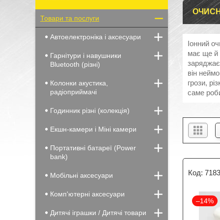
ОЧИСН
Товари та послуги
Автоелектроніка і аксесуари
Іонний оч
має ще й 
Гарнітури і навушники
заряджає 
Bluetooth (різні)
він неймо
грози, рі
Колонки акустика,
радіоприймачі
саме роби
Годинник різні (колекція)
Екшн-камери і Міні камери
Портативні батареї (Power
bank)
718
Мобільні аксесуари
Комп'ютерні аксесуари
–14%
Дитячі іграшки / Дитячі товари