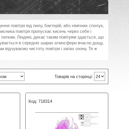
ння повітря від пилу, бактерій, або хімічних сполук,
чисника повітря пропускає кисень через себе і
 легким. Людині, дихає таким повітрям здається, що
ідбувається в середніх шарах атмосфери вчасно дощу,
ми відчуваємо чистоту повітря і запах озону. Те ж
718314