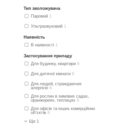
Тип зволожувача
Паровий
1
Ультразвуковий
1
Наявність
В наявності
1
Застосування приладу
Для будинку, квартири
6
Для дитячої кімнати
6
Для людей, страждаючих
алергією
6
Для рослин в зимових садах,
оранжереях, теплицях
6
Для офісів та інших комерційних
об'єктів
6
Ще 1