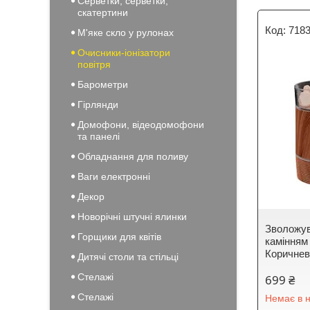
Серветки, серветки,
скатертини
718
М'яке скло у рулонах
Очисники-іонізатори
повітря
Барометри
Гірлянди
Домофони, відеодомофони
та панелі
Обладнання для поливу
Ваги електронні
Декор
Новорічні штучні ялинки
Зволожув
Горщики для квітів
камінням
Коричне
Дитячі столи та стільці
Стелажі
699 ₴
Стелажі
Немає в н