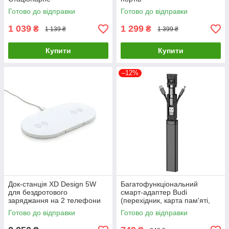
Готово до відправки
Готово до відправки
1 039
1 299
₴
₴
1 139 ₴
1 399 ₴
Купити
Купити
–12%
Док-станція XD Design 5W
Багатофункціональний
для бездротового
смарт-адаптер Budi
заряджання на 2 телефони
(перехідник, карта пам'яті,
(Білий)
кабель для передачі даних,
Готово до відправки
Готово до відправки
USB-бокс)