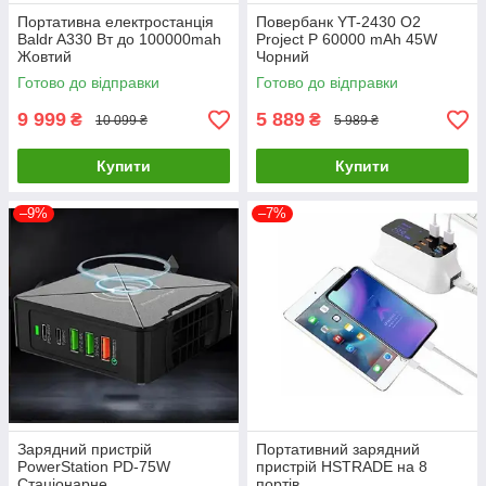
Портативна електростанція
Повербанк YT-2430 O2
Baldr A330 Вт до 100000mah
Project P 60000 mAh 45W
Жовтий
Чорний
Готово до відправки
Готово до відправки
9 999
5 889
₴
₴
10 099 ₴
5 989 ₴
Купити
Купити
–9%
–7%
Зарядний пристрій
Портативний зарядний
PowerStation PD-75W
пристрій HSTRADE на 8
Стаціонарне
портів