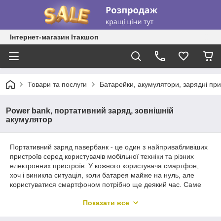
Інтернет-магазин Ітакшоп
Товари та послуги
Батарейки, акумулятори, зарядні при
Power bank, портативний заряд, зовнішній
акумулятор
Портативний заряд павербанк - це один з найпривабливіших
пристроїв серед користувачів мобільної техніки та різних
електронних пристроїв. У кожного користувача смартфон,
хоч і виникла ситуація, коли батарея майже на нуль, але
користуватися смартфоном потрібно ще деякий час. Саме
тому всім користувачам дрібної електроніки потрібен такий
Показати все
пристрій, щоб вони могли подорожувати, подорожувати або
просто пересуватися по місту. Гарний павербанк.