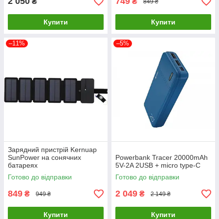
2 050
749
₴
₴
849 ₴
Купити
Купити
–11%
–5%
Зарядний пристрій Kernuap
SunPower на сонячних
Powerbank Tracer 20000mAh
батареях
5V-2A 2USB + micro type-C
Готово до відправки
Готово до відправки
849
2 049
₴
₴
949 ₴
2 149 ₴
Купити
Купити