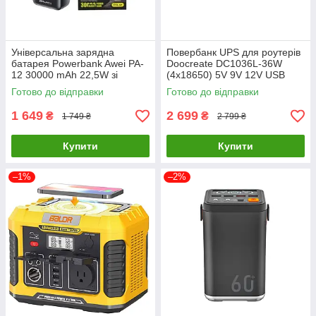
Універсальна зарядна
Повербанк UPS для роутерів
батарея Powerbank Awei PA-
Doocreate DC1036L-36W
12 30000 mAh 22,5W зі
(4x18650) 5V 9V 12V USB
швидким заряджанням
POE (15/24V) + LCD 12000
Готово до відправки
Готово до відправки
Чорний
мА
1 649
2 699
₴
₴
1 749 ₴
2 799 ₴
Купити
Купити
–1%
–2%