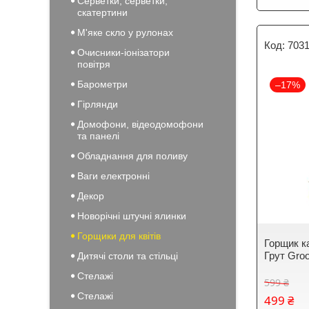
Серветки, серветки,
скатертини
М'яке скло у рулонах
703
Очисники-іонізатори
повітря
Барометри
–17%
Гірлянди
Домофони, відеодомофони
та панелі
Обладнання для поливу
Ваги електронні
Декор
Новорічні штучні ялинки
Горщики для квітів
Горщик ка
Грут Gro
Дитячі столи та стільці
Стелажі
599 ₴
Стелажі
499 ₴