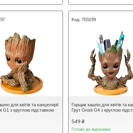
197
703199
шпо для квітів та канцелярії
Горщик кашпо для квітів та ка
ot G1 з круглою підставкою
Грут Groot G4 з круглою підс
549 ₴
Готово до відправки