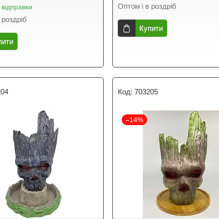
Оптом і в роздріб
 відправки
 роздріб
Купити
пити
204
703205
–14%