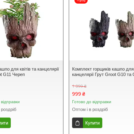
–9%
шпо для квітів та канцелярії
Комплект горщиків кашпо для 
ot G11 Череп
канцелярії Грут Groot G10 та
1 099 ₴
999 ₴
 відправки
Готово до відправки
 роздріб
Оптом і в роздріб
пити
Купити