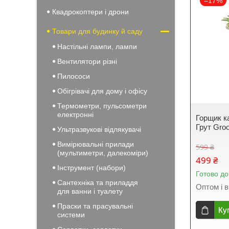
–17%
Квадрокоптери і дрони
Товари для будинку й саду
Настільні лампи, лампи
Вентилятори різні
Пилососи
Обігрівачі для дому і офісу
Термометри, пульсометри
електронні
Горщик ка
Грут Gro
Ультразвукові відлякувачі
Вимірювальні прилади
599 ₴
(мультиметри, далекоміри)
499 ₴
Інструмент (набори)
Готово до
Сантехніка та приладдя
Оптом і в
для ванни і туалету
Праски та прасувальні
Ку
системи