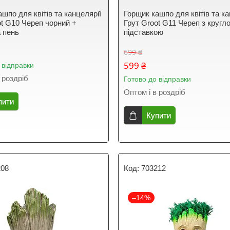
шпо для квітів та канцелярії
Горщик кашпо для квітів та ка
ot G10 Череп чорний +
Грут Groot G11 Череп з кругл
а пень
підставкою
699 ₴
599 ₴
 відправки
 роздріб
Готово до відправки
Оптом і в роздріб
пити
Купити
208
703212
–14%