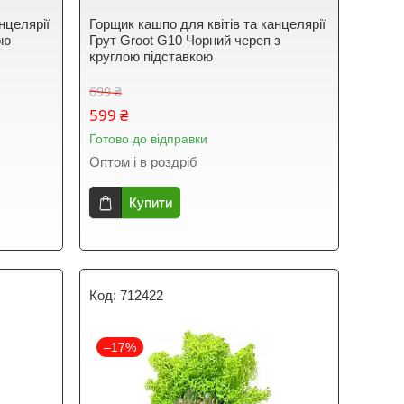
нцелярії
Горщик кашпо для квітів та канцелярії
ою
Грут Groot G10 Чорний череп з
круглою підставкою
699 ₴
599 ₴
Готово до відправки
Оптом і в роздріб
Купити
712422
–17%