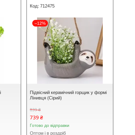
712475
–12%
і
Підвісний керамічний горщик у формі
Лінивця (Сірий)
839 ₴
739 ₴
Готово до відправки
Оптом і в роздріб