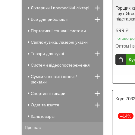
Ліхтарики і професійні ліхтарі
Горщик ка
Грут Gro
підставк
Все для риболовлі
699 ₴
Портативні сонячні системи
Готово до
Світломузика, лазерні указки
Оптом і в
Товари для кухні
Ку
Системи відеоспостереження
Сумки чоловічі і жіночі /
рюкзаки
Спортивні товари
703
Одяг та взуття
–14%
Канцтовары
Про нас