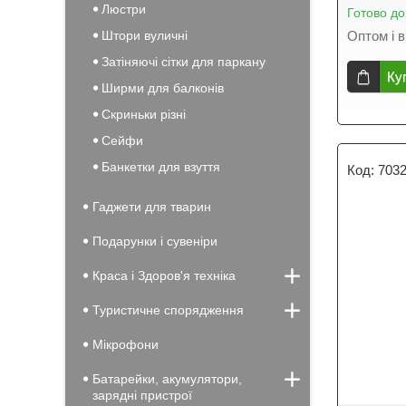
Люстри
Готово до
Штори вуличні
Оптом і в
Затіняючі сітки для паркану
Ку
Ширми для балконів
Скриньки різні
Сейфи
Банкетки для взуття
703
Гаджети для тварин
Подарунки і сувеніри
Краса і Здоров'я техніка
Туристичне спорядження
Мікрофони
Батарейки, акумулятори,
зарядні пристрої