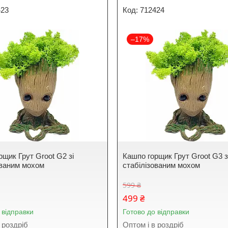
423
712424
–17%
рщик Грут Groot G2 зі
Кашпо горщик Грут Groot G3 з
ованим мохом
стабілізованим мохом
599 ₴
499 ₴
 відправки
Готово до відправки
 роздріб
Оптом і в роздріб