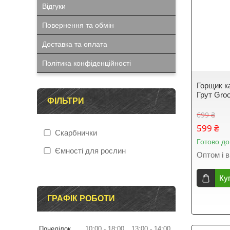
Відгуки
Повернення та обмін
Доставка та оплата
Політика конфіденційності
Горщик ка
Грут Gro
ФІЛЬТРИ
699 ₴
599 ₴
Скарбнички
Готово до
Ємності для рослин
Оптом і в
Ку
ГРАФІК РОБОТИ
Понеділок
10:00
18:00
13:00
14:00