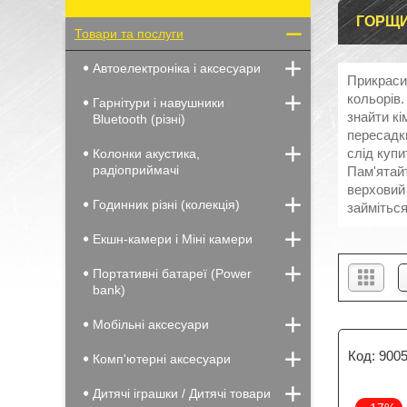
ГОРЩИ
Товари та послуги
Автоелектроніка і аксесуари
Прикраси
кольорів.
Гарнітури і навушники
знайти кі
Bluetooth (різні)
пересадки
слід купи
Колонки акустика,
радіоприймачі
Пам'ятайт
верховий 
Годинник різні (колекція)
займіться
Екшн-камери і Міні камери
Портативні батареї (Power
bank)
Мобільні аксесуари
900
Комп'ютерні аксесуари
Дитячі іграшки / Дитячі товари