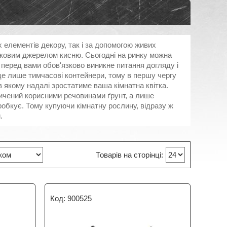
елементів декору, так і за допомогою живих
атковим джерелом кисню. Сьогодні на ринку можна
 перед вами обов'язково виникне питання догляду і
 це лише тимчасові контейнери, тому в першу чергу
 в якому надалі зростатиме ваша кімнатна квітка.
сичений корисними речовинами ґрунт, а лише
обкує. Тому купуючи кімнатну рослину, відразу ж
.
900525