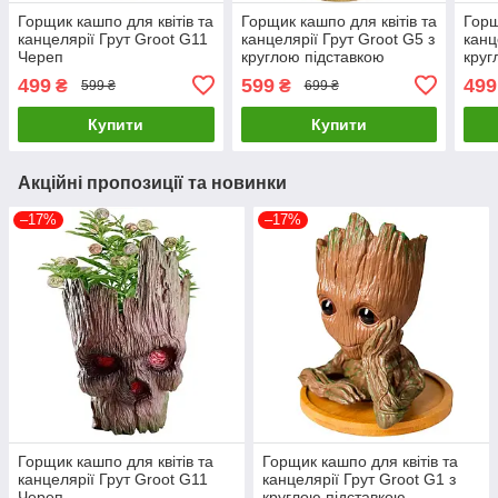
Горщик кашпо для квітів та
Горщик кашпо для квітів та
Горщ
канцелярії Грут Groot G11
канцелярії Грут Groot G5 з
канц
Череп
круглою підставкою
круг
499
599
499
₴
₴
599 ₴
699 ₴
Купити
Купити
Акційні пропозиції та новинки
–17%
–17%
Горщик кашпо для квітів та
Горщик кашпо для квітів та
канцелярії Грут Groot G11
канцелярії Грут Groot G1 з
Череп
круглою підставкою