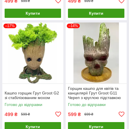
499
499
₴
₴
599 ₴
599 ₴
Купити
Купити
–17%
–14%
Горщик кашпо для квітів та
Кашпо горщик Грут Groot G2
канцелярії Грут Groot G11
зі стабілізованим мохом
Череп з круглою підставкою
Готово до відправки
Готово до відправки
499
599
₴
₴
599 ₴
699 ₴
Купити
Купити