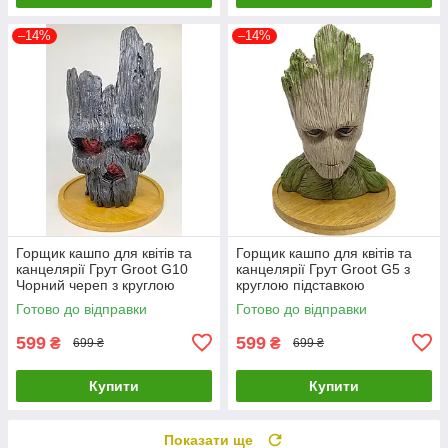
–14%
–14%
Горщик кашпо для квітів та
Горщик кашпо для квітів та
канцелярії Грут Groot G10
канцелярії Грут Groot G5 з
Чорний череп з круглою
круглою підставкою
підставкою
Готово до відправки
Готово до відправки
599
599
₴
₴
699 ₴
699 ₴
Купити
Купити
Показати ще