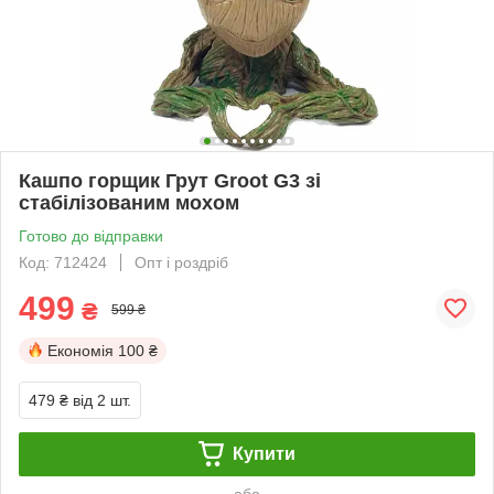
Кашпо горщик Грут Groot G3 зі
стабілізованим мохом
Готово до відправки
Код: 712424
Опт і роздріб
499
₴
599 ₴
Економія
100 ₴
479 ₴
від 2 шт.
Купити
або