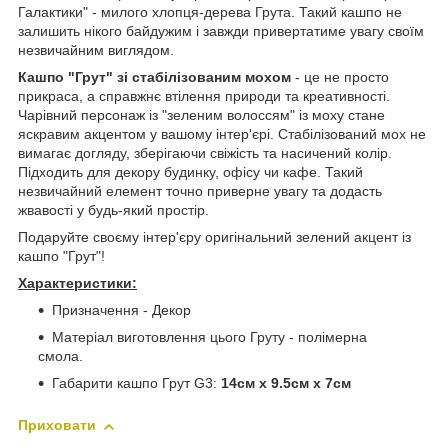
Галактики" - милого хлопця-дерева Грута. Такий кашпо не
залишить нікого байдужим і завжди привертатиме увагу своїм
незвичайним виглядом.
Кашпо "Грут" зі стабілізованим мохом
- це не просто
прикраса, а справжнє втілення природи та креативності.
Чарівний персонаж із "зеленим волоссям" із моху стане
яскравим акцентом у вашому інтер'єрі. Стабілізований мох не
вимагає догляду, зберігаючи свіжість та насичений колір.
Підходить для декору будинку, офісу чи кафе. Такий
незвичайний елемент точно приверне увагу та додасть
жвавості у будь-який простір.
Подаруйте своєму інтер'єру оригінальний зелений акцент із
кашпо "Грут"!
Характеристики:
Призначення - Декор
Матеріал виготовлення цього Груту - полімерна
смола.
Габарити кашпо Грут G3:
14см х 9.5см х 7см
Приховати