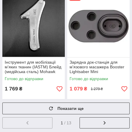
Інструмент для мобілізації
Зарядна док-станція для
м'яких тканин (IASTM) Блейд
м'язового масажера Booster
(медійська сталь) Mohawk
Lightsaber Mini
Готово до відправки
Готово до відправки
1 769
1 079
₴
₴
1 279 ₴
Показати ще
1
/ 13