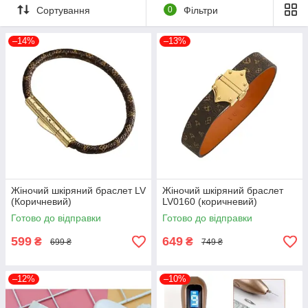
Сортування
0
Фільтри
–14%
–13%
Жіночий шкіряний браслет LV
Жіночий шкіряний браслет
(Коричневий)
LV0160 (коричневий)
Готово до відправки
Готово до відправки
599
649
₴
₴
699 ₴
749 ₴
–12%
–10%