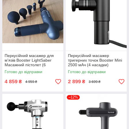
Перкусійний масажер для
Перкусійний масажер
м'язів Booster LightSaber
тригерних точок Booster Mini
Масажний пістолет (6
2500 мАч (4 насадки)
насадок)
Готово до відправки
Готово до відправки
4 859
2 899
₴
₴
4 959 ₴
3 699 ₴
–12%