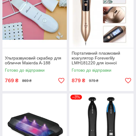
Портативний плазмовий
Ультразвуковий скрабер для
коагулятор Foreverlily
обличчя Maierda A-188
LMH181220 для іонної
карбонізації шкіри
Готово до відправки
Готово до відправки
769
879
₴
₴
869 ₴
979 ₴
–3%