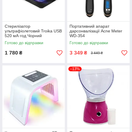
Стерилізатор
Портативний апарат
ультрафіолетовий Troika USB
дарсонвалізації Acne Meter
520 мА·год Чорний
WD-354
Готово до відправки
Готово до відправки
1 780
3 349
₴
₴
3 449 ₴
–13%