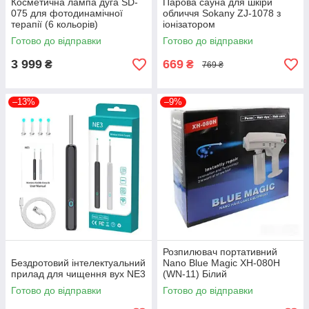
Косметична лампа дуга SD-
Парова сауна для шкіри
075 для фотодинамічної
обличчя Sokany ZJ-1078 з
терапії (6 кольорів)
іонізатором
Готово до відправки
Готово до відправки
3 999
669
₴
₴
769 ₴
–13%
–9%
Розпилювач портативний
Бездротовий інтелектуальний
Nano Blue Magic XH-080H
прилад для чищення вух NE3
(WN-11) Білий
Готово до відправки
Готово до відправки