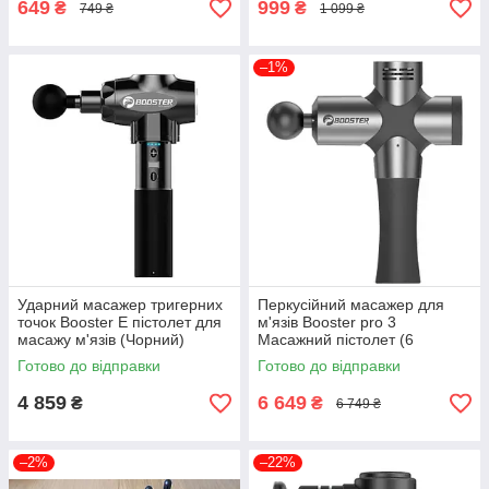
649
999
₴
₴
749 ₴
1 099 ₴
–1%
Ударний масажер тригерних
Перкусійний масажер для
точок Booster E пістолет для
м'язів Booster pro 3
масажу м'язів (Чорний)
Масажний пістолет (6
насадок)
Готово до відправки
Готово до відправки
4 859
6 649
₴
₴
6 749 ₴
–2%
–22%