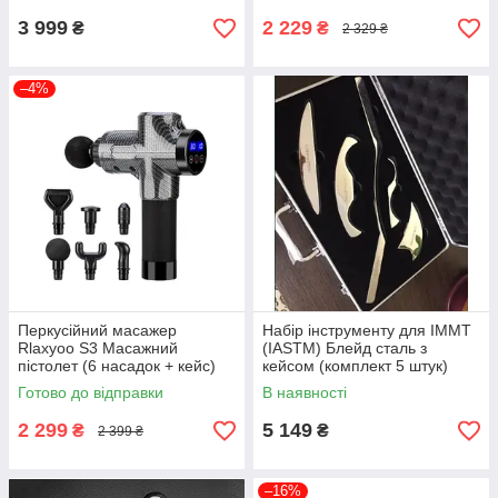
3 999
2 229
₴
₴
2 329 ₴
–4%
Перкусійний масажер
Набір інструменту для ІММТ
Rlaxyoo S3 Масажний
(IASTM) Блейд сталь з
пістолет (6 насадок + кейс)
кейсом (комплект 5 штук)
2400мАч 30 режимів
Готово до відправки
В наявності
(Карбон)
2 299
5 149
₴
₴
2 399 ₴
–16%