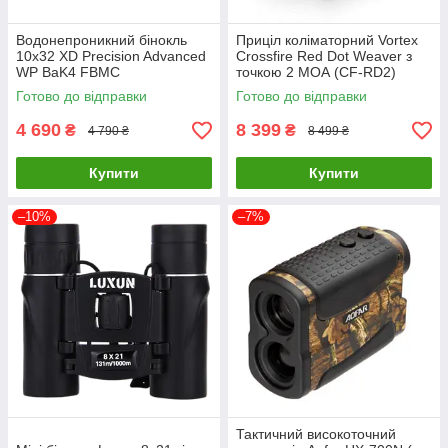
Водонепроникний бінокль
Приціл коліматорний Vortex
10x32 XD Precision Advanced
Crossfire Red Dot Weaver з
WP BaK4 FBMC
точкою 2 МОА (CF-RD2)
Готово до відправки
Готово до відправки
4 690
8 399
₴
₴
4 790 ₴
8 499 ₴
Купити
Купити
–10%
–7%
Тактичний високоточний