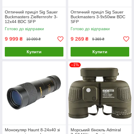
повинен купити оптику виходячи зі своїх сугубо особистих і
професійних запитів.
Оптичний приціл Sig Sauer
Оптичний приціл Sig Sauer
Buckmasters Zielfernrohr 3-
Buckmasters 3-9x50мм BDC
12x44 BDC SFP
SFP
Готово до відправки
Готово до відправки
9 999
9 269
₴
₴
10 099 ₴
9 369 ₴
Купити
Купити
–1%
Монокуляр Haunt 8-24x40 зі
Морський бінокль Admiral