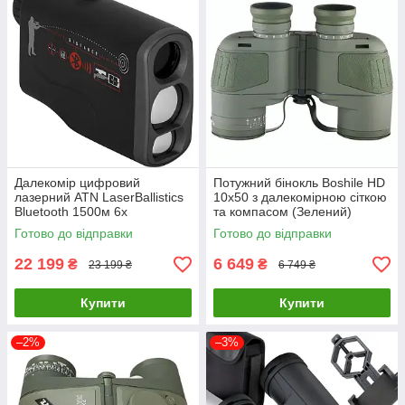
Далекомір цифровий
Потужний бінокль Boshile HD
лазерний ATN LaserBallistics
10х50 з далекомірною сіткою
Bluetooth 1500м 6х
та компасом (Зелений)
Готово до відправки
Готово до відправки
22 199
6 649
₴
₴
23 199 ₴
6 749 ₴
Купити
Купити
–2%
–3%