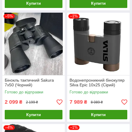
Купити
Купити
–5%
–1%
Бінокль тактичний Sakura
Водонепроникний бінокуляр
7x50 (Чорний)
Silva Epic 10х25 (Сірий)
Готово до відправки
Готово до відправки
2 099
7 989
₴
₴
2 199 ₴
8 089 ₴
Купити
Купити
–4%
–1%