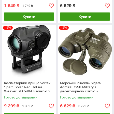
1 649
6 629
₴
₴
1 749 ₴
Купити
Купити
–1%
–1%
Коліматорний приціл Vortex
Морський бінокль Sigeta
Sparc Solar Red Dot на
Admiral 7x50 Military з
Weaver SPC-404 з точкою 2
далекомірною сіткою й
МОА та сонячною батареєю
компасом Зелений
Готово до відправки
Готово до відправки
9 299
6 629
₴
₴
9 399 ₴
6 729 ₴