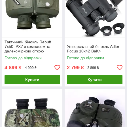
Тактичний бінокль Rebuff
7x50 IPX7 з компасом та
Універсальний бінокль Adler
далекомірною сіткою
Focus 10х42 BaK4
(Зелений)
Готово до відправки
Готово до відправки
4 899
2 799
₴
₴
4 999 ₴
2 899 ₴
Купити
Купити