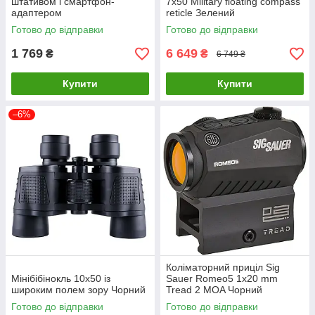
штативом і смартфон-
7x50 Military floating compass
адаптером
reticle Зелений
Готово до відправки
Готово до відправки
1 769
6 649
₴
₴
6 749 ₴
Купити
Купити
–6%
Коліматорний приціл Sig
Мінібібінокль 10х50 із
Sauer Romeo5 1x20 mm
широким полем зору Чорний
Tread 2 MOA Чорний
Готово до відправки
Готово до відправки