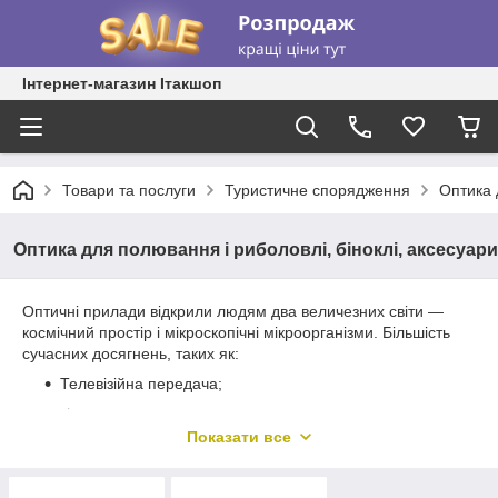
Інтернет-магазин Ітакшоп
Товари та послуги
Туристичне спорядження
Оптика 
Оптика для полювання і риболовлі, біноклі, аксесуари
Оптичні прилади відкрили людям два величезних світи —
космічний простір і мікроскопічні мікроорганізми. Більшість
сучасних досягнень, таких як:
Телевізійна передача;
кіно;
Показати все
Фото;
Швидка зйомка рельєфу місцевості\картографія;