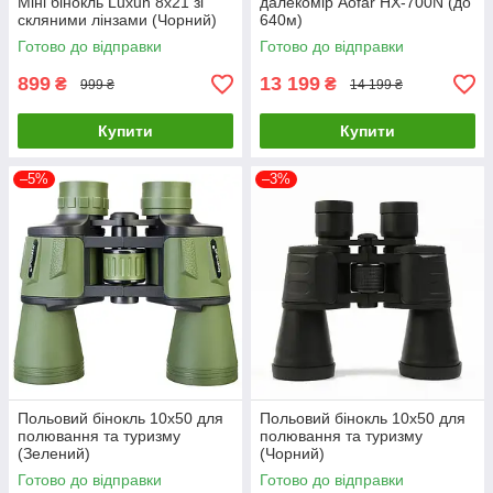
Міні бінокль Luxun 8x21 зі
далекомір Aofar HX-700N (до
скляними лінзами (Чорний)
640м)
Готово до відправки
Готово до відправки
899
13 199
₴
₴
999 ₴
14 199 ₴
Купити
Купити
–5%
–3%
Польовий бінокль 10х50 для
Польовий бінокль 10х50 для
полювання та туризму
полювання та туризму
(Зелений)
(Чорний)
Готово до відправки
Готово до відправки