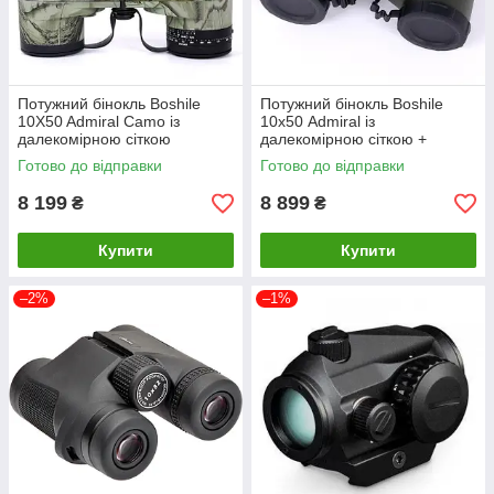
Потужний бінокль Boshile
Потужний бінокль Boshile
10X50 Admiral Camo із
10х50 Admiral із
далекомірною сіткою
далекомірною сіткою +
(Камуфляж)
компас
Готово до відправки
Готово до відправки
8 199
8 899
₴
₴
Купити
Купити
–2%
–1%