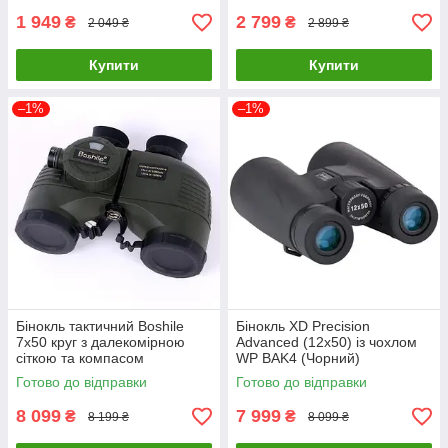
1 949
2 799
₴
₴
2 049 ₴
2 899 ₴
Купити
Купити
–1%
–1%
Бінокль тактичний Boshile
Бінокль XD Precision
7х50 круг з далекомірною
Advanced (12х50) із чохлом
сіткою та компасом
WP BAK4 (Чорний)
(Зелений)
Готово до відправки
Готово до відправки
8 099
7 999
₴
₴
8 199 ₴
8 099 ₴