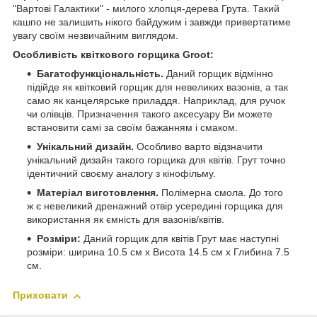
"Вартові Галактики" - милого хлопця-дерева Грута. Такий
кашпо не залишить нікого байдужим і завжди привертатиме
увагу своїм незвичайним виглядом.
Особливість квіткового горщика Groot:
Багатофункціональність.
Даний горщик відмінно
підійде як квітковий горщик для невеликих вазонів, а так
само як канцелярське приладдя. Наприклад, для ручок
чи олівців. Призначення такого аксесуару Ви можете
встановити самі за своїм бажанням і смаком.
Унікальний дизайн.
Особливо варто відзначити
унікальний дизайн такого горщика для квітів. Грут точно
ідентичний своєму аналогу з кінофільму.
Матеріал виготовлення.
Полімерна смола. До того
ж є невеликий дренажний отвір усередині горщика для
використання як ємність для вазонів/квітів.
Розміри:
Даний горщик для квітів Грут має наступні
розміри: ширина 10.5 см х Висота 14.5 см х Глибина 7.5
см.
Приховати