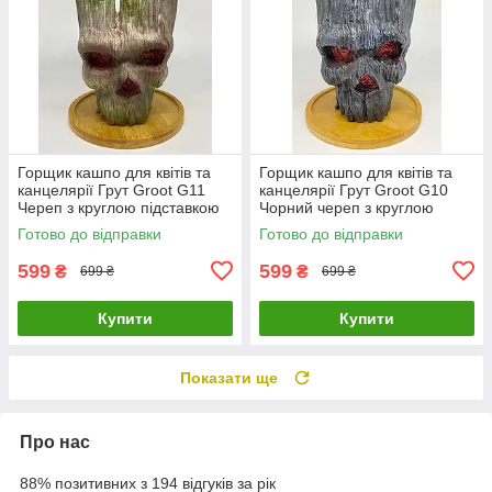
Горщик кашпо для квітів та
Горщик кашпо для квітів та
канцелярії Грут Groot G11
канцелярії Грут Groot G10
Череп з круглою підставкою
Чорний череп з круглою
підставкою
Готово до відправки
Готово до відправки
599
599
₴
₴
699 ₴
699 ₴
Купити
Купити
Показати ще
Про нас
88% позитивних з 194 відгуків за рік