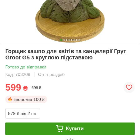
Горщик кашпо для квітів та канцелярії Грут
Groot G5 з круглою підставкою
Готово до відправки
Код: 703208
Опт і роздріб
599
₴
699 ₴
Економія
100 ₴
579 ₴
від 2 шт.
Купити
або