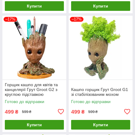
Купити
Купити
–17%
–17%
Горщик кашпо для квітів та
канцелярії Грут Groot G2 з
Кашпо горщик Грут Groot G1
круглою підставкою
зі стабілізованим мохом
Готово до відправки
Готово до відправки
499
499
₴
₴
599 ₴
599 ₴
Купити
Купити