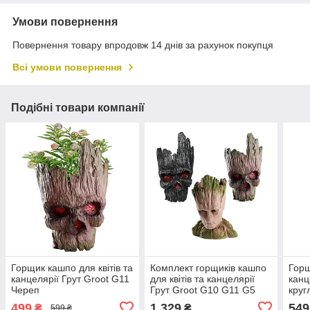
Умови повернення
Повернення товару впродовж 14 днів за рахунок покупця
Всі умови повернення
Подібні товари компанії
Горщик кашпо для квітів та
Комплект горщиків кашпо
Горщ
канцелярії Грут Groot G11
для квітів та канцелярії
канц
Череп
Грут Groot G10 G11 G5
круг
499
1 329
549
₴
₴
599 ₴