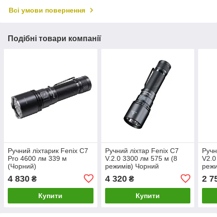
Всі умови повернення
Подібні товари компанії
Ручний ліхтарик Fenix C7
Ручний ліхтар Fenix C7
Ручн
Pro 4600 лм 339 м
V.2.0 3300 лм 575 м (8
V2.0
(Чорний)
режимів) Чорний
режи
4 830
4 320
2 7
₴
₴
Купити
Купити