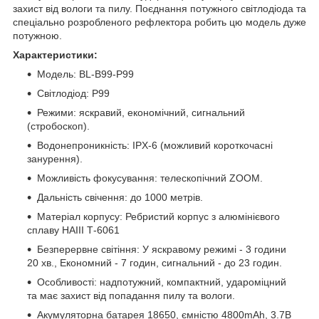
захист від вологи та пилу. Поєднання потужного світлодіода та
спеціально розробленого рефлектора робить цю модель дуже
потужною.
Характеристики:
Модель: BL-B99-P99
Світлодіод: P99
Режими: яскравий, економічний, сигнальний
(стробоскоп).
Водонепроникність: IPX-6 (можливий короткочасні
занурення).
Можливість фокусування: телескопічний ZOOM.
Дальність свічення: до 1000 метрів.
Матеріал корпусу: Ребристий корпус з алюмінієвого
сплаву HAIII Т-6061
Безперервне світіння: У яскравому режимі - 3 години
20 хв., Економний - 7 годин, сигнальний - до 23 годин.
Особливості: надпотужний, компактний, удароміцний
та має захист від попадання пилу та вологи.
Акумуляторна батарея 18650, ємністю 4800mAh, 3.7В