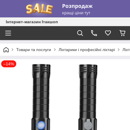
Інтернет-магазин Ітакшоп
Товари та послуги
Ліхтарики і професійні ліхтарі
Ліхт
–14%