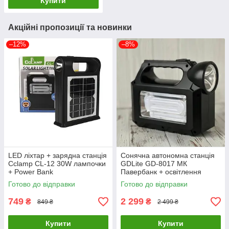
Купити
Акційні пропозиції та новинки
–12%
–8%
LED ліхтар + зарядна станція
Сонячна автономна станція
Cclamp CL-12 30W лампочки
GDLite GD-8017 МК
+ Power Bank
Павербанк + освітлення
Готово до відправки
Готово до відправки
749
2 299
₴
₴
849 ₴
2 499 ₴
Купити
Купити