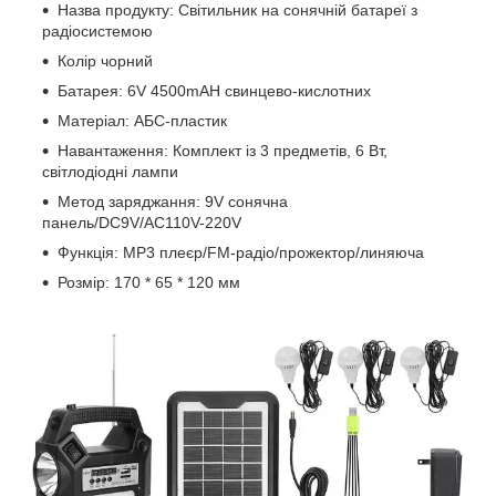
Назва продукту: Світильник на сонячній батареї з
радіосистемою
Колір чорний
Батарея: 6V 4500mAH свинцево-кислотних
Матеріал: АБС-пластик
Навантаження: Комплект із 3 предметів, 6 Вт,
світлодіодні лампи
Метод заряджання: 9V сонячна
панель/DC9V/AC110V-220V
Функція: MP3 плеєр/FM-радіо/прожектор/линяюча
Розмір: 170 * 65 * 120 мм