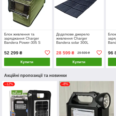
Блок живлення та
Додаткове джерело
Блок
заряджання Charger
живлення Charger
заря
Bandera Power-305 S
Bandera solar 300L
Band
(305000 мАг, 1126 Вт·час)
(860
52 299
28 599
96 
₴
₴
29 599 ₴
Купити
Купити
Акційні пропозиції та новинки
–12%
–8%