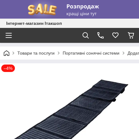
Інтернет-магазин Ітакшоп
Товари та послуги
Портативні сонячні системи
Додат
–4%