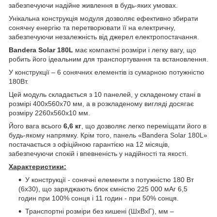
забезпечуючи надійне живлення в будь-яких умовах.
Унікальна конструкція модуля дозволяє ефективно збирати
сонячну енергію та перетворювати її на електричну,
забезпечуючи незалежність від джерел електропостачання.
Bandera Solar 180L
має компактні розміри і легку вагу, що
робить його ідеальним для транспортування та встановлення.
У конструкції – 6 сонячних елементів із сумарною потужністю
180Вт.
Цей модуль складається з 10 панелей, у складеному стані в
розмірі 400х560х70 мм, а в розкладеному вигляді досягає
розміру 2260х560х10 мм.
Його вага всього
6,6 кг
, що дозволяє легко переміщати його в
будь-якому напрямку. Крім того, панель «Bandera Solar 180L»
постачається з офіційною гарантією на 12 місяців,
забезпечуючи спокій і впевненість у надійності та якості.
Характеристики:
У конструкції - сонячні елементи з потужністю 180 Вт
(6x30), що заряджають блок ємністю 225 000 мАг 6,5
годин при 100% сонця і 11 годин - при 50% сонця.
Транспортні розміри без кишені (ШхВхГ), мм –