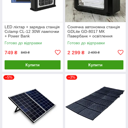
LED ліхтар + зарядна станція
Сонячна автономна станція
Cclamp CL-12 30W лампочки
GDLite GD-8017 МК
+ Power Bank
Павербанк + освітлення
Готово до відправки
Готово до відправки
749
2 299
₴
₴
849 ₴
2 499 ₴
Купити
Купити
–5%
–3%