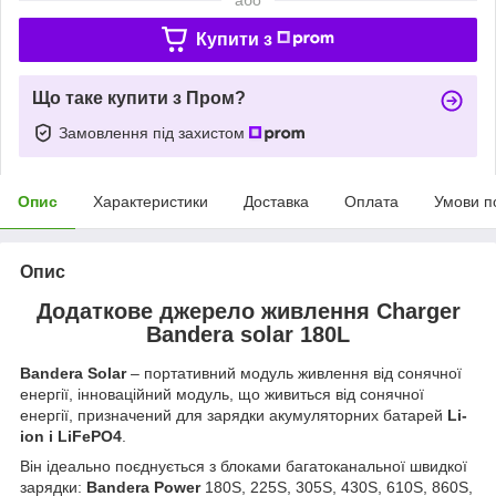
Купити з
Що таке купити з Пром?
Замовлення під захистом
Опис
Характеристики
Доставка
Оплата
Умови п
Опис
Додаткове джерело живлення Charger
Bandera solar 180L
Bandera Solar
– портативний модуль живлення від сонячної
енергії, інноваційний модуль, що живиться від сонячної
енергії, призначений для зарядки акумуляторних батарей
Li-
ion і LiFePO4
.
Він ідеально поєднується з блоками багатоканальної швидкої
зарядки:
Bandera Power
180S, 225S, 305S, 430S, 610S, 860S,