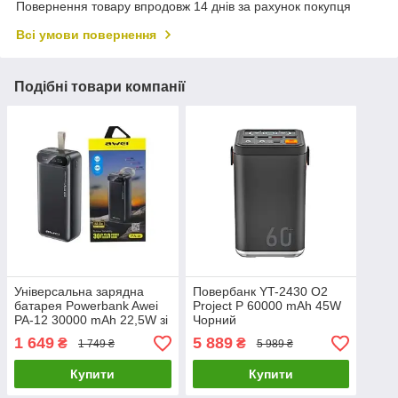
Повернення товару впродовж 14 днів за рахунок покупця
Всі умови повернення
Подібні товари компанії
Універсальна зарядна
Повербанк YT-2430 O2
батарея Powerbank Awei
Project P 60000 mAh 45W
PA-12 30000 mAh 22,5W зі
Чорний
швидким заряджанням
1 649
5 889
₴
₴
1 749 ₴
5 989 ₴
Чорний
Купити
Купити