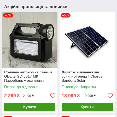
Акційні пропозиції та новинки
–8%
–5%
Сонячна автономна станція
Додаток живлення від
GDLite GD-8017 МК
сонячної енергії Charger
Павербанк + освітлення
Bandera Solar
Готово до відправки
Готово до відправки
2 299
18 999
₴
₴
2 499 ₴
19 999 ₴
Купити
Купити