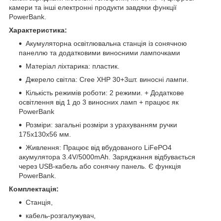
камери та інші електронні продукти завдяки функції
PowerBank.
Характеристика:
Акумуляторна освітлювальна станція із сонячною
панеллю та додатковими виносними лампочками
Матеріал ліхтарика: пластик.
Джерело світла: Cree XHP 30+3шт. виносні лампи.
Кількість режимів роботи: 2 режими. + Додаткове
освітлення від 1 до 3 виносних ламп + працює як
PowerBank
Розміри: загальні розміри з урахуванням ручки
175х130х56 мм.
Живлення: Працює від вбудованого LiFePO4
акумулятора 3.4V/5000mAh. Заряджання відбувається
через USB-кабель або сонячну панель. Є функція
PowerBank.
Комплектація:
Станція,
кабель-розгалужувач,