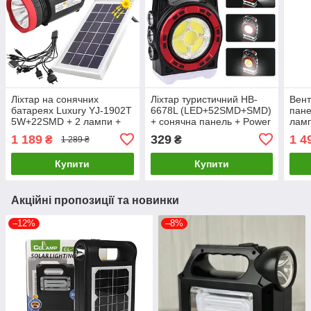
Ліхтар на сонячних
Ліхтар туристичний HB-
Вент
батареях Luxury YJ-1902T
6678L (LED+52SMD+SMD)
пане
5W+22SMD + 2 лампи +
+ сонячна панель + Power
ламп
Powerbank + ЗУ220В (3
Bank + microUSB (3
швид
1 189
329
1 4
₴
₴
1 289 ₴
режими)
режими)
USB 
Купити
Купити
Акційні пропозиції та новинки
–12%
–8%