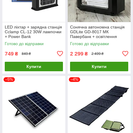
LED ліхтар + зарядна станція
Сонячна автономна станція
Cclamp CL-12 30W лампочки
GDLite GD-8017 МК
+ Power Bank
Павербанк + освітлення
Готово до відправки
Готово до відправки
749
2 299
₴
₴
849 ₴
2 499 ₴
Купити
Купити
–5%
–4%