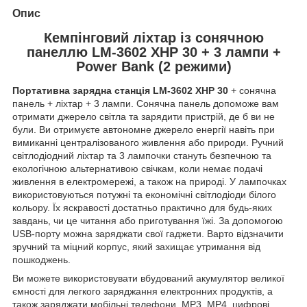
Опис
Кемпінговий ліхтар із сонячною
панеллю LM-3602 XHP 30 + 3 лампи +
Power Bank (2 режими)
Портативна зарядна станція LM-3602 XHP 30
+ сонячна
панель + ліхтар + 3 лампи. Сонячна панель допоможе вам
отримати джерело світла та зарядити пристрій, де б ви не
були. Ви отримуєте автономне джерело енергії навіть при
вимиканні централізованого живлення або природи. Ручний
світлодіодний ліхтар та 3 лампочки стануть безпечною та
екологічною альтернативою свічкам, коли немає подачі
живлення в електромережі, а також на природі. У лампочках
використовуються потужні та економічні світлодіоди білого
кольору. Їх яскравості достатньо практично для будь-яких
завдань, чи це читання або приготування їжі. За допомогою
USB-порту можна заряджати свої гаджети. Варто відзначити
зручний та міцний корпус, який захищає утримання від
пошкоджень.
Ви можете використовувати вбудований акумулятор великої
ємності для легкого заряджання електронних продуктів, а
також заряджати мобільні телефони, MP3, MP4, цифрові