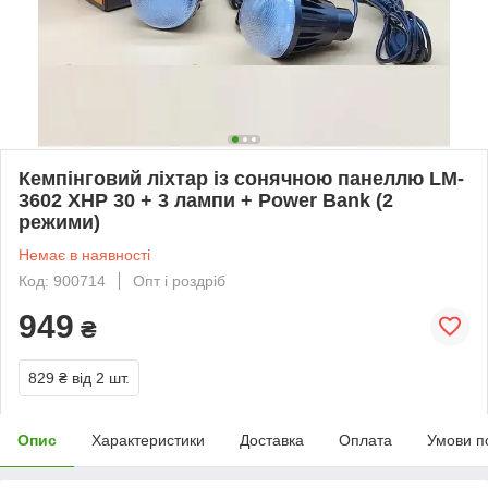
Кемпінговий ліхтар із сонячною панеллю LM-
3602 XHP 30 + 3 лампи + Power Bank (2
режими)
Немає в наявності
Код: 900714
Опт і роздріб
949
₴
829 ₴
від 2 шт.
Опис
Характеристики
Доставка
Оплата
Умови п