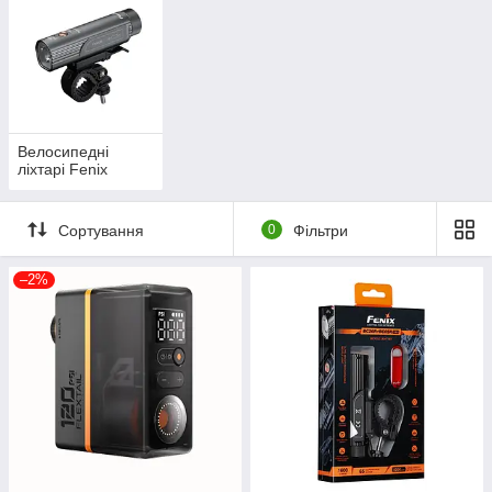
велосипедні фари. Крім того, що вони позначають велосипед
у темряві, вони виконують не менш важливу функцію —
висвітлює невеликий простір при їзді та стоянці. Комфорт
пересування велосипедом у темний час доби багато в чому
залежить від того, наскільки якісна та правильно підібрані
засоби освітлення велосипеда.
Велосипедні
ліхтарі Fenix
Сортування
0
Фільтри
–2%