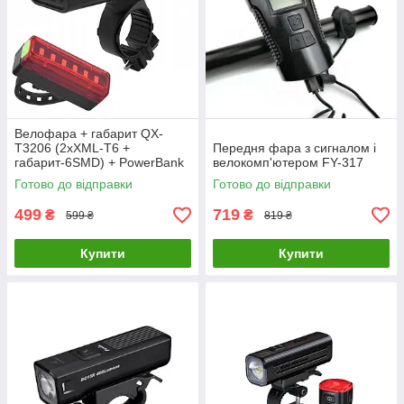
Велофара + габарит QX-
T3206 (2xXML-T6 +
Передня фара з сигналом і
габарит-6SMD) + PowerBank
велокомп'ютером FY-317
+ microUSB (3 режими та 4
Готово до відправки
Готово до відправки
режими)
499
719
₴
₴
599 ₴
819 ₴
Купити
Купити