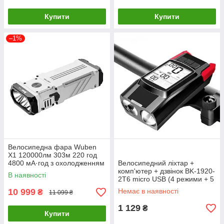
Купити
Купити
–1%
Велосипедна фара Wuben
X1 120000лм 303м 220 год
4800 мА·год з охолодженням
Велосипедний ліхтар +
(7 режимів) Білий
комп'ютер + дзвінок BK-1920-
В наявності
2T6 micro USB (4 режими + 5
дзвінків)
10 999
Немає в наявності
₴
11 099 ₴
1 129
₴
Купити