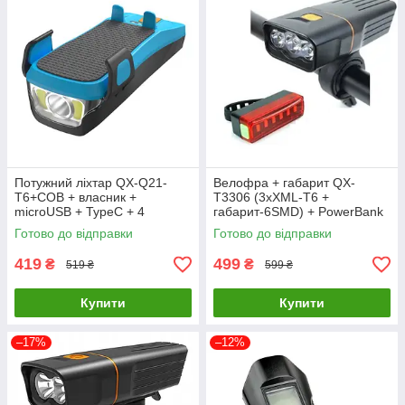
Потужний ліхтар QX-Q21-
Велофра + габарит QX-
T6+COB + власник +
T3306 (3xXML-T6 +
microUSB + TypeC + 4
габарит-6SMD) + PowerBank
режими
+ microUSB (3 режими та 4
Готово до відправки
Готово до відправки
режими)
419
499
₴
₴
519 ₴
599 ₴
Купити
Купити
–17%
–12%