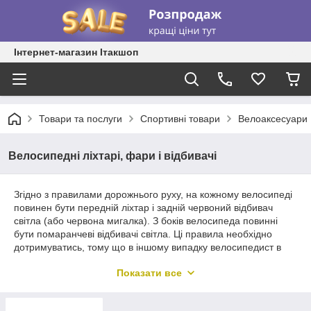
Інтернет-магазин Ітакшоп
Товари та послуги
Спортивні товари
Велоаксесуари
Велосипедні ліхтарі, фари і відбивачі
Згідно з правилами дорожнього руху, на кожному велосипеді
повинен бути передній ліхтар і задній червоний відбивач
світла (або червона мигалка). З боків велосипеда повинні
бути помаранчеві відбивачі світла. Ці правила необхідно
дотримуватись, тому що в іншому випадку велосипедист в
темний час доби буде непомітний і чим це загрожує,
Показати все
пояснювати не потрібно.
З усіх засобів пасивної безпеки найбільш оптимальним,
універсальним та багатоцільовим є передня та задня