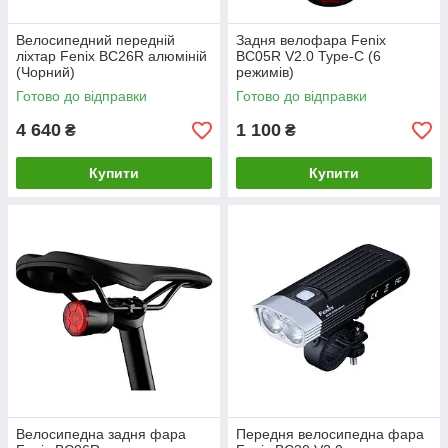
Велосипедний передній
Задня велофара Fenix
ліхтар Fenix BC26R алюміній
BC05R V2.0 Type-C (6
(Чорний)
режимів)
Готово до відправки
Готово до відправки
4 640
1 100
₴
₴
Купити
Купити
Велосипедна задня фара
Передня велосипедна фара