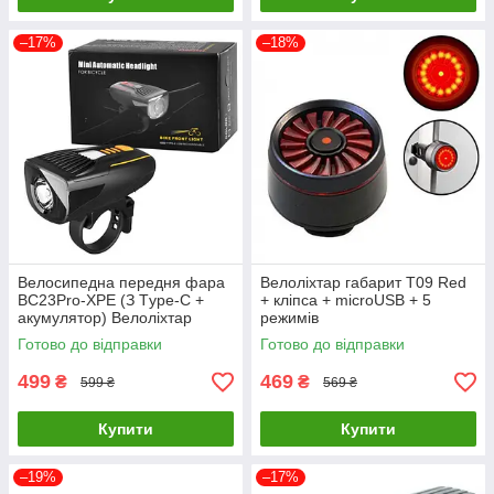
–17%
–18%
Велосипедна передня фара
Велоліхтар габарит T09 Red
BC23Pro-XPE (З Тype-C +
+ кліпса + microUSB + 5
акумулятор) Велоліхтар
режимів
Готово до відправки
Готово до відправки
499
469
₴
₴
599 ₴
569 ₴
Купити
Купити
–19%
–17%