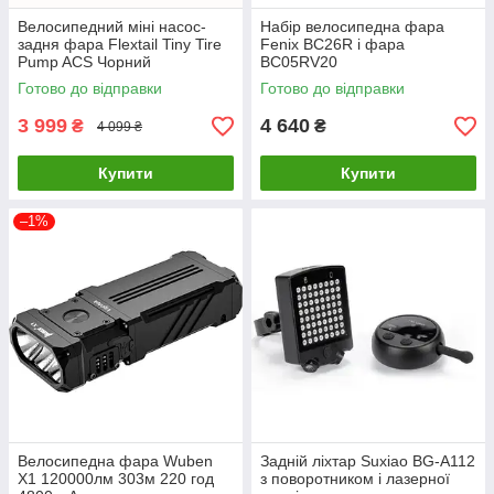
Велосипедний міні насос-
Набір велосипедна фара
задня фара Flextail Tiny Tire
Fenix BC26R і фара
Pump ACS Чорний
BC05RV20
Готово до відправки
Готово до відправки
3 999
4 640
₴
₴
4 099 ₴
Купити
Купити
–1%
Велосипедна фара Wuben
Задній ліхтар Suxiao BG-A112
X1 120000лм 303м 220 год
з поворотником і лазерної