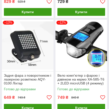
829
729
₴
₴
929 ₴
Купити
Купити
–13%
–12%
Задня фара з поворотником і
Вело комп'ютер з фарою і
лазерною розміткою AQY-
дзвінком на кермо XA-585-T6
0100 Ліхтар
+ 2LED microUSB (4 режиму)
Готово до відправки
Готово до відправки
649
749
₴
₴
749 ₴
849 ₴
Купити
Купити