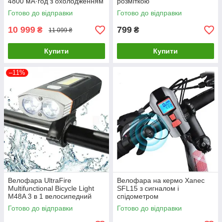
4800 мА·год з охолодженням
розміткою
(7 режимів) Чорний
Готово до відправки
Готово до відправки
10 999
799
₴
₴
11 099 ₴
Купити
Купити
–11%
Велофара UltraFire
Велофара на кермо Xanec
Multifunctional Bicycle Light
SFL15 з сигналом і
M48A 3 в 1 велосипедний
спідометром
ліхтар
Готово до відправки
Готово до відправки