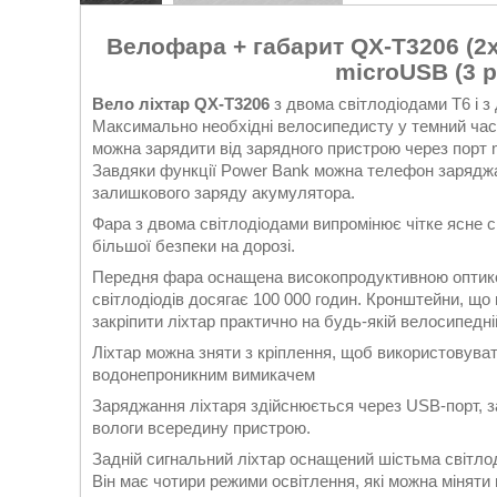
Велофара + габарит QX-T3206 (2
microUSB (3 
Вело ліхтар QX-T3206
з двома світлодіодами Т6 і 
Максимально необхідні велосипедисту у темний час
можна зарядити від зарядного пристрою через порт m
Завдяки функції Power Bank можна телефон заряджа
залишкового заряду акумулятора.
Фара з двома світлодіодами випромінює чітке ясне с
більшої безпеки на дорозі.
Передня фара оснащена високопродуктивною оптико
світлодіодів досягає 100 000 годин. Кронштейни, щ
закріпити ліхтар практично на будь-якій велосипедні
Ліхтар можна зняти з кріплення, щоб використовуват
водонепроникним вимикачем
Заряджання ліхтаря здійснюється через USB-порт, 
вологи всередину пристрою.
Задній сигнальний ліхтар оснащений шістьма світло
Він має чотири режими освітлення, які можна міняти