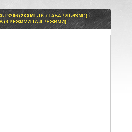
-T3206 (2XXML-T6 + ГАБАРИТ-6SMD) +
 (3 РЕЖИМИ ТА 4 РЕЖИМИ)