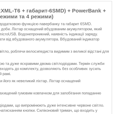
xXML-T6 + габарит-6SMD) + PowerBank +
режими та 4 режими)
з додатковою функцією павербанку та габарит 6SMD.
 доби. Ліхтар оснащений вбудованим акумулятором, який
icroUSB. Водонепроникний, наявність індикації заряду.
ти від вбудованого акумулятора. Вбудований індикатор
вітло, роблячи велосипедиста видимим з великої відстані для
ю та дуже яскравими двома світлодіодами. Термін служби
о входять до комплекту, дозволяють без особливих зусиль
й рамі.
и його як невеликий ліхтар. Ліхтар оснащений
захищений гумовим ковпачком для запобігання попаданню
діодами, що випромінюють дуже інтенсивне червоне світло.
 натисканням кнопки. Силіконовий тримач, що входить у