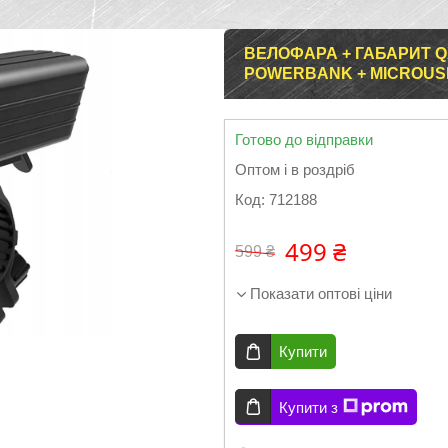
ВЕЛОФАРА + ГАБАРИТ QX
POWERBANK + MICROUSB
Готово до відправки
Оптом і в роздріб
Код:
712188
499 ₴
599 ₴
Показати оптові ціни
Купити
Купити з