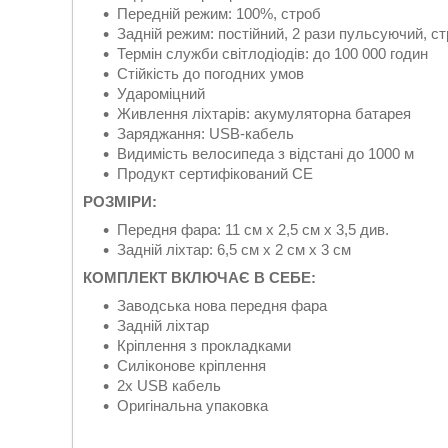
Передній режим: 100%, строб
Задній режим: постійний, 2 рази пульсуючий, с
Термін служби світлодіодів: до 100 000 годин
Стійкість до погодних умов
Удароміцний
Живлення ліхтарів: акумуляторна батарея
Заряджання: USB-кабель
Видимість велосипеда з відстані до 1000 м
Продукт сертифікований CE
РОЗМІРИ:
Передня фара: 11 см х 2,5 см х 3,5 див.
Задній ліхтар: 6,5 см х 2 см х 3 см
КОМПЛЕКТ ВКЛЮЧАЄ В СЕБЕ:
Заводська нова передня фара
Задній ліхтар
Кріплення з прокладками
Силіконове кріплення
2x USB кабель
Оригінальна упаковка