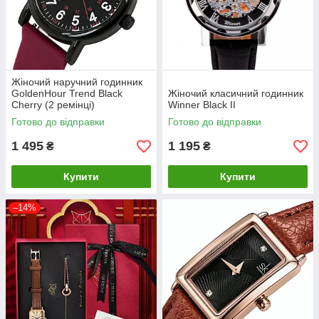
Жіночий наручний годинник
GoldenHour Trend Black
Жіночий класичний годинник
Cherry (2 ремінці)
Winner Black II
Готово до відправки
Готово до відправки
1 495
1 195
₴
₴
Купити
Купити
–14%