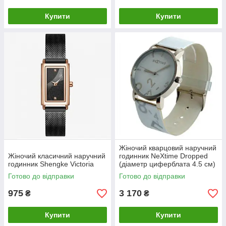
Купити
Купити
Жіночий кварцовий наручний
Жіночий класичний наручний
годинник NeXtime Dropped
годинник Shengke Victoria
(діаметр циферблата 4.5 см)
Білий
Готово до відправки
Готово до відправки
975
3 170
₴
₴
Купити
Купити