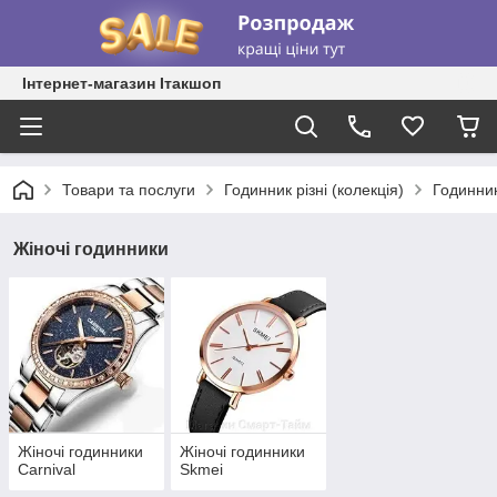
Інтернет-магазин Ітакшоп
Товари та послуги
Годинник різні (колекція)
Годинник
Жіночі годинники
Жіночі годинники
Жіночі годинники
Carnival
Skmei