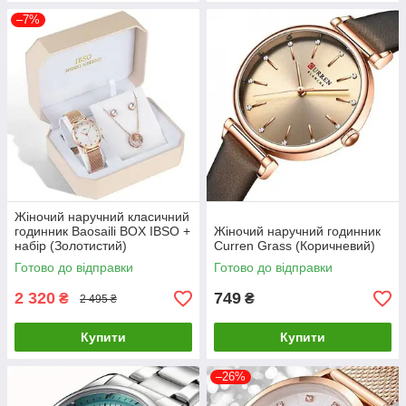
–7%
Жіночий наручний класичний
годинник Baosaili BOX IBSO +
Жіночий наручний годинник
набір (Золотистий)
Curren Grass (Коричневий)
Готово до відправки
Готово до відправки
2 320
749
₴
₴
2 495 ₴
Купити
Купити
–26%