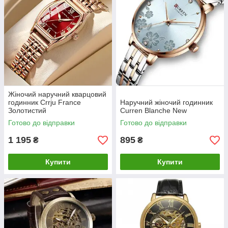
Жіночий наручний кварцовий
годинник Crrju France
Наручний жіночий годинник
Золотистий
Curren Blanche New
Готово до відправки
Готово до відправки
1 195
895
₴
₴
Купити
Купити