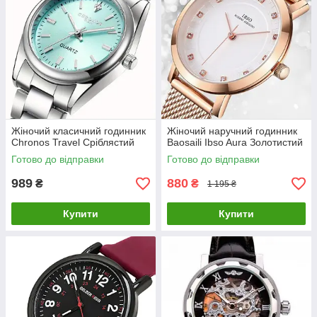
Жіночий класичний годинник
Жіночий наручний годинник
Chronos Travel Сріблястий
Baosaili Ibso Aura Золотистий
Готово до відправки
Готово до відправки
989
880
₴
₴
1 195 ₴
Купити
Купити