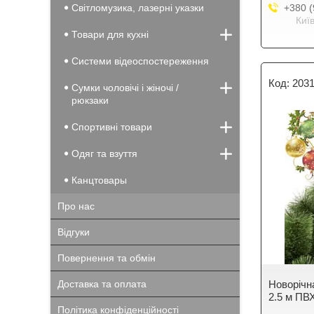
Світломузика, лазерні указки
+380 (
Киї
Товари для кухні
Системи відеоспостереження
203
Сумки чоловічі і жіночі /
рюкзаки
Спортивні товари
Одяг та взуття
Канцтовары
Про нас
Відгуки
Повернення та обмін
Доставка та оплата
Новорічн
2.5 м ПВХ
Політика конфіденційності