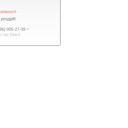
аявності
 роздріб
96) 005-27-39
встар (Іван)