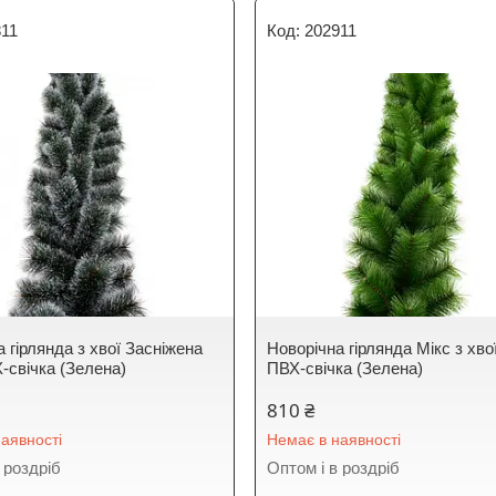
811
202911
 гірлянда з хвої Засніжена
Новорічна гірлянда Мікс з хвої
-свічка (Зелена)
ПВХ-свічка (Зелена)
810 ₴
аявності
Немає в наявності
 роздріб
Оптом і в роздріб