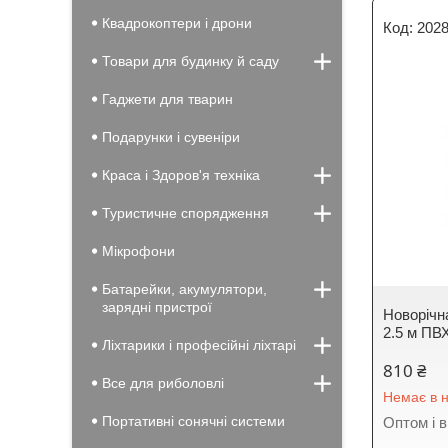
Квадрокоптери і дрони
202
Товари для будинку й саду
Гаджети для тварин
Подарунки і сувеніри
Краса і Здоров'я техніка
Туристичне спорядження
Мікрофони
Батарейки, акумулятори,
зарядні пристрої
Новорічна
2.5 м ПВХ
Ліхтарики і професійні ліхтарі
810 ₴
Все для риболовлі
Немає в н
Портативні сонячні системи
Оптом і в