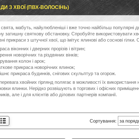
ДИ З ХВОЇ (ПВХ-ВОЛОСІНЬ)
 свята, мабуть, найулюбленіші і вже точно найбільш популярні дн
ну затишну святкову обстановку. Спробуйте використовувати хв
ні прикраси з штучної хвої, що імітує ялинові або соснові гілки
раса віконних і дверних прорізів і вітрин;
рення новорічних та різдвяних вінків;
рування колон і арок;
ткове прикраса новорічних ялинок;
ішнє прикраса будинків, снігових скульптур та огорож.
еревага хвойних гірлянд полягає в можливості їх використання 
овки ялинки. Нерідко розвішують в торгових і офісних приміщен
ників, але і для клієнтів або ділових партнерів компанії.