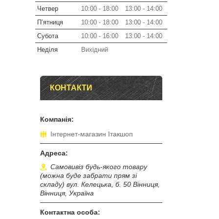
Четвер
10:00
18:00
13:00
14:00
Пʼятниця
10:00
18:00
13:00
14:00
Субота
10:00
16:00
13:00
14:00
Неділя
Вихідний
КОНТАКТИ
Інтернет-магазин Ітакшоп
Самовивіз будь-якого товару
(можна буде забрати прям зі
складу) вул. Келецька, б. 50 Вінниця,
Вінниця, Україна