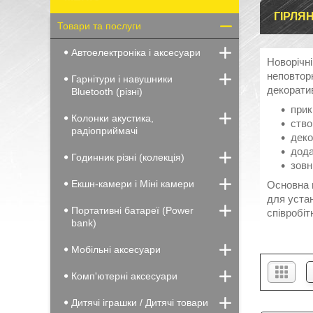
ГІРЛЯН
Товари та послуги
Автоелектроніка і аксесуари
Новорічні
неповтор
Гарнітури і навушники
декоратив
Bluetooth (різні)
прик
Колонки акустика,
ство
радіоприймачі
деко
дода
Годинник різні (колекція)
зовн
Екшн-камери і Міні камери
Основна п
для устан
Портативні батареї (Power
співробіт
bank)
Мобільні аксесуари
Комп'ютерні аксесуари
Дитячі іграшки / Дитячі товари