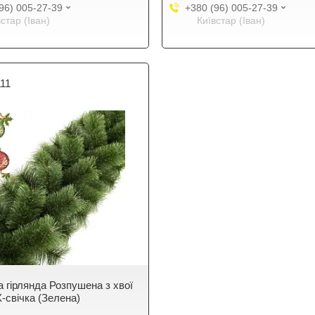
96) 005-27-39
+380 (96) 005-27-39
встар (Іван)
Київстар (Іван)
111
а гірлянда Розпушена з хвої
-свічка (Зелена)