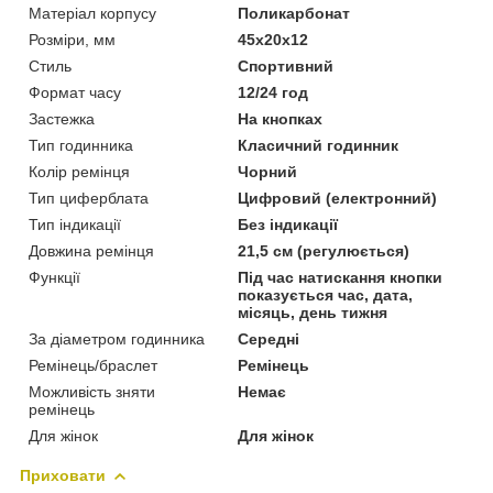
Матеріал корпусу
Поликарбонат
Розміри, мм
45х20х12
Стиль
Спортивний
Формат часу
12/24 год
Застежка
На кнопках
Тип годинника
Класичний годинник
Колір ремінця
Чорний
Тип циферблата
Цифровий (електронний)
Тип індикації
Без індикації
Довжина ремінця
21,5 см (регулюється)
Функції
Під час натискання кнопки
показується час, дата,
місяць, день тижня
За діаметром годинника
Середні
Ремінець/браслет
Ремінець
Можливість зняти
Немає
ремінець
Для жінок
Для жінок
Приховати