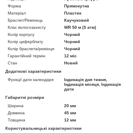
Форма
Прямокутна
Матеріал
Пластик
Браслет/Ремінець
Каучуковий
Клас вологозахисту
WR 50 м (5 атм)
Колір корпусу
Чорний
Колір циферблату
Чорний
Колір браслета/ремінця
Чорний
Гарантійний термін
12 міс
Стан
Новий
Додаткові характеристики
Функції дати календаря
Індикація дня тижня,
Індикація місяця, Індикація
дати
Габаритні розміри
Ширина
20 мм
Довжина
45 мм
Товщина
12 мм
Користувальницькі характеристики