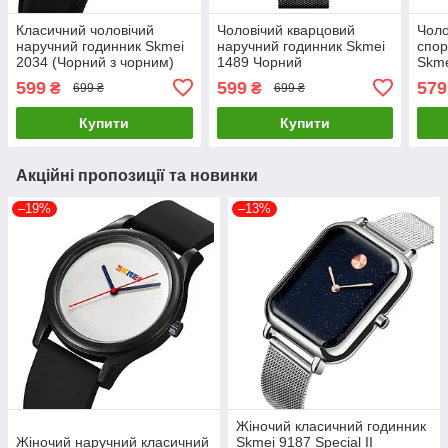
Класичний чоловічий
Чоловічий кварцовий
Чоло
наручний годинник Skmei
наручний годинник Skmei
спор
2034 (Чорний з чорним)
1489 Чорний
Skme
брас
599
599
579
₴
₴
699 ₴
699 ₴
Купити
Купити
Акційні пропозиції та новинки
–19%
–13%
Жіночий класичний годинник
Жіночий наручний класичний
Skmei 9187 Special ІІ