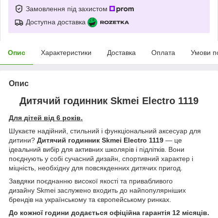
Замовлення під захистом
Доступна доставка
Опис
Характеристики
Доставка
Оплата
Умови п
Опис
Дитячий годинник Skmei Electro 1119
Для дітей від 6 років.
Шукаєте надійний, стильний і функціональний аксесуар для
дитини?
Дитячий годинник Skmei Electro 1119
— це
ідеальний вибір для активних школярів і підлітків. Вони
поєднують у собі сучасний дизайн, спортивний характер і
міцність, необхідну для повсякденних дитячих пригод.
Завдяки поєднанню високої якості та привабливого
дизайну Skmei заслужено входить до найпопулярніших
брендів на українському та європейському ринках.
До кожної години додається офіційна гарантія 12 місяців.