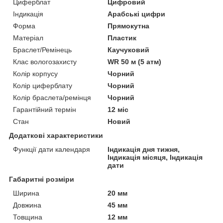
Циферблат
Цифровий
Індикація
Арабські цифри
Форма
Прямокутна
Матеріал
Пластик
Браслет/Ремінець
Каучуковий
Клас вологозахисту
WR 50 м (5 атм)
Колір корпусу
Чорний
Колір циферблату
Чорний
Колір браслета/ремінця
Чорний
Гарантійний термін
12 міс
Стан
Новий
Додаткові характеристики
Функції дати календаря
Індикація дня тижня,
Індикація місяця, Індикація
дати
Габаритні розміри
Ширина
20 мм
Довжина
45 мм
Товщина
12 мм