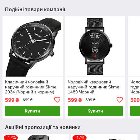
Подібні товари компанії
Класичний чоловічий
Чоловічий кварцовий
Чоло
наручний годинник Skmei
наручний годинник Skmei
годи
2034 (Чорний з чорним)
1489 Чорний
Чор
599
599
599
₴
₴
699 ₴
699 ₴
Купити
Купити
Акційні пропозиції та новинки
–17%
–17%