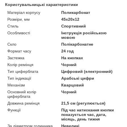
Користувальницькі характеристики
Матеріал корпусу
Поликарбонат
Розміри, мм
45х20х12
Стиль
Спортивний
Особливості
Інструкція російською
мовою
Скло
Полікарбонатне
Формат часу
24 год
Застежка
На кнопках
Колір ремінця
Чорний
Тип циферблата
Цифровий (електронний)
Тип індикації
Арабські цифри
Механізм
Кварцовий
Основний колір
Чорний
циферблата
Довжина ремінця
21,5 см (регулюється)
Функції
Під час натискання кнопки
показується час, дата,
місяць, день тижня
За діаметром годинника
Невеликі