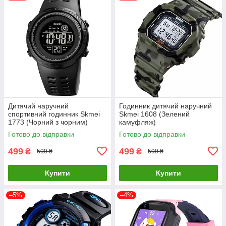
Дитячий наручний
Годинник дитячий наручний
спортивний годинник Skmei
Skmei 1608 (Зелений
1773 (Чорний з чорним)
камуфляж)
Готово до відправки
Готово до відправки
499
499
₴
₴
599 ₴
599 ₴
Купити
Купити
–5%
–4%