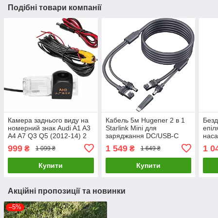
Подібні товари компанії
Камера заднього виду на
Кабель 5м Hugener 2 в 1
Безд
номерний знак Audi A1 A3
Starlink Mini для
епіл
A4 A7 Q3 Q5 (2012-14) 2
заряджання DC/USB-C
наса
реж. HS-8202 матриця
Ethernet-кабель
999
1 549
1 0
₴
₴
1 099 ₴
1 649 ₴
AHD 1080P/720P
Купити
Купити
Акційні пропозиції та новинки
–5%