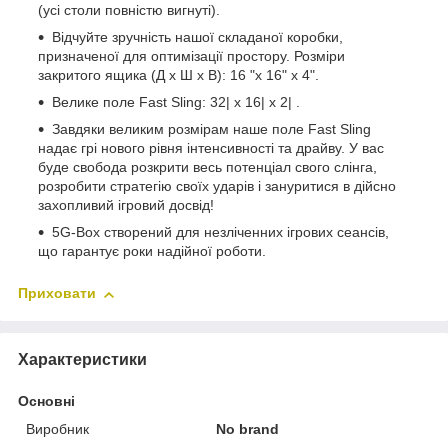
(усі столи повністю вигнуті).
Відчуйте зручність нашої складаної коробки,
призначеної для оптимізації простору. Розміри
закритого ящика (Д x Ш x В): 16 "x 16" x 4".
Велике поле Fast Sling: 32| x 16| x 2| .
Завдяки великим розмірам наше поле Fast Sling
надає грі нового рівня інтенсивності та драйву. У вас
буде свобода розкрити весь потенціал свого слінга,
розробити стратегію своїх ударів і зануритися в дійсно
захопливий ігровий досвід!
5G-Box створений для незліченних ігрових сеансів,
що гарантує роки надійної роботи.
Приховати
Характеристики
Основні
Виробник
No brand