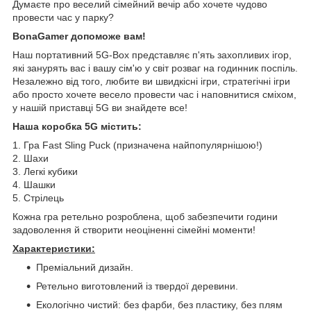
Думаєте про веселий сімейний вечір або хочете чудово
провести час у парку?
BonaGamer допоможе вам!
Наш портативний 5G-Box представляє п'ять захопливих ігор,
які занурять вас і вашу сім'ю у світ розваг на годинник поспіль.
Незалежно від того, любите ви швидкісні ігри, стратегічні ігри
або просто хочете весело провести час і наповнитися сміхом,
у нашій приставці 5G ви знайдете все!
Наша коробка 5G містить:
1. Гра Fast Sling Puck (призначена найпопулярнішою!)
2. Шахи
3. Легкі кубики
4. Шашки
5. Стрілець
Кожна гра ретельно розроблена, щоб забезпечити години
задоволення й створити неоціненні сімейні моменти!
Характеристики:
Преміальний дизайн.
Ретельно виготовлений із твердої деревини.
Екологічно чистий: без фарби, без пластику, без плям