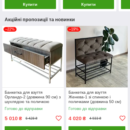
темний 5-1-9005
Купити
Купити
Акційні пропозиції та новинки
–22%
–19%
Банкетка для взуття
Банкетка для взуття
Орландо-2 (довжина 90 см) з
Женева-1 зі спинкою і
шухлядою та поличкою
поличками (довжина 50 см)
Велюр бежевий/дуб
Велюр коричневий 1-0-9005
Готово до відправки
Готово до відправки
платиновий 3-2-9003
5 010
4 020
₴
₴
6 428 ₴
4 933 ₴