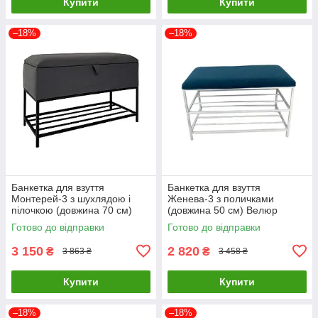
Купити
Купити
–18%
–18%
Банкетка для взуття
Банкетка для взуття
Монтерей-3 з шухлядою і
Женева-3 з поличками
пілочкою (довжина 70 см)
(довжина 50 см) Велюр
Велюр сірий 7-0-9005
бірюзовий 2-0-9003
Готово до відправки
Готово до відправки
3 150
2 820
₴
₴
3 863 ₴
3 458 ₴
Купити
Купити
–18%
–18%