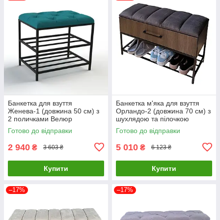
Банкетка для взуття
Банкетка м'яка для взуття
Женева-1 (довжина 50 см) з
Орландо-2 (довжина 70 см) з
2 поличками Велюр
шухлядою та пілочкою
бірюзовий 2-0-9005
Велюр сіро-коричневий/
Готово до відправки
Готово до відправки
риголітто темний 5-1-9005
2 940
5 010
₴
₴
3 603 ₴
6 123 ₴
Купити
Купити
–17%
–17%