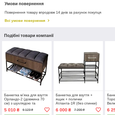
Умови повернення
Повернення товару впродовж 14 днів за рахунок покупця
Всі умови повернення
Подібні товари компанії
Банкетка м'яка для взуття
Банкетка для взуття +
Банк
Орландо-2 (довжина 70
ящик + полички
Торо
см) з шухлядою та
Атланта-1R (без спинки)
Вел
пілочкою Велюр сіро-
Велюр 9005
5 010
6 000
6 2
₴
₴
6 123 ₴
7 200 ₴
коричневий/риголітто