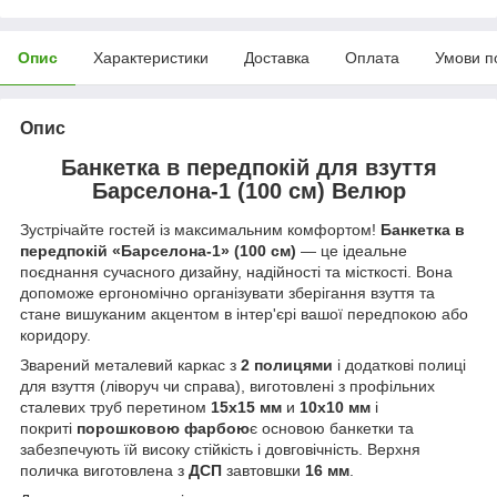
Опис
Характеристики
Доставка
Оплата
Умови п
Опис
Банкетка в передпокій для взуття
Барселона-1 (100 см) Велюр
Зустрічайте гостей із максимальним комфортом!
Банкетка в
передпокій «Барселона-1» (100 см)
— це ідеальне
поєднання сучасного дизайну, надійності та місткості. Вона
допоможе ергономічно організувати зберігання взуття та
стане вишуканим акцентом в інтер'єрі вашої передпокою або
коридору.
Зварений металевий каркас з
2 полицями
і додаткові полиці
для взуття (ліворуч чи справа), виготовлені з профільних
сталевих труб перетином
15х15 мм
и
10х10 мм
і
покриті
порошковою фарбою
є основою банкетки та
забезпечують їй високу стійкість і довговічність. Верхня
поличка виготовлена з
ДСП
завтовшки
16 мм
.