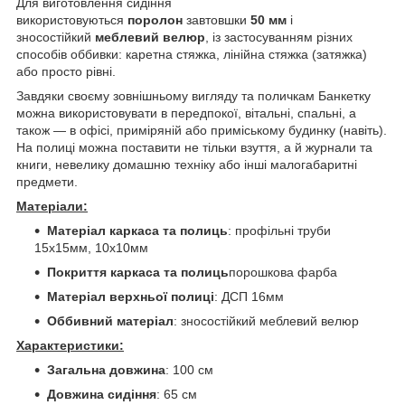
Для виготовлення сидіння
використовуються
поролон
завтовшки
50 мм
і
зносостійкий
меблевий велюр
, із застосуванням різних
способів оббивки: каретна стяжка, лінійна стяжка (затяжка)
або просто рівні.
Завдяки своєму зовнішньому вигляду та поличкам Банкетку
можна використовувати в передпокої, вітальні, спальні, а
також — в офісі, приміряній або приміському будинку (навіть).
На полиці можна поставити не тільки взуття, а й журнали та
книги, невелику домашню техніку або інші малогабаритні
предмети.
Матеріали:
Матеріал каркаса та полиць
: профільні труби
15х15мм, 10х10мм
Покриття каркаса та полиць
порошкова фарба
Матеріал верхньої полиці
: ДСП 16мм
Оббивний матеріал
: зносостійкий меблевий велюр
Характеристики:
Загальна довжина
: 100 см
Довжина сидіння
: 65 см