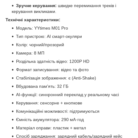
Зручне керування:
швидке перемикання треків і
керування викликами.
Технічні характеристики:
Модель: YYtimes M01 Pro
Тип пристрою: AI смарт-окуляри
Колір: чорний/прозорий
Камера: 8 МП
Роздільна здатність відео: 1200P HD
Формат записування: відео та фото
Стабілізація зображення: є (Anti-Shake)
Вбудована пам'ять: 32 ГБ
AI-функції: синхронний переклад у реальному часі
Керування: сенсорне + кнопкове
Комунікаційні можливості: підтримуються
Ємність акумулятора: 290 мА·год
Матеріал оправи: пластик + метал
Спосіб заряджання: зарядний кабель/зарядний кейс