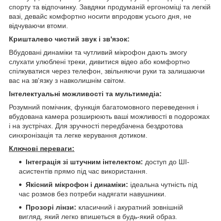
спорту та відпочинку. Завдяки продуманій ергономіці та легкій
вазі, девайс комфортно носити впродовж усього дня, не
відчуваючи втоми.
Кришталево чистий звук і зв'язок:
Вбудовані динаміки та чутливий мікрофон дають змогу
слухати улюблені треки, дивитися відео або комфортно
спілкуватися через телефон, звільняючи руки та залишаючи
вас на зв'язку з навколишнім світом.
Інтелектуальні можливості та мультимедіа:
Розумний помічник, функція багатомовного переведення і
вбудована камера розширюють ваші можливості в подорожах
і на зустрічах. Для зручності передбачена бездротова
синхронізація та легке керування дотиком.
Ключові переваги:
Інтеграція зі штучним інтелектом:
доступ до ШІ-
асистентів прямо під час використання.
Якісний мікрофон і динаміки:
ідеальна чутність під
час розмов без потреби надягати навушники.
Прозорі лінзи:
класичний і акуратний зовнішній
вигляд, який легко впишеться в будь-який образ.