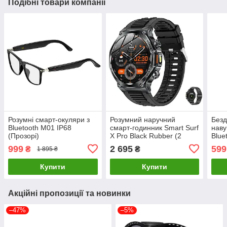
Подібні товари компанії
Розумні смарт-окуляри з
Розумний наручний
Безд
Bluetooth M01 IP68
смарт-годинник Smart Surf
наву
(Прозорі)
X Pro Black Rubber (2
Blue
ремінці) Чорний
999
2 695
599
₴
₴
1 895 ₴
Купити
Купити
Акційні пропозиції та новинки
–47%
–5%