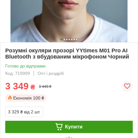
Розумні окуляри прозорі YYtimes M01 Pro AI
Bluetooth з вбудованим мікрофоном Чорний
Готово до відправки
Код: 719909
Опт і роздріб
3 349
₴
3 449 ₴
Економія
100 ₴
3 329 ₴
від 2 шт.
Купити
або