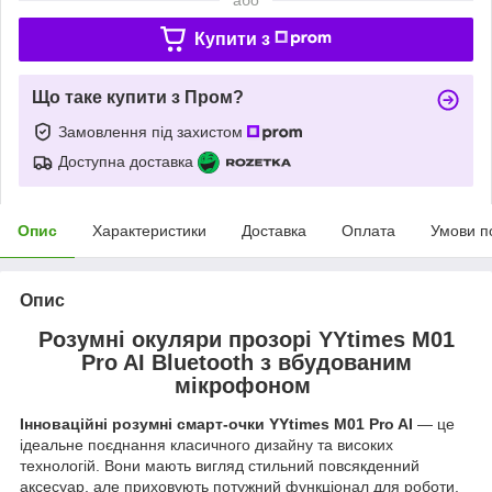
Купити з
Що таке купити з Пром?
Замовлення під захистом
Доступна доставка
Опис
Характеристики
Доставка
Оплата
Умови п
Опис
Розумні окуляри прозорі YYtimes M01
Pro AI Bluetooth з вбудованим
мікрофоном
Інноваційні розумні смарт-очки YYtimes M01 Pro AI
— це
ідеальне поєднання класичного дизайну та високих
технологій. Вони мають вигляд стильний повсякденний
аксесуар, але приховують потужний функціонал для роботи,