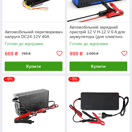
Автомобільний зарядний
Автомобільний перетворювач
пристрій 12 V H-12 V 6 A для
напруги DC24-12V 40A
акумулятора (для олив'яно-
кислотних AGM GEL) Smart +
Готово до відправки
Готово до відправки
LCD Синій
669
999
₴
₴
769 ₴
1 099 ₴
Купити
Купити
–9%
–9%