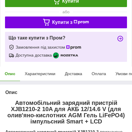
Купити
або
Купити з
Що таке купити з Пром?
Замовлення під захистом
Доступна доставка
Опис
Характеристики
Доставка
Оплата
Умови п
Опис
Автомобільний зарядний пристрій
XJB1210-2 10A для АКБ 12/14.6 V (для
олив'яно-кислотних AGM Гель LiFePO4)
імпульсний Smart + LCD
Автоматичний зарядний пристрій XJB1210-2
призначене