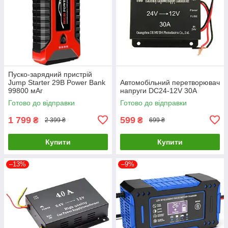
Пуско-зарядний пристрій
Jump Starter 29B Power Bank
Автомобільний перетворювач
99800 мАг
напруги DC24-12V 30A
Готово до відправки
Готово до відправки
1 799
599
₴
₴
2 399 ₴
699 ₴
Купити
Купити
–13%
–9%