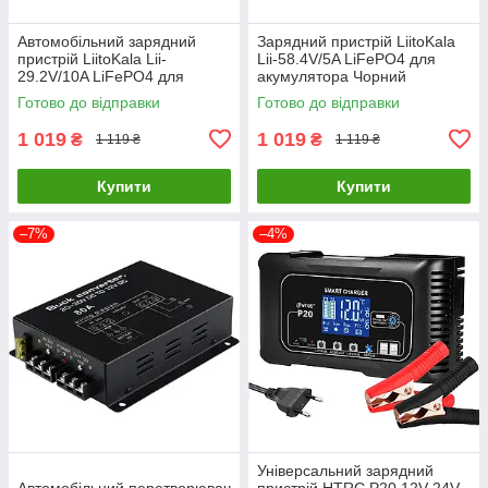
Автомобільний зарядний
Зарядний пристрій LiitoKala
пристрій LiitoKala Lii-
Lii-58.4V/5A LiFePO4 для
29.2V/10A LiFePO4 для
акумулятора Чорний
акумулятора Чорний
Готово до відправки
Готово до відправки
1 019
1 019
₴
₴
1 119 ₴
1 119 ₴
Купити
Купити
–7%
–4%
Універсальний зарядний
Автомобільний перетворювач
пристрій HTRC P20 12V-24V