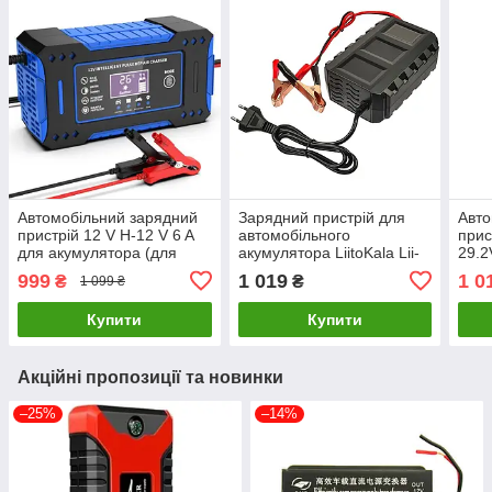
Автомобільний зарядний
Зарядний пристрій для
Авто
пристрій 12 V H-12 V 6 A
автомобільного
прист
для акумулятора (для
акумулятора LiitoKala Lii-
29.2
олив'яно-кислотних AGM
14 6V20A LiFePO4
акум
999
1 019
1 0
₴
₴
1 099 ₴
GEL) Smart + LCD Синій
Купити
Купити
Акційні пропозиції та новинки
–25%
–14%