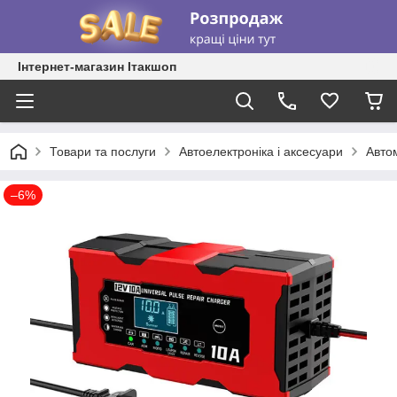
Інтернет-магазин Ітакшоп
Товари та послуги
Автоелектроніка і аксесуари
Автом
–6%