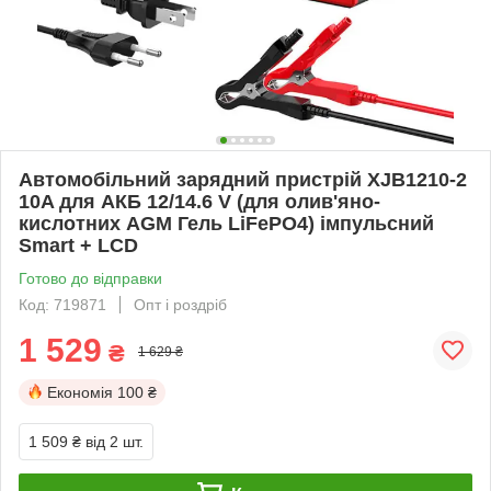
Автомобільний зарядний пристрій XJB1210-2
10A для АКБ 12/14.6 V (для олив'яно-
кислотних AGM Гель LiFePO4) імпульсний
Smart + LCD
Готово до відправки
Код: 719871
Опт і роздріб
1 529
₴
1 629 ₴
Економія
100 ₴
1 509 ₴
від 2 шт.