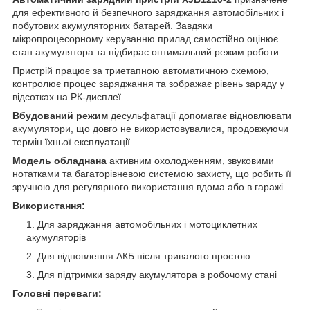
для ефективного й безпечного заряджання автомобільних і
побутових акумуляторних батарей. Завдяки
мікропроцесорному керуванню прилад самостійно оцінює
стан акумулятора та підбирає оптимальний режим роботи.
Пристрій працює за триетапною автоматичною схемою,
контролює процес заряджання та зображає рівень заряду у
відсотках на РК-дисплеї.
Вбудований режим
десульфатації допомагає відновлювати
акумулятори, що довго не використовувалися, продовжуючи
термін їхньої експлуатації.
Модель обладнана
активним охолодженням, звуковими
нотатками та багаторівневою системою захисту, що робить її
зручною для регулярного використання вдома або в гаражі.
Використання:
Для заряджання автомобільних і мотоциклетних
акумуляторів
Для відновлення АКБ після тривалого простою
Для підтримки заряду акумулятора в робочому стані
Головні переваги: