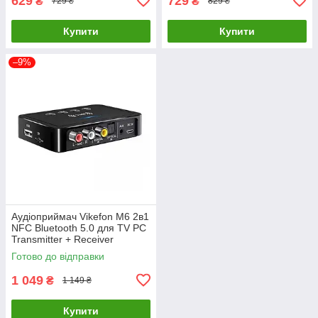
629
729
₴
₴
729 ₴
829 ₴
Купити
Купити
–9%
Аудіоприймач Vikefon M6 2в1
NFC Bluetooth 5.0 для TV PC
Transmitter + Receiver
Готово до відправки
1 049
₴
1 149 ₴
Купити