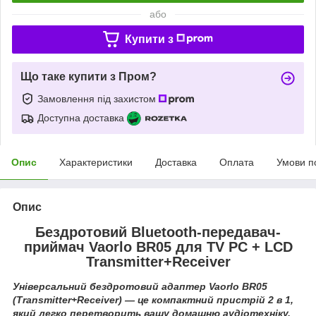
або
Купити з
Що таке купити з Пром?
Замовлення під захистом
Доступна доставка
Опис
Характеристики
Доставка
Оплата
Умови п
Опис
Бездротовий Bluetooth-передавач-
приймач Vaorlo BR05 для TV PC + LCD
Transmitter+Receiver
Універсальний бездротовий адаптер Vaorlo BR05
(Transmitter+Receiver) — це компактний пристрій 2 в 1,
який легко перетворить вашу домашню аудіотехніку,