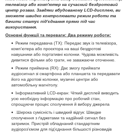
телевізор або комп'ютер на сучасний бездротовий
центр розваг. Завдяки вбудованому LCD-дисплею, ви
зможете швидко контролювати режим роботи та
бачити статус під'єднання прямо під час
використання.
Основні функції та переваги: Два режиму роботи:
Режим передавача (TX): Передає звук із телевізора,
комп'ютера або проєктора на ваші бездротові
навушники або портативні колонки. Чудова можливість
дивитися фільми або грати, не заважаючи оточенню.
Режим приймача (RX): Дає змогу приймати
аудіосигнал зі смартфона або планшета та передавати
його на дротові колонки, музичні центри або
автомобільну магнітолу.
Інформативний LCD-екран: Чіткий дисплей виводить
усю необхідну інформацію про робочий стан,
спрощуючи процес сполучення й вибору джерела
.Широка сумісність і швидкий відгук: Швидке
сполучення з ґаджетами та надійний сигнал без
затримок. Пристрій обладнаний стандартним
аудіороз'ємом для під'єднання більшості різновидів