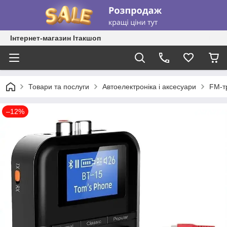
Інтернет-магазин Ітакшоп
Товари та послуги
Автоелектроніка і аксесуари
FM-т
–12%