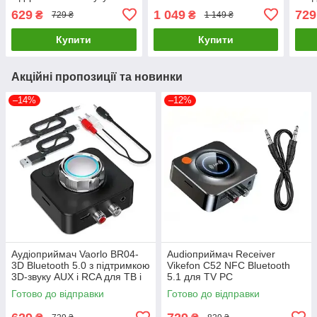
RCA для ТВ і ПК
Receiver
629
1 049
729
₴
₴
729 ₴
1 149 ₴
Купити
Купити
Акційні пропозиції та новинки
–14%
–12%
Аудіоприймач Vaorlo BR04-
Audioприймач Receiver
3D Bluetooth 5.0 з підтримкою
Vikefon C52 NFC Bluetooth
3D-звуку AUX і RCA для ТВ і
5.1 для TV PC
ПК
Готово до відправки
Готово до відправки