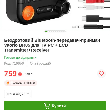
Бездротовий Bluetooth-передавач-приймач
Vaorlo BR05 для TV PC + LCD
Transmitter+Receiver
Готово до відправки
Код: 719856
Опт і роздріб
759
₴
859 ₴
Економія
100 ₴
739 ₴
від 2 шт.
Купити