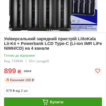
Універсальний зарядний пристрій LiitoKala
Lii-K4 + Powerbank LCD Type-C (Li-ion IMR LiFe
NiMH/CD) на 4 канали
Готово до відправки
Код: 719849
Опт і роздріб
899
₴
999 ₴
Економія
100 ₴
879 ₴
від 2 шт.
Купити