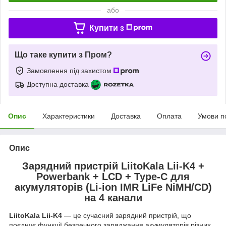
або
Купити з
Що таке купити з Пром?
Замовлення під захистом
Доступна доставка
Опис
Характеристики
Доставка
Оплата
Умови п
Опис
Зарядний пристрій LiitoKala Lii-K4 +
Powerbank + LCD + Type-C для
акумуляторів (Li-ion IMR LiFe NiMH/CD)
на 4 канали
LiitoKala Lii-K4
— це сучасний зарядний пристрій, що
поєднує функції безпечного заряджання акумуляторів різних