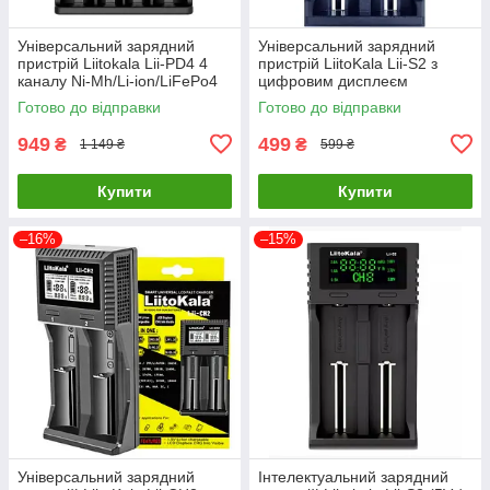
Універсальний зарядний
Універсальний зарядний
пристрій Liitokala Lii-PD4 4
пристрій LiitoKala Lii-S2 з
каналу Ni-Mh/Li-ion/LiFePo4
цифровим дисплеєм
220V/12V LCD
Готово до відправки
Готово до відправки
949
499
₴
₴
1 149 ₴
599 ₴
Купити
Купити
–16%
–15%
Універсальний зарядний
Інтелектуальний зарядний