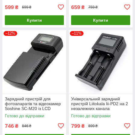
599
659
₴
₴
699 ₴
759 ₴
Купити
Купити
–12%
–11%
Зарядний пристрій для
Універсальний зарядний
фотоапаратів та відеокамер
пристрій Liitokala lii-PD2 на 2
Soshine SC-M20 із LCD
незалежних канала
дисплеєм
Готово до відправки
Готово до відправки
746
799
₴
₴
846 ₴
899 ₴