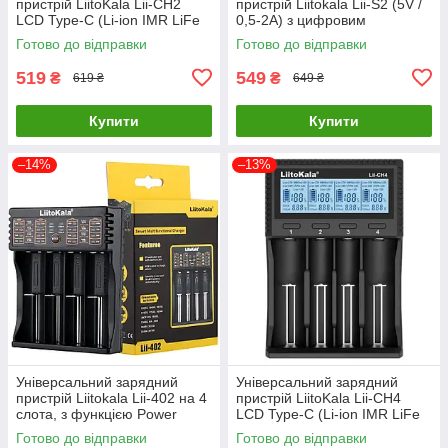
пристрій LiitoKala Lii-CH2
пристрій Liitokala Lii-S2 (5V /
LCD Type-C (Li-ion IMR LiFe
0,5-2А) з цифровим
NiMH) на 2 акумулятори
дисплеєм
Готово до відправки
Готово до відправки
519
549
₴
₴
619 ₴
649 ₴
Купити
Купити
–14%
–13%
Універсальний зарядний
Універсальний зарядний
пристрій Liitokala Lii-402 на 4
пристрій LiitoKala Lii-CH4
слота, з функцією Power
LCD Type-C (Li-ion IMR LiFe
Bank
NiMH) на 4 акумулятори
Готово до відправки
Готово до відправки