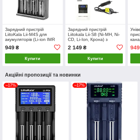
Зарядний пристрій
Зарядний пристрій
Унів
LiitoKala Lii-M4S для
Liitokala Lii-S8 (Ni-MH, Ni-
прис
акумуляторів (Li-ion IMR
CD, Li-Ion, Крона) з
кана
LiFe NiMH) + Rower bank +
блоком живлення і
ion/
949
2 149
949
₴
₴
Type-C
автоадаптер
Купити
Купити
Акційні пропозиції та новинки
–17%
–17%