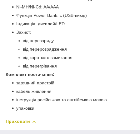
Ni-MH/Ni-Cd: AA/AAA
Функція Power Bank: є (USB-вихід)
Індикація: дисплей/LED
Захист:
від перезаряду
від перерозрядження
від короткого замикання
від перегрівання
Комплект постачання:
зарядний пристрій
кабель живлення
інструкція російською та англійською мовою
упаковки.
Приховати