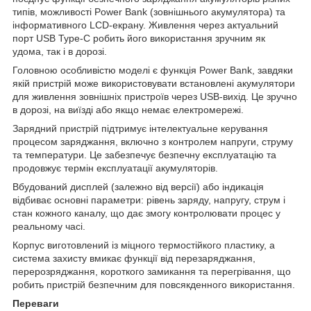
типів, можливості Power Bank (зовнішнього акумулятора) та
інформативного LCD-екрану. Живлення через актуальний
порт USB Type-C робить його використання зручним як
удома, так і в дорозі.
Головною особливістю моделі є функція Power Bank, завдяки
якій пристрій може використовувати встановлені акумулятори
для живлення зовнішніх пристроїв через USB-вихід. Це зручно
в дорозі, на виїзді або якщо немає електромережі.
Зарядний пристрій підтримує інтелектуальне керування
процесом заряджання, включно з контролем напруги, струму
та температури. Це забезпечує безпечну експлуатацію та
продовжує термін експлуатації акумуляторів.
Вбудований дисплей (залежно від версії) або індикація
відбиває основні параметри: рівень заряду, напругу, струм і
стан кожного каналу, що дає змогу контролювати процес у
реальному часі.
Корпус виготовлений із міцного термостійкого пластику, а
система захисту вмикає функції від перезаряджання,
перерозряджання, короткого замикання та перегрівання, що
робить пристрій безпечним для повсякденного використання.
Переваги