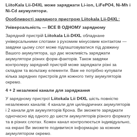
LiitoKala Lii-D4XL може заряджати Li-ion, LiFePO4, Ni-Mh і
Ni-Cd акумулятори.
Особливості зарядного пристрою Liitokala Lii-D4XL:
Універсальність — ВСЕ В ОДНОМУ зарядному
Зарядний пристрій
Liitokala Lii-D4XL
обладнане
універсальними слотами з рухомим мінусовим контактом —
завдяки цьому слот може підлаштовуватися під довжину
Вашого акумулятора, що дає можливість заряджати
акумулятори різних форм-факторів. Також завдяки
контролеру зарядний пристрій може заряджати різні за
складом та вольтажу елементи. Вам не потрібно купувати
кілька зарядних пристроїв для кожного типу акумуляторів
окремо.
4 + 2 незалежні канали для заряджання
У зарядному пристрої
Liitokala Lii D4XL
шість повністю
незалежних каналів: 4 канали для циліндричних акумуляторів
і 2 канали для акумуляторів Крона. Ви зможете заряджати
одночасно від одного до шести акумуляторів різного формату
та в різних слотах. Кожен канал контролюється індивідуально,
на екрані Ви зможете подивитися інформацію за кожним
акумулятором окремо.