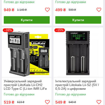
Готово до відправки
Готово до відправки
949
499
₴
₴
1 149 ₴
599 ₴
Купити
Купити
–16%
–15%
Універсальний зарядний
Інтелектуальний зарядний
пристрій LiitoKala Lii-CH2
пристрій Liitokala Lii-S2 (5V /
LCD Type-C (Li-ion IMR LiFe
0,5-2А) з цифровим
NiMH) на 2 акумулятори
дисплеєм
Готово до відправки
Готово до відправки
519
549
₴
₴
619 ₴
649 ₴