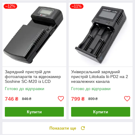
–12%
–11%
Зарядний пристрій для
Універсальний зарядний
фотоапаратів та відеокамер
пристрій Liitokala lii-PD2 на 2
Soshine SC-M20 із LCD
незалежних канала
дисплеєм
Готово до відправки
Готово до відправки
746
799
₴
₴
846 ₴
899 ₴
Купити
Купити
Показати ще