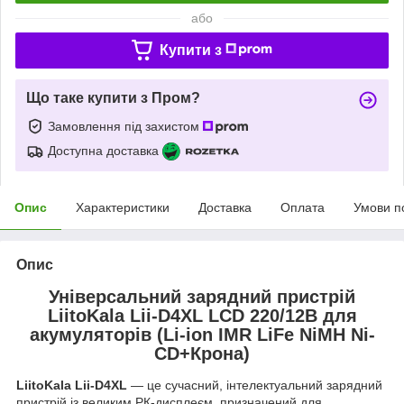
або
Купити з
Що таке купити з Пром?
Замовлення під захистом
Доступна доставка
Опис
Характеристики
Доставка
Оплата
Умови п
Опис
Універсальний зарядний пристрій
LiitoKala Lii-D4XL LCD 220/12B для
акумуляторів (Li-ion IMR LiFe NiMH Ni-
CD+Крона)
LiitoKala Lii-D4XL
— це сучасний, інтелектуальний зарядний
пристрій із великим РК-дисплеєм, призначений для