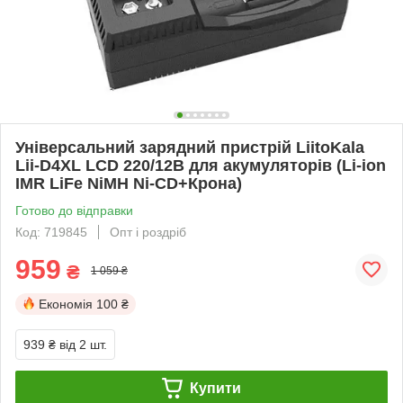
Універсальний зарядний пристрій LiitoKala
Lii-D4XL LCD 220/12B для акумуляторів (Li-ion
IMR LiFe NiMH Ni-CD+Крона)
Готово до відправки
Код: 719845
Опт і роздріб
959
₴
1 059 ₴
Економія
100 ₴
939 ₴
від 2 шт.
Купити