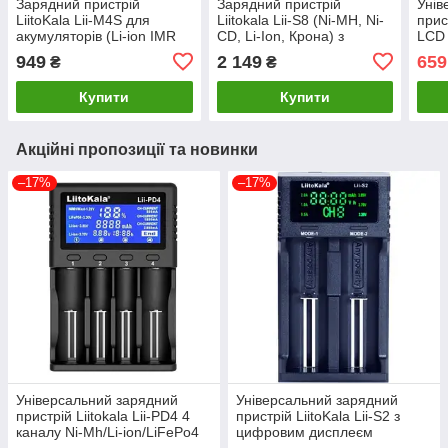
Зарядний пристрій
Зарядний пристрій
Унів
LiitoKala Lii-M4S для
Liitokala Lii-S8 (Ni-MH, Ni-
прис
акумуляторів (Li-ion IMR
CD, Li-Ion, Крона) з
LCD 
LiFe NiMH) + Rower bank +
блоком живлення і
LiFe
949
2 149
659
₴
₴
Type-C
автоадаптер
акум
Купити
Купити
Акційні пропозиції та новинки
–17%
–17%
Універсальний зарядний
Універсальний зарядний
пристрій Liitokala Lii-PD4 4
пристрій LiitoKala Lii-S2 з
каналу Ni-Mh/Li-ion/LiFePo4
цифровим дисплеєм
220V/12V LCD