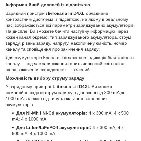
Інформаційний дисплей із підсвіткою
Зарядний пристрій
Литокала lii D4XL
обладнане
контрастним дисплеєм із підсвіткою, на якому в реальному
часі зображаються всі параметри заряджуваних акумуляторів.
На дисплеї Ви зможете бачити наступну інформацію через
кожен канал окремо: тип заряджуваного акумулятора, струм
заряду, рівень заряду, напругу, накопичену ємність, номер
каналу та сповіщення про закінчення заряду:
Для акумуляторів Крона є світлодіодна індикація біля кожного
каналу — під час заряджання горить червоний світлодіод;
після закінчення заряджання — зелений.
Можливість вибору струму заряду
У зарядному пристрої
Liitokala Lii D4XL
Ви можете
самостійно задати струм заряду в діапазоні від 300 mA до
1000 mA залежно від типу та кількості вставлених
акумуляторів:
Для Ni-Mh і Ni-Cd акумуляторів:
4 х 300 mA; 4 х 500
mA; 4 х 1000 mA.
Для Li-Ion/LiFePO4 акумуляторів:
4 х 300 mA; 4 х
500 mA; 4 х 1000 mA.