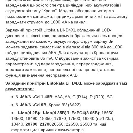
заряджання широкого спектра циліндричних акумуляторів і
акумуляторів типу "Крона". Модель обладнана чотирма
незалежними каналами, підтримує різні типи хімії та дає змогу
заряджати струмом до 1000 мА на канал.
Зарядний пристрій Liitokala Lii-D4XL обладнаний LCD-
дисплеєм із підсвіткою, на якому зображається весь процес
заряджання по кожному акумулятору. Струм заряду Ви
можете задавати самостійно в діапазоні від 300 mA до 1000
mA для циліндричних АКБ. Для акумуляторів Крона струм
заряду становить 85 mA. Є вбудований захист за чотирма
параметрами: від перезаряджання, перерозряджання,
короткого замикання, неправильної полярності, а також
функція визначення несправних АКБ.
Зарядний пристрій Liitokala Lii D4XL може заряджати такі
акумулятори:
Ni-Mh/Ni-Cd 1.48В
: AAA, AA, C (R14), D (R20), SC
Ni-Mh/Ni-Cd 9В
: Крона 9V (6А22)
Li-ion(4.2В)/
Li-ion(4.35В)
/LiFePO4(3
.65В
)
: 18650,
14500, 18490, 18350, 17670, 17500, 16340 (rcr123a),
10440,
20700
,
21700
26650, 22650, 26500 та інші
формати циліндричних акумуляторів.