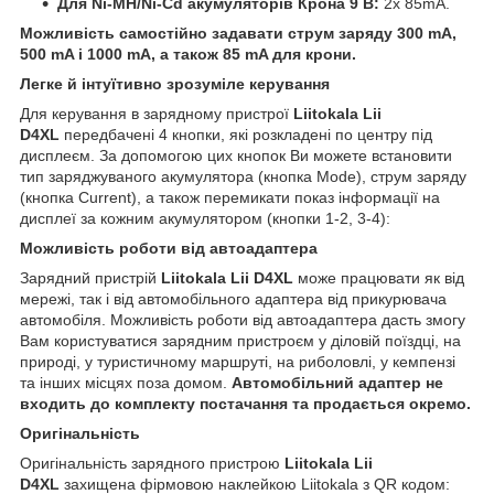
Для Ni-MH/Ni-Cd акумуляторів Крона 9 В:
2х 85mA.
Можливість самостійно задавати струм заряду 300 mA,
500 mA і 1000 mA, а також 85 mA для крони.
Легке й інтуїтивно зрозуміле керування
Для керування в зарядному пристрої
Liitokala Lii
D4XL
передбачені 4 кнопки, які розкладені по центру під
дисплеєм. За допомогою цих кнопок Ви можете встановити
тип заряджуваного акумулятора (кнопка Mode), струм заряду
(кнопка Current), а також перемикати показ інформації на
дисплеї за кожним акумулятором (кнопки 1-2, 3-4):
Можливість роботи від автоадаптера
Зарядний пристрій
Liitokala Lii D4XL
може працювати як від
мережі, так і від автомобільного адаптера від прикурювача
автомобіля. Можливість роботи від автоадаптера дасть змогу
Вам користуватися зарядним пристроєм у діловій поїздці, на
природі, у туристичному маршруті, на риболовлі, у кемпензі
та інших місцях поза домом.
Автомобільний адаптер не
входить до комплекту постачання та продається окремо.
Оригінальність
Оригінальність зарядного пристрою
Liitokala Lii
D4XL
захищена фірмовою наклейкою Liitokala з QR кодом: