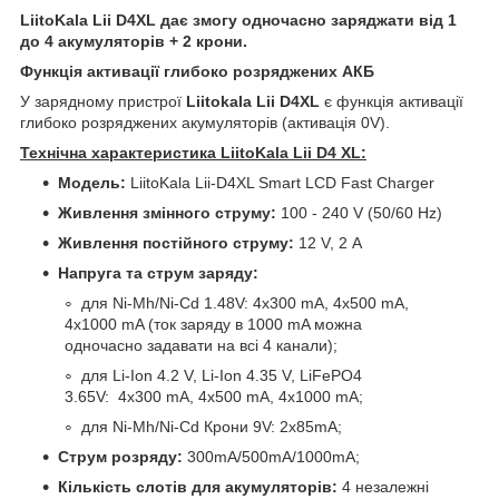
LiitoKala Lii D4XL дає змогу одночасно заряджати від 1
до 4 акумуляторів + 2 крони.
Функція активації глибоко розряджених АКБ
У зарядному пристрої
Liitokala Lii D4XL
є функція активації
глибоко розряджених акумуляторів (активація 0V).
Технічна характеристика LiitoKala Lii D4 XL:
Модель:
LiitoKala Lii-D4XL Smart LCD Fast Charger
Живлення змінного струму:
100 - 240 V (50/60 Hz)
Живлення постійного струму:
12 V, 2 А
Напруга та струм заряду:
для Ni-Mh/Ni-Cd 1.48V: 4х300 mA, 4х500 mA,
4х1000 mA (ток заряду в 1000 mA можна
одночасно задавати на всі 4 канали);
для Li-Ion 4.2 V, Li-Ion 4.35 V, LiFePO4
3.65V: 4х300 mA, 4х500 mA, 4х1000 mA;
для Ni-Mh/Ni-Cd Крони 9V: 2х85mA;
Струм розряду:
300mA/500mA/1000mA;
Кількість слотів для акумуляторів:
4 незалежні