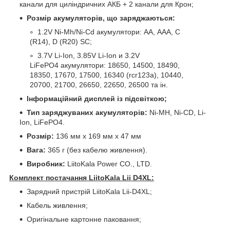
канали для циліндричних АКБ + 2 канали для Крон;
Розмір акумуляторів, що заряджаються:
1.2V Ni-Mh/Ni-Cd акумулятори: АА, ААА, С
(R14), D (R20) SC;
3.7V Li-Ion, 3.85V Li-Ion и 3.2V
LiFePO4 акумулятори: 18650, 14500, 18490,
18350, 17670, 17500, 16340 (rcr123a), 10440,
20700, 21700, 26650, 22650, 26500 та ін.
Інформаційний дисплей із підсвіткою;
Тип заряджуваних акумуляторів:
Ni-MH, Ni-CD, Li-
Ion, LiFePO4.
Розмір:
136 мм х 169 мм х 47 мм
Вага:
365 г (без кабелю живлення).
Виробник:
LiitoKala Power CO., LTD.
Комплект постачання LiitoKala Lii D4XL:
Зарядний пристрій LiitoKala Lii-D4XL;
Кабель живлення;
Оригінальне картонне паковання;