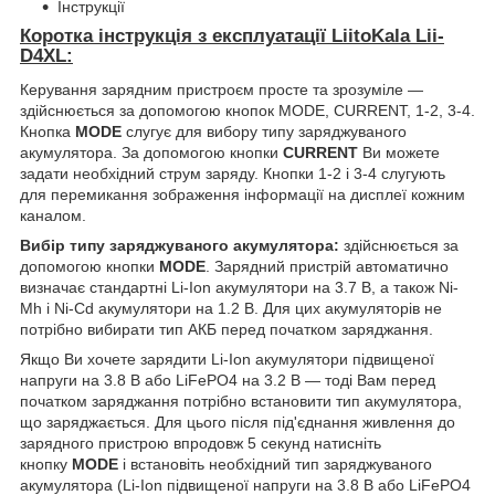
Інструкції
Коротка інструкція з експлуатації LiitoKala Lii-
D4XL:
Керування зарядним пристроєм просте та зрозуміле —
здійснюється за допомогою кнопок MODE, CURRENT, 1-2, 3-4.
Кнопка
MODE
слугує для вибору типу заряджуваного
акумулятора. За допомогою кнопки
CURRENT
Ви можете
задати необхідний струм заряду. Кнопки 1-2 і 3-4 слугують
для перемикання зображення інформації на дисплеї кожним
каналом.
Вибір типу заряджуваного акумулятора:
здійснюється за
допомогою кнопки
MODE
. Зарядний пристрій автоматично
визначає стандартні Li-Ion акумулятори на 3.7 В, а також Ni-
Mh і Ni-Cd акумулятори на 1.2 В. Для цих акумуляторів не
потрібно вибирати тип АКБ перед початком заряджання.
Якщо Ви хочете зарядити Li-Ion акумулятори підвищеної
напруги на 3.8 В або LiFePO4 на 3.2 В — тоді Вам перед
початком заряджання потрібно встановити тип акумулятора,
що заряджається. Для цього після під'єднання живлення до
зарядного пристрою впродовж 5 секунд натисніть
кнопку
MODE
і встановіть необхідний тип заряджуваного
акумулятора (Li-Ion підвищеної напруги на 3.8 В або LiFePO4