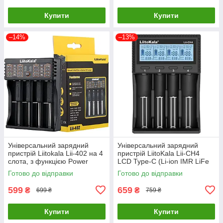
Купити
Купити
–14%
–13%
Універсальний зарядний
Універсальний зарядний
пристрій Liitokala Lii-402 на 4
пристрій LiitoKala Lii-CH4
слота, з функцією Power
LCD Type-C (Li-ion IMR LiFe
Bank
NiMH) на 4 акумулятори
Готово до відправки
Готово до відправки
599
659
₴
₴
699 ₴
759 ₴
Купити
Купити