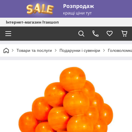
Інтернет-магазин Ітакшоп
Товари та послуги
Подарунки і сувеніри
Головоломка