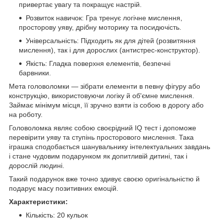
привертає увагу та покращує настрій.
Розвиток навичок: Гра тренує логічне мислення,
просторову уяву, дрібну моторику та посидючість.
Універсальність: Підходить як для дітей (розвитяння
мислення), так і для дорослих (антистрес-конструктор).
Якість: Гладка поверхня елементів, безпечні
барвники.
Мета головоломки — зібрати елементи в певну фігуру або
конструкцію, використовуючи логіку й об'ємне мислення.
Займає мінімум місця, її зручно взяти із собою в дорогу або
на роботу.
Головоломка являє собою своєрідний IQ тест і допоможе
перевірити уяву та ступінь просторового мислення. Така
іграшка сподобається шанувальнику інтелектуальних завдань
і стане чудовим подарунком як допитливій дитині, так і
дорослій людині.
Такий подарунок вже точно здивує своєю оригінальністю й
подарує масу позитивних емоцій.
Характеристики:
Кількість: 20 кульок