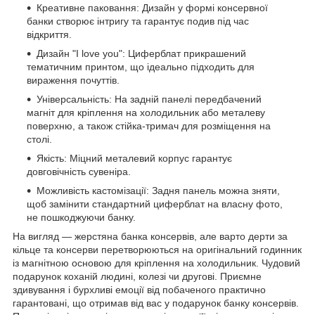
Креативне паковання: Дизайн у формі консервної
банки створює інтригу та гарантує подив під час
відкриття.
Дизайн "I love you": Циферблат прикрашений
тематичним принтом, що ідеально підходить для
вираження почуттів.
Універсальність: На задній панелі передбачений
магніт для кріплення на холодильник або металеву
поверхню, а також стійка-тримач для розміщення на
столі.
Якість: Міцний металевий корпус гарантує
довговічність сувеніра.
Можливість кастомізації: Задня панель можна зняти,
щоб замінити стандартний циферблат на власну фото,
не пошкоджуючи банку.
На вигляд — жерстяна банка консервів, але варто дерти за
кільце та консерви перетворюються на оригінальний годинник
із магнітною основою для кріплення на холодильник. Чудовий
подарунок коханій людині, колезі чи другові. Приємне
здивування і бурхливі емоції від побаченого практично
гарантовані, що отримав від вас у подарунок банку консервів.