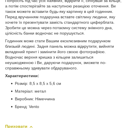
Попросіть під час усіх наявних, відкрити її, сіпнувши за кільце,
а потім спостерігайте за наступною реакцією оточення. Ви
також можете вставити будь-яку картинку в цей годинник.
Перед вручанням подарунка вставте світлину людини, яку
хочете їх презентувати замість стандартного циферблата.
Зробити це можна через потаємну систему знімного дна,
цілісність банки водночас не порушується.
Годинник може стати Вашим ексклюзивним подарунком
близькій людині. Задня панель можна відкрутити, вийняти
вкладений принт і замінити його своєю фотографією.
Водночас верхня кришка з кільцем залишиться
неушкодженою і Ви, даруючи подарунок, зможете по-
справжньому здивувати обдаруваного.
Характеристики:
Розмір: 8,5 х 8,5 х 5,6 см
Матеріал: метал
Виробник: Німеччина
Бренд: Vento
Приховати