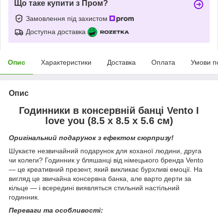
Що таке купити з Пром?
Замовлення під захистом
Доступна доставка
Опис
Характеристики
Доставка
Оплата
Умови п
Опис
Годинники в консервній банці Vento I
love you (8.5 х 8.5 х 5.6 см)
Оригінальний подарунок з ефектом сюрпризу!
Шукаєте незвичайний подарунок для коханої людини, друга
чи колеги? Годинник у бляшанці від німецького бренда Vento
— це креативний презент, який викликає бурхливі емоції. На
вигляд це звичайна консервна банка, але варто дерти за
кільце — і всередині виявляться стильний настільний
годинник.
Переваги та особливості: