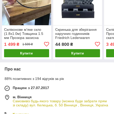
Силіконове м'яке скло
Скринька для зберігання
Силі
(1.8х1.0м) Товщина 1.5
наручних годинників
Проз
мм Прозора захисна
Friedrich Lederwaren
скат
скатертина для столу і
Dynasty для 20 годин
мебл
1 499
44 800
3 4
₴
₴
1 599 ₴
меблів Soft Glass
(37х27.5х16.5 см) Темно-
(3.8
синій
Купити
Купити
Про нас
88% позитивних з 194 відгуків за рік
Працює з 27.07.2017
м. Вінниця
Самовивіз будь-якого товару (можна буде забрати прям
зі складу) вул. Келецька, б. 50 Вінниця , Вінниця, Україна