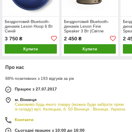
Бездротовий Bluetooth-
Бездротовий Bluetooth-
Безд
динамік Lexon Hoop 6 Вт
динамік Lexon Fine
дина
Синій
Speaker 3 Вт (Світле
Spea
золото)
3 750
2 450
2 4
₴
₴
Купити
Купити
Про нас
88% позитивних з 193 відгуків за рік
Працює з 27.07.2017
м. Вінниця
Самовивіз будь-якого товару (можна буде забрати прям
зі складу) вул. Келецька, б. 50 Вінниця , Вінниця, Україна
Контакти
Сьогодні працює з 10:00 до 16:00