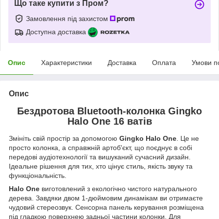
Що таке купити з Пром?
Замовлення під захистом
Доступна доставка
Опис
Характеристики
Доставка
Оплата
Умови п
Опис
Бездротова Bluetooth-колонка Gingko
Halo One 16 ватів
Змініть свій простір за допомогою
Gingko Halo One
. Це не
просто колонка, а справжній артоб'єкт, що поєднує в собі
передові аудіотехнології та вишуканий сучасний дизайн.
Ідеальне рішення для тих, хто цінує стиль, якість звуку та
функціональність.
Halo One
виготовлений з екологічно чистого натурального
дерева. Завдяки двом 1-дюймовим динамікам ви отримаєте
чудовий стереозвук. Сенсорна панель керування розміщена
під гладкою поверхнею задньої частини колонки. Для