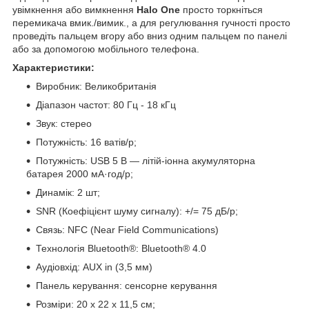
увімкнення або вимкнення
Halo One
просто торкніться
перемикача вмик./вимик., а для регулювання гучності просто
проведіть пальцем вгору або вниз одним пальцем по панелі
або за допомогою мобільного телефона.
Характеристики:
Виробник: Великобританія
Діапазон частот: 80 Гц - 18 кГц
Звук: стерео
Потужність: 16 ватів/p;
Потужність: USB 5 В — літій-іонна акумуляторна
батарея 2000 мА·год/p;
Динамік: 2 шт;
SNR (Коефіцієнт шуму сигналу): +/= 75 дБ/p;
Связь: NFC (Near Field Communications)
Технологія Bluetooth®: Bluetooth® 4.0
Аудіовхід: AUX in (3,5 мм)
Панель керування: сенсорне керування
Розміри: 20 х 22 х 11,5 см;