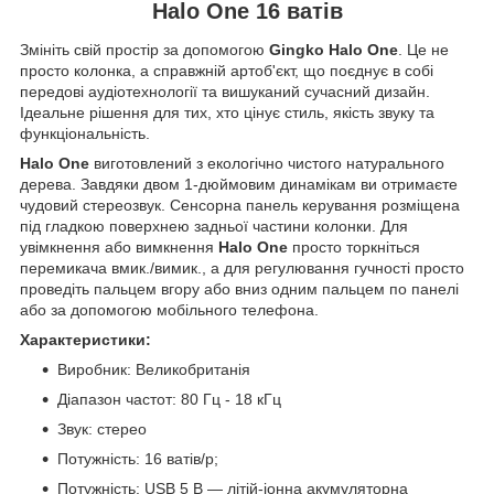
Halo One 16 ватів
Змініть свій простір за допомогою
Gingko Halo One
. Це не
просто колонка, а справжній артоб'єкт, що поєднує в собі
передові аудіотехнології та вишуканий сучасний дизайн.
Ідеальне рішення для тих, хто цінує стиль, якість звуку та
функціональність.
Halo One
виготовлений з екологічно чистого натурального
дерева. Завдяки двом 1-дюймовим динамікам ви отримаєте
чудовий стереозвук. Сенсорна панель керування розміщена
під гладкою поверхнею задньої частини колонки. Для
увімкнення або вимкнення
Halo One
просто торкніться
перемикача вмик./вимик., а для регулювання гучності просто
проведіть пальцем вгору або вниз одним пальцем по панелі
або за допомогою мобільного телефона.
Характеристики:
Виробник: Великобританія
Діапазон частот: 80 Гц - 18 кГц
Звук: стерео
Потужність: 16 ватів/p;
Потужність: USB 5 В — літій-іонна акумуляторна