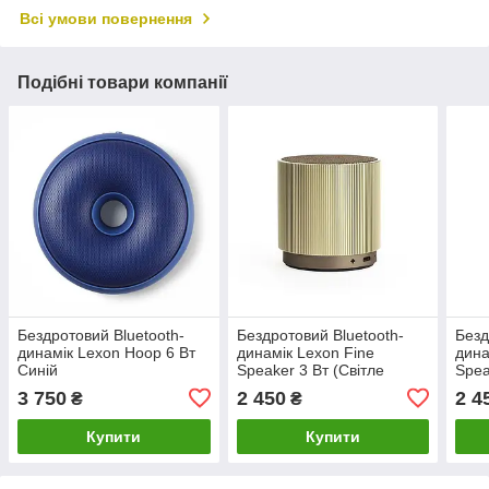
Всі умови повернення
Подібні товари компанії
Бездротовий Bluetooth-
Бездротовий Bluetooth-
Безд
динамік Lexon Hoop 6 Вт
динамік Lexon Fine
дина
Синій
Speaker 3 Вт (Світле
Spea
золото)
3 750
2 450
2 4
₴
₴
Купити
Купити