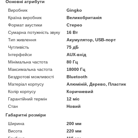
Основні атрибути
Виробник
Gingko
Країна виробник
Великобританія
Формат акустики
Стерео
Сумарна потужність звуку
16 Вт
Тип живлення
Акумулятор, USB-порт
Чутливість
75 дБ
Інтерфейси
AUX-вхід
Мінімальна частота
80 Гц
Максимальна частота
18000 Гц
Бездротові можливості
Bluetooth
Матеріал корпусу
Алюміній, Дерево, Пластик
Колір корпусу
Коричневий
Гарантійний термін
12 міс
Стан
Новий
Габаритні розміри
Ширина
200 мм
Висота
220 мм