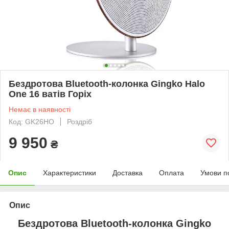
Бездротова Bluetooth-колонка Gingko Halo
One 16 ватів Горіх
Немає в наявності
Код: GK26HO
Роздріб
9 950
₴
Опис
Характеристики
Доставка
Оплата
Умови п
Опис
Бездротова Bluetooth-колонка Gingko