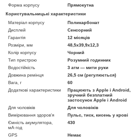
Форма корпусу
Прямокутна
Користувальницькі характеристики
Матеріал корпусу
Поликарбонат
Дисплей
Сенсорний
Гарантія
12 місяців
Розміри, мм
48,5х39,9х12,3
Колір корпусу
Чорний
Тип пристрою
Розумний годинник
Водостійкість
3 атм — мити руки
Довжина ремінця
26,5 см (регулюється)
Вага, г
60
Додаткові характеристики
Працюють з Apple і Android,
зручний безплатний
застосунок Apple і Android
Для чоловіків
Для чоловіків
Вимірювання здоров'я
Пульс, тиск, кисень у крові
Ємність акумулятора,
430
мА·год
GPS
Немає