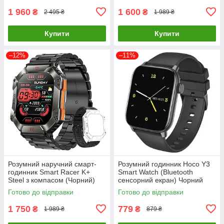
1 960
1 600
₴
₴
2 495 ₴
1 989 ₴
Купити
Купити
–12%
–11%
Розумний наручний смарт-
Розумний годинник Hoco Y3
годинник Smart Racer K+
Smart Watch (Bluetooth
Steel з компасом (Чорний)
сенсорний екран) Чорний
Готово до відправки
Готово до відправки
1 750
779
₴
₴
1 989 ₴
879 ₴