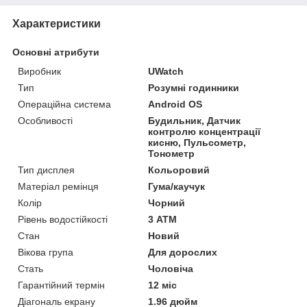
Характеристики
Основні атрибути
Виробник
UWatch
Тип
Розумні годинники
Операційна система
Android OS
Особливості
Будильник, Датчик
контролю концентрації
кисню, Пульсометр,
Тонометр
Тип дисплея
Кольоровий
Матеріал ремінця
Гума/каучук
Колір
Чорний
Рівень водостійкості
3 АТМ
Стан
Новий
Вікова група
Для дорослих
Стать
Чоловіча
Гарантійний термін
12 міс
Діагональ екрану
1.96 дюйм