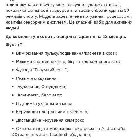
годиннику та застосунку можна зручно відстежувати сон,
показники активності та здоров'я, а також вибрати один із 30
режимів спорту. Модель забезпечена потужним процесором і
новітнім сенсорним дисплеєм. Це класний вибір для активних
людей.
До комплекту входить офіційна гарантія на 12 місяців.
Функції:
Вимірювання пульсу/подвивання/киснева в крові;
Режими спортивних ігор, бігу та тренажерного залу;
Функція "Розумний сон+";
Режим нагадування;
Будильник, Секундомір;
Альтиметр, барометр;
Підтримка української мови;
Керування програвачем телефона;
Дистанційне керування камерою;
Синхронізація з мобільним пристроєм на Android або
iOS за допомогою Bluetooth-з'єднання;