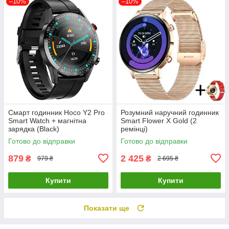
–10%
–10%
Смарт годинник Hoco Y2 Pro
Розумний наручний годинник
Smart Watch + магнітна
Smart Flower X Gold (2
зарядка (Black)
ремінці)
Готово до відправки
Готово до відправки
879
2 425
₴
₴
979 ₴
2 695 ₴
Купити
Купити
Показати ще