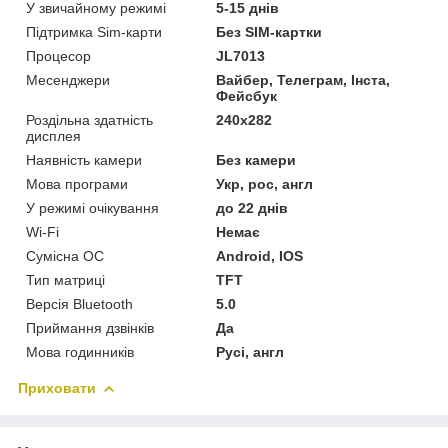
У звичайному режимі
5-15 днів
Підтримка Sim-карти
Без SIM-картки
Процесор
JL7013
Месенджери
Вайбер, Телеграм, Інста,
Фейсбук
Роздільна здатність
240х282
дисплея
Наявність камери
Без камери
Мова програми
Укр, рос, англ
У режимі очікування
до 22 днів
Wi-Fi
Немає
Сумісна ОС
Android, IOS
Тип матриці
TFT
Версія Bluetooth
5.0
Приймання дзвінків
Да
Мова годинників
Русі, англ
Приховати