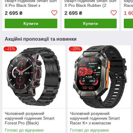
смарт-годинник Smart Surf
смарт-годинник Smart Surf
нару
X Pro Black Steel з
X Pro Black Rubber (2
Race
ліхтариком (2 ремінці)
ремінці) Чорний
(Чор
2 695
2 695
1 6
₴
₴
Купити
Купити
Акційні пропозиції та новинки
–21%
–20%
Чоловічий розумний
Чоловічий розумний
наручний годинник Smart
наручний годинник Smart
Forest Pro (Black)
Racer K+ з компасом
(Чорний)
Готово до відправки
Готово до відправки