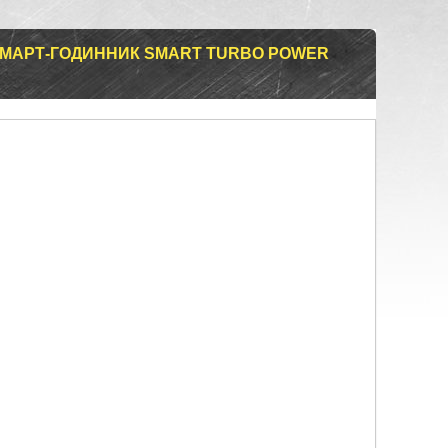
МАРТ-ГОДИННИК SMART TURBO POWER