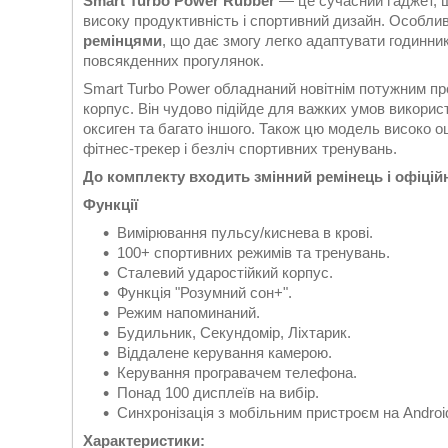
Smart Turbo Power Rubber
— це сучасний ґаджет, що
високу продуктивність і спортивний дизайн. Особлив
ремінцями
, що дає змогу легко адаптувати годинник
повсякденних прогулянок.
Smart Turbo Power обладнаний новітнім потужним пр
корпус. Він чудово підійде для важких умов викорис
оксиген та багато іншого. Також цю модель високо о
фітнес-трекер і безліч спортивних тренувань.
До комплекту входить змінний ремінець і офіційна
Функції
Вимірювання пульсу/киснева в крові.
100+ спортивних режимів та тренувань.
Сталевий ударостійкий корпус.
Функція "Розумний сон+".
Режим напоминаний.
Будильник, Секундомір, Ліхтарик.
Віддалене керування камерою.
Керування програвачем телефона.
Понад 100 дисплеїв на вибір.
Синхронізація з мобільним пристроєм на Android
Характеристики: