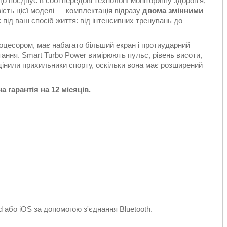
 поєднує в собі передові технології моніторингу здоров'я,
ість цієї моделі — комплектація відразу
двома змінними
 під ваш спосіб життя: від інтенсивних тренувань до
оцесором, має набагато більший екран і протиударний
тання. Smart Turbo Power вимірюють пульс, рівень висоти,
цінили прихильники спорту, оскільки вона має розширений
 гарантія на 12 місяців.
 або iOS за допомогою з'єднання Bluetooth.