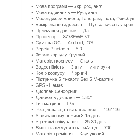
Мова програми — Укр, рос, англ
Мова годинників — Русі, англ
Месенджери Вайбер, Телеграм, Інста, Фейсбук
Вимірювання здоров'я — Пульс, кисень у крові
Приймання дзвінків — Да
Процесор — 8773EWE-VP
Сумісна ОС — Android, IOS
Версія Bluetooth — 5.0
Форма корпусу Круглий
Матеріал корпусу — Сталь
Водостійкість — 3 атм — мити руки
Колір корпусу — Чорний
Підтримка Sim-карти Без SIM-картки
GPS - Немає
Дисплей Сенсорний
Діагональ дисплея — 1.85"
Тип матриці — IPS
Роздільна здатність дисплея — 416*416
У звичайному режимі 8-15 днів
У режимі очікування — 25-30 днів
Ємність акумулятора, мА·год — 700
Матеріал ремінця — Каучуковий