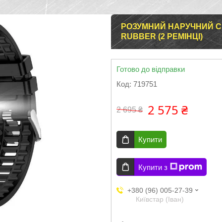
РОЗУМНИЙ НАРУЧНИЙ С
RUBBER (2 РЕМІНЦІ)
Готово до відправки
Код:
719751
2 575 ₴
2 695 ₴
Купити
Купити з
+380 (96) 005-27-39
Київстар (Іван)