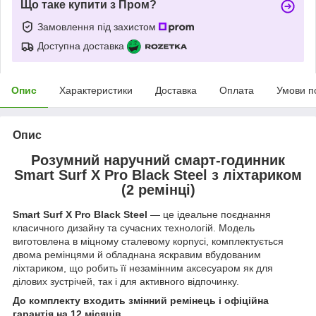
Що таке купити з Пром?
Замовлення під захистом
Доступна доставка
Опис
Характеристики
Доставка
Оплата
Умови п
Опис
Розумний наручний смарт-годинник
Smart Surf X Pro Black Steel з ліхтариком
(2 ремінці)
Smart Surf X Pro Black Steel
— це ідеальне поєднання
класичного дизайну та сучасних технологій. Модель
виготовлена в міцному сталевому корпусі, комплектується
двома ремінцями й обладнана яскравим вбудованим
ліхтариком, що робить її незамінним аксесуаром як для
ділових зустрічей, так і для активного відпочинку.
До комплекту входить змінний ремінець і офіційна
гарантія на 12 місяців.