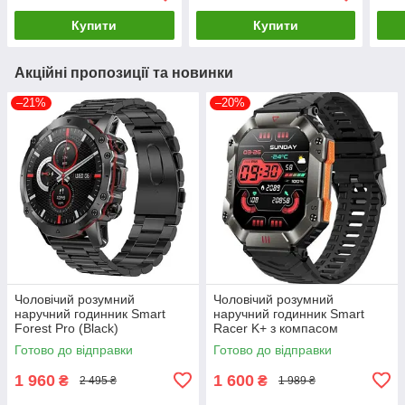
Купити
Купити
Акційні пропозиції та новинки
–21%
–20%
Чоловічий розумний
Чоловічий розумний
наручний годинник Smart
наручний годинник Smart
Forest Pro (Black)
Racer K+ з компасом
(Чорний)
Готово до відправки
Готово до відправки
1 960
1 600
₴
₴
2 495 ₴
1 989 ₴