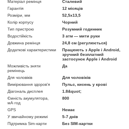
Матеріал ремінця
Сталевий
Гарантія
12 місяців
Розміри, мм
52,5x13,5
Колір корпусу
Чорний
Тип пристрою
Розумний годинник
Водостійкість
3 атм — мити руки
Довжина ремінця
24,8 см (регулюється)
Додаткові характеристики
Працюють з Apple і Android,
зручний безплатний
застосунок Apple і Android
Можливість зняти
Да
ремінець
Для чоловіків
Для чоловіків
Вимірювання здоров'я
Пульс, кисень у крові
Діагональ дисплея
1.8&quot;
Ємність акумулятора,
800
мА·год
GPS
Немає
У звичайному режимі
5-7 днів
Підтримка Sim-карти
Без SIM-картки