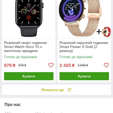
Розумний смарт годинник
Розумний наручний годинник
Smart Watch Hoco Y5 з
Smart Flower X Gold (2
магнітною зарядкою
ремінці)
(Чорний)
Готово до відправки
Готово до відправки
879
2 425
₴
₴
979 ₴
2 695 ₴
Купити
Купити
Показати ще
Про нас