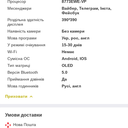
Процесор
8773EWE-VP
Месенджери
Вайбер, Телеграм, Інста,
Фейсбук
Роздільна здатність
390*390
дисплея
Наявність камери
Без камери
Мова програми
Укр, рос, англ
У режимі очікування
15-30 днів
Wi-Fi
Немає
Сумісна ОС
Android, IOS
Тип матриці
OLED
Версія Bluetooth
5.0
Приймання дзвінків
Да
Мова годинників
Русі, англ
Приховати
Умови доставки
Нова Пошта