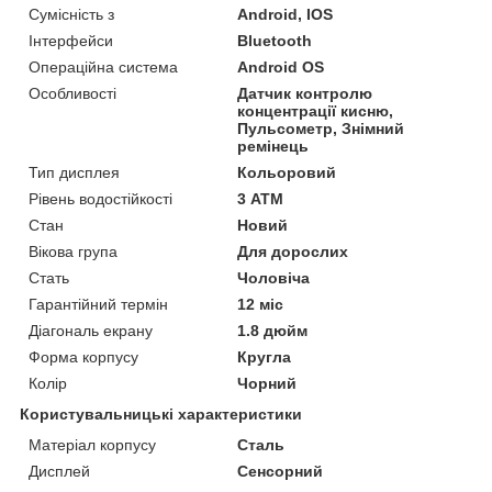
Сумісність з
Android, IOS
Інтерфейси
Bluetooth
Операційна система
Android OS
Особливості
Датчик контролю
концентрації кисню,
Пульсометр, Знімний
ремінець
Тип дисплея
Кольоровий
Рівень водостійкості
3 АТМ
Стан
Новий
Вікова група
Для дорослих
Стать
Чоловіча
Гарантійний термін
12 міс
Діагональ екрану
1.8 дюйм
Форма корпусу
Кругла
Колір
Чорний
Користувальницькі характеристики
Матеріал корпусу
Сталь
Дисплей
Сенсорний