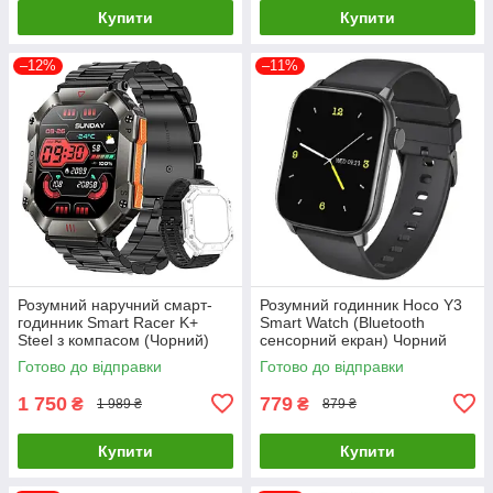
Купити
Купити
–12%
–11%
Розумний наручний смарт-
Розумний годинник Hoco Y3
годинник Smart Racer K+
Smart Watch (Bluetooth
Steel з компасом (Чорний)
сенсорний екран) Чорний
Готово до відправки
Готово до відправки
1 750
779
₴
₴
1 989 ₴
879 ₴
Купити
Купити