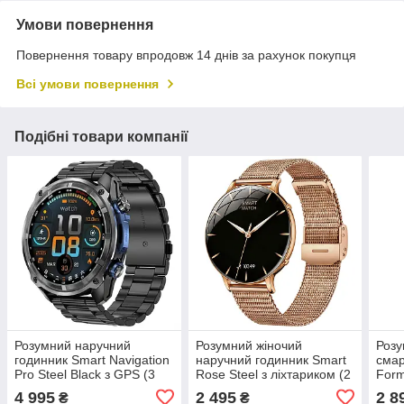
Умови повернення
Повернення товару впродовж 14 днів за рахунок покупця
Всі умови повернення
Подібні товари компанії
Розумний наручний
Розумний жіночий
Розу
годинник Smart Navigation
наручний годинник Smart
смар
Pro Steel Black з GPS (3
Rose Steel з ліхтариком (2
Form
ремінці)
ремінці)
ремі
4 995
2 495
2 8
₴
₴