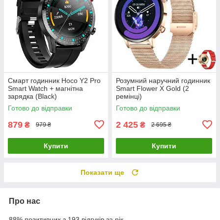
Смарт годинник Hoco Y2 Pro
Розумний наручний годинник
Smart Watch + магнітна
Smart Flower X Gold (2
зарядка (Black)
ремінці)
Готово до відправки
Готово до відправки
879
2 425
₴
₴
979 ₴
2 695 ₴
Купити
Купити
Показати ще
Про нас
88% позитивних з 193 відгуків за рік