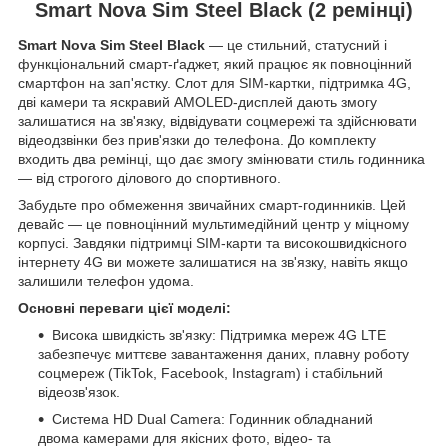
Smart Nova Sim Steel Black (2 ремінці)
Smart Nova Sim Steel Black
— це стильний, статусний і
функціональний смарт-ґаджет, який працює як повноцінний
смартфон на зап'ястку. Слот для SIM-картки, підтримка 4G,
дві камери та яскравий AMOLED-дисплей дають змогу
залишатися на зв'язку, відвідувати соцмережі та здійснювати
відеодзвінки без прив'язки до телефона. До комплекту
входить два ремінці, що дає змогу змінювати стиль годинника
— від строгого ділового до спортивного.
Забудьте про обмеження звичайних смарт-годинників. Цей
девайс — це повноцінний мультимедійний центр у міцному
корпусі. Завдяки підтримці SIM-карти та високошвидкісного
інтернету 4G ви можете залишатися на зв'язку, навіть якщо
залишили телефон удома.
Основні переваги цієї моделі:
Висока швидкість зв'язку: Підтримка мереж 4G LTE
забезпечує миттєве завантаження даних, плавну роботу
соцмереж (TikTok, Facebook, Instagram) і стабільний
відеозв'язок.
Система HD Dual Camera: Годинник обладнаний
двома камерами для якісних фото, відео- та