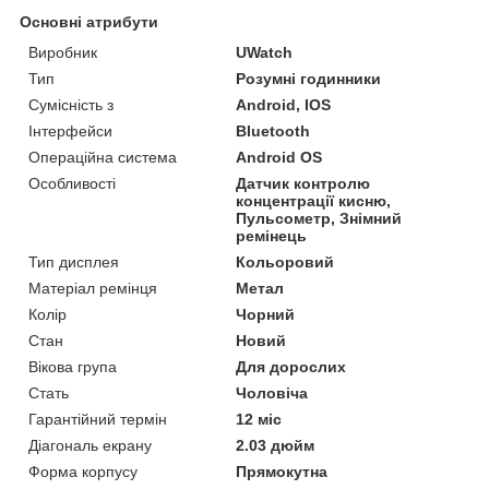
Основні атрибути
Виробник
UWatch
Тип
Розумні годинники
Сумісність з
Android, IOS
Інтерфейси
Bluetooth
Операційна система
Android OS
Особливості
Датчик контролю
концентрації кисню,
Пульсометр, Знімний
ремінець
Тип дисплея
Кольоровий
Матеріал ремінця
Метал
Колір
Чорний
Стан
Новий
Вікова група
Для дорослих
Стать
Чоловіча
Гарантійний термін
12 міс
Діагональ екрану
2.03 дюйм
Форма корпусу
Прямокутна