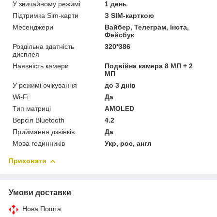
У звичайному режимі
1 день
Підтримка Sim-карти
З SIM-карткою
Месенджери
Вайбер, Телеграм, Інста,
Фейсбук
Роздільна здатність
320*386
дисплея
Наявність камери
Подвійна камера 8 МП + 2
МП
У режимі очікування
до 3 днів
Wi-Fi
Да
Тип матриці
AMOLED
Версія Bluetooth
4.2
Приймання дзвінків
Да
Мова годинників
Укр, рос, англ
Приховати
Умови доставки
Нова Пошта