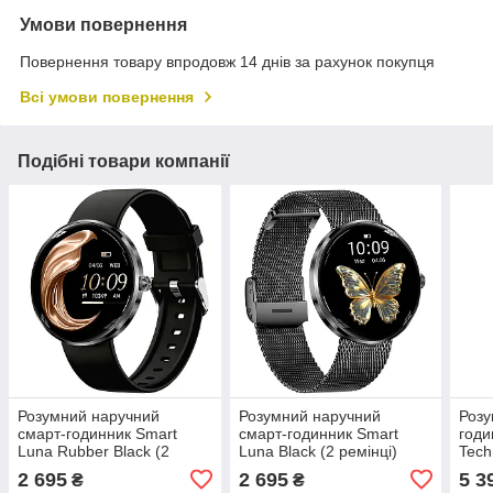
Умови повернення
Повернення товару впродовж 14 днів за рахунок покупця
Всі умови повернення
Подібні товари компанії
Розумний наручний
Розумний наручний
Розу
смарт-годинник Smart
смарт-годинник Smart
годи
Luna Rubber Black (2
Luna Black (2 ремінці)
Tech
ремінці)
з SI
2 695
2 695
5 3
₴
₴