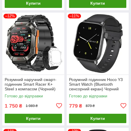
Купити
Купити
–12%
–11%
Розумний наручний смарт-
Розумний годинник Hoco Y3
годинник Smart Racer K+
Smart Watch (Bluetooth
Steel з компасом (Чорний)
сенсорний екран) Чорний
Готово до відправки
Готово до відправки
1 750
779
₴
₴
1 989 ₴
879 ₴
Купити
Купити