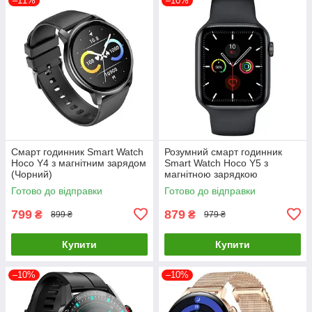
–11%
–10%
Смарт годинник Smart Watch
Розумний смарт годинник
Hoco Y4 з магнітним зарядом
Smart Watch Hoco Y5 з
(Чорний)
магнітною зарядкою
(Чорний)
Готово до відправки
Готово до відправки
799
879
₴
₴
899 ₴
979 ₴
Купити
Купити
–10%
–10%