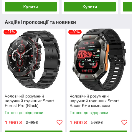
Купити
Купити
Акційні пропозиції та новинки
–21%
–20%
Чоловічий розумний
Чоловічий розумний
наручний годинник Smart
наручний годинник Smart
Forest Pro (Black)
Racer K+ з компасом
(Чорний)
Готово до відправки
Готово до відправки
1 960
1 600
₴
₴
2 495 ₴
1 989 ₴