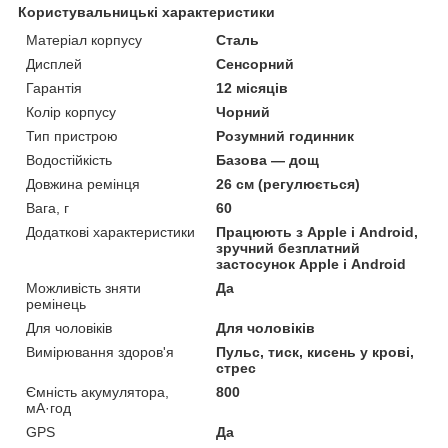
Користувальницькі характеристики
Матеріал корпусу
Сталь
Дисплей
Сенсорний
Гарантія
12 місяців
Колір корпусу
Чорний
Тип пристрою
Розумний годинник
Водостійкість
Базова — дощ
Довжина ремінця
26 см (регулюється)
Вага, г
60
Додаткові характеристики
Працюють з Apple і Android,
зручний безплатний
застосунок Apple і Android
Можливість зняти
Да
ремінець
Для чоловіків
Для чоловіків
Вимірювання здоров'я
Пульс, тиск, кисень у крові,
стрес
Ємність акумулятора,
800
мА·год
GPS
Да