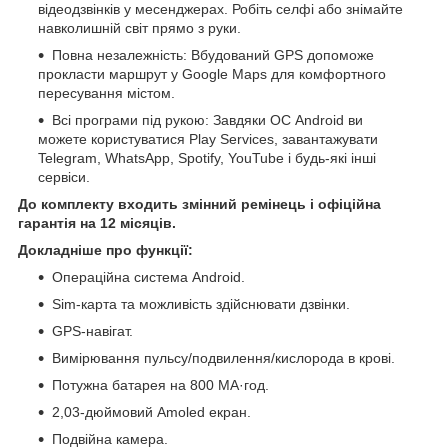
відеодзвінків у месенджерах. Робіть селфі або знімайте
навколишній світ прямо з руки.
Повна незалежність: Вбудований GPS допоможе
прокласти маршрут у Google Maps для комфортного
пересування містом.
Всі програми під рукою: Завдяки ОС Android ви
можете користуватися Play Services, завантажувати
Telegram, WhatsApp, Spotify, YouTube і будь-які інші
сервіси.
До комплекту входить змінний ремінець і офіційна
гарантія на 12 місяців.
Докладніше про функції:
Операційна система Android.
Sim-карта та можливість здійснювати дзвінки.
GPS-навігат.
Вимірювання пульсу/подвилення/кислорода в крові.
Потужна батарея на 800 МА·год.
2,03-дюймовий Amoled екран.
Подвійна камера.