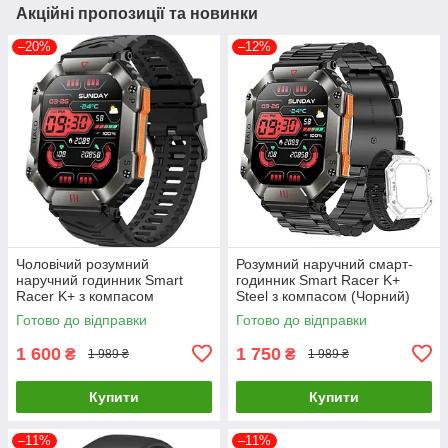
Акційні пропозиції та новинки
–20%
–12%
Чоловічий розумний
Розумний наручний смарт-
наручний годинник Smart
годинник Smart Racer K+
Racer K+ з компасом
Steel з компасом (Чорний)
(Чорний)
Готово до відправки
Готово до відправки
1 600
1 750
₴
₴
1 989 ₴
1 989 ₴
Купити
Купити
–11%
–11%