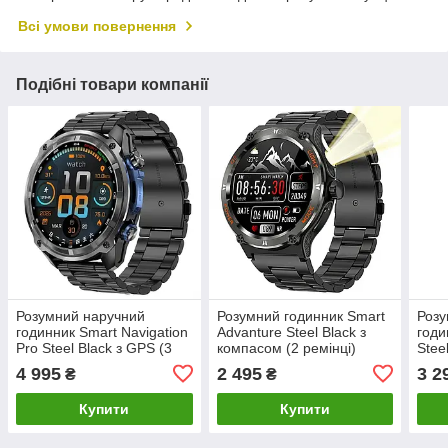
Всі умови повернення
Подібні товари компанії
Розумний наручний
Розумний годинник Smart
Розу
годинник Smart Navigation
Advanture Steel Black з
годи
Pro Steel Black з GPS (3
компасом (2 ремінці)
Stee
ремінці)
4 995
2 495
3 2
₴
₴
Купити
Купити