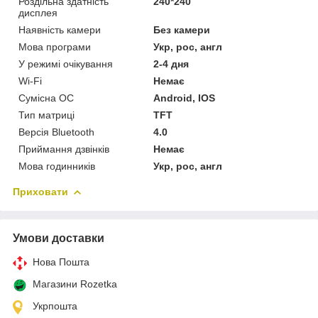
Роздільна здатність
240*240
дисплея
Наявність камери
Без камери
Мова програми
Укр, рос, англ
У режимі очікування
2-4 дня
Wi-Fi
Немає
Сумісна ОС
Android, IOS
Тип матриці
TFT
Версія Bluetooth
4.0
Приймання дзвінків
Немає
Мова годинників
Укр, рос, англ
Приховати
Умови доставки
Нова Пошта
Магазини Rozetka
Укрпошта