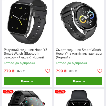
Розумний годинник Hoco Y3
Смарт годинник Smart Watch
Smart Watch (Bluetooth
Hoco Y4 з магнітним зарядом
сенсорний екран) Чорний
(Чорний)
Готово до відправки
Готово до відправки
779
799
₴
₴
879 ₴
899 ₴
Купити
Купити
–10%
–10%