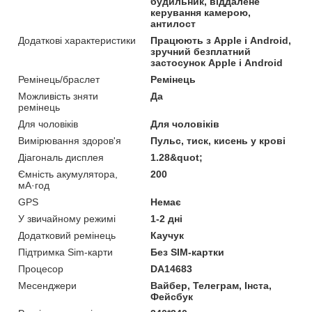
будильник, віддалене
керування камерою,
антилост
Додаткові характеристики
Працюють з Apple і Android,
зручний безплатний
застосунок Apple і Android
Ремінець/браслет
Ремінець
Можливість зняти
Да
ремінець
Для чоловіків
Для чоловіків
Вимірювання здоров'я
Пульс, тиск, кисень у крові
Діагональ дисплея
1.28&quot;
Ємність акумулятора,
200
мА·год
GPS
Немає
У звичайному режимі
1-2 дні
Додатковий ремінець
Каучук
Підтримка Sim-карти
Без SIM-картки
Процесор
DA14683
Месенджери
Вайбер, Телеграм, Інста,
Фейсбук