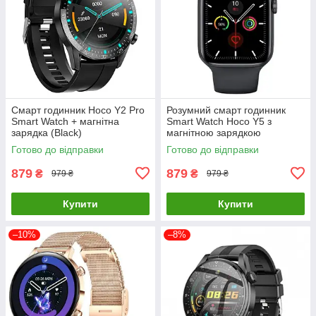
Смарт годинник Hoco Y2 Pro
Розумний смарт годинник
Smart Watch + магнітна
Smart Watch Hoco Y5 з
зарядка (Black)
магнітною зарядкою
(Чорний)
Готово до відправки
Готово до відправки
879
879
₴
₴
979 ₴
979 ₴
Купити
Купити
–10%
–8%