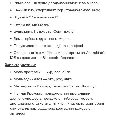
Вимірювання пульсу/подвивання/киснева в крові;
Режими бігу, спортивних ігор і тренажерного залу;
Функція "Розумний сон+";
Режим нагадування;
Будильник; Педометр, Секундомір;
Дистанційне керування камерою;
Повідомлення про всі події на телефоні;
Синхронізація з мобільним пристроєм на Android або
iOS за допомогою Bluetooth-з'єднання.
Характеристики:
Мова програми — Укр, рос, англ
Мова годинників — Укр, рос, англ
Месенджери Вайбер, Телеграм, Інста, Фейсбук
Функції Крокомір, повідомлення про вхідний
дзвіночок/пошесть повідомлення/з соць. мереж,
дистанційна статистика, лічильник калорій, моніторинг
сну, будильник, віддалене керування камерою,
антилост