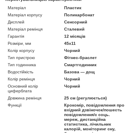
Матеріал
Пластик
Матеріал корпусу
Поликарбонат
Дисплей
Сенсорний
Матеріал ремінця
Сталевий
Гарантія
12 місяців
Розміри, мм
45х11
Колір корпусу
Чорний
Тип пристрою
Фітнес-браслет
Тип годинника
Смартгодинник
Водостійкість
Базова — дощ
Колір ремінця
Чорний
Основний колір
Чорний
циферблата
Довжина ремінця
25 см (регулюється)
Функції
Крокомір, повідомлення про
вхідний дзвіночок/пошесть
повідомлення/с соць.
мереж, дистанційна
статистика, лічильник
калорій, моніторинг сну,