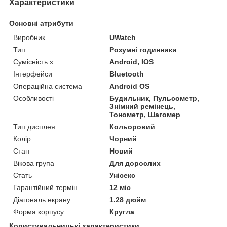
Характеристики
Основні атрибути
Виробник
UWatch
Тип
Розумні годинники
Сумісність з
Android, IOS
Інтерфейси
Bluetooth
Операційна система
Android OS
Особливості
Будильник, Пульсометр,
Знімний ремінець,
Тонометр, Шагомер
Тип дисплея
Кольоровий
Колір
Чорний
Стан
Новий
Вікова група
Для дорослих
Стать
Унісекс
Гарантійний термін
12 міс
Діагональ екрану
1.28 дюйм
Форма корпусу
Кругла
Користувальницькі характеристики