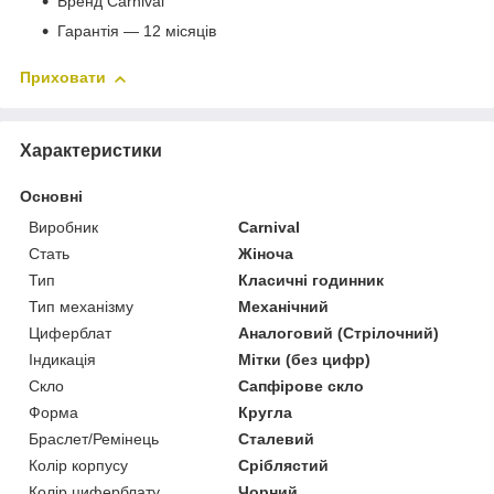
Бренд Carnival
Гарантія — 12 місяців
Приховати
Характеристики
Основні
Виробник
Carnival
Стать
Жіноча
Тип
Класичні годинник
Тип механізму
Механічний
Циферблат
Аналоговий (Стрілочний)
Індикація
Мітки (без цифр)
Скло
Сапфірове скло
Форма
Кругла
Браслет/Ремінець
Сталевий
Колір корпусу
Сріблястий
Колір циферблату
Чорний