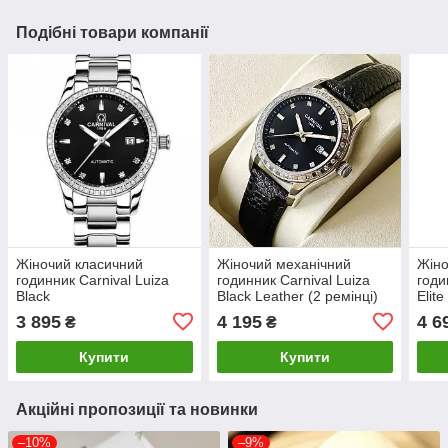
Подібні товари компанії
Жіночий класичний
Жіночий механічний
Жіно
годинник Carnival Luiza
годинник Carnival Luiza
годи
Black
Black Leather (2 ремінці)
Elite
ремі
3 895
4 195
4 6
₴
₴
Купити
Купити
Акційні пропозиції та новинки
–10%
–9%