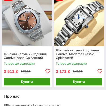
Жіночий наручний годинник
Жіночий наручний годинник
Carnival Madame Classic
Carnival Anna Сріблястий
Сріблястий
Готово до відправки
Готово до відправки
3 511
3 171
₴
₴
3 895 ₴
3 495 ₴
Купити
Купити
Про нас
88% позитивних з 193 відгуків за рік