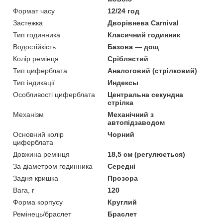
Формат часу
12/24 год
Застежка
Дворівнева Carnival
Тип годинника
Класичний годинник
Водостійкість
Базова — дощ
Колір ремінця
Сріблястий
Тип циферблата
Аналоговий (стрілковий)
Тип індикації
Индексы
Особливості циферблата
Центральна секундна
стрілка
Механізм
Механічний з
автопідзаводом
Основний колір
Чорний
циферблата
Довжина ремінця
18,5 см (регулюється)
За діаметром годинника
Середні
Задня кришка
Прозора
Вага, г
120
Форма корпусу
Круглий
Ремінець/браслет
Браслет