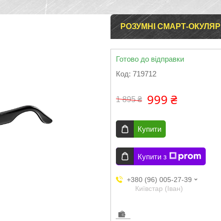
РОЗУМНІ СМАРТ-ОКУЛЯРИ
Готово до відправки
Код:
719712
999 ₴
1 895 ₴
Купити
Купити з
+380 (96) 005-27-39
Київстар (Іван)