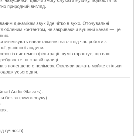
кі навушники, даючи змогу слухати музику, подкасти та
тно природний вигляд.
аним динамікам звук йде чітко в вухо. Оточувальні
 улюбленим контентом, не закриваючи вушний канал — це
чки».
и мінімізують навантаження на очі під час роботи з
ої, успішної людини.
фон із системою фільтрації шумів гарантує, що ваш
еребуваєте на жвавій вулиці.
а з полегшеного полімеру. Окуляри важать майже стільки
родовж усього дня.
mart Audio Glasses).
ня без затримок звуку).
.
ках.
д гучності).