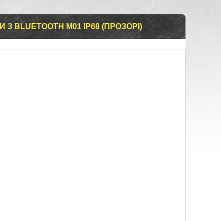
 З BLUETOOTH M01 IP68 (ПРОЗОРІ)