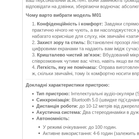
ваш персональний асистент. Вони замінюють громізд
відповідати на дзвінки, зберігаючи водночас абсолю
Чому варто вибрати модель M01
Конфіденційність і комфорт:
Завдяки спрямов
практично нічого не чують, а ви насолоджуєтеся
набагато корисніше для слуху, ніж звичайні «зати
Захист зору та стиль:
Встановлені прозорі лінз
цифровими екранами та надають вам імідж сучасн
Кришталево чистий зв'язок:
Вбудований мікро
співрозмовник чутиме вас чітко, навіть якщо ви п
Легкість, яку не помічаєш:
Оправа виготовлен
ж, скільки звичайні, тому їх комфортно носити вп
Докладні характеристики пристрою:
Тип пристрою:
Інтелектуальні аудіо-окуляри (S
Синхронізація:
Bluetooth 5.0 (швидке під'єднан
Дистанція роботи:
до 10-12 метрів від джерела
Акустична система:
Два стереодинаміки в дуж
Автономність:
У режимі очікування: до 100 годин.
Активне використання: 4-6 годин (залежить ві