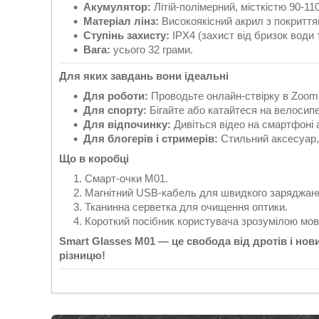
Акумулятор:
Літій-полімерний, місткістю 90-11
Матеріал лінз:
Високоякісний акрил з покриття
Ступінь захисту:
IPX4 (захист від бризок води т
Вага:
усього 32 грами.
Для яких завдань вони ідеальні
Для роботи:
Проводьте онлайн-ствірку в Zoom 
Для спорту:
Бігайте або катайтеся на велосип
Для відпочинку:
Дивіться відео на смартфоні 
Для блогерів і стримерів:
Стильний аксесуар, 
Що в коробці
Смарт-очки M01.
Магнітний USB-кабель для швидкого заряджан
Тканинна серветка для очищення оптики.
Короткий посібник користувача зрозумілою мо
Smart Glasses M01 — це свобода від дротів і нови
різницю!