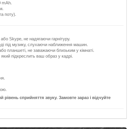
0 mAh.
м.
а поту).
або Skype, не надягаючи гарнітуру.
еді під музику, слухаючи наближення машин.
або планшеті, не заважаючи близьким у кімнаті.
який підкреслить ваш образ у кадрі.
ня.
вою.
й рівень сприйняття звуку. Замовте зараз і відчуйте