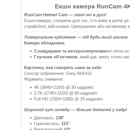
Екшн камера RunCam 4K 
RunCam Helmet Cam — твої очі в русі!
Екшн-камера, створена для тих, хто живе в ритмі дії
страйкболі, військових тренуваннях або активному в
Універсальне кріплення — під будь-який шолом
Камера обладнана:
Слайдерами та велкролипучками
які легко в
Гнучким об'єктивом
, який дає змогу точно нас
Картинка, яка говорить сама за себе
Сенсор зображення:
Sony IMX415
Формати знімання:
4K (3840×2160) @ 30 кадров/с
2.7K (2740×1520) @ 60 кадров/с
Full HD (1920×1080) @ 25 кадров/с
Широкий кут огляду — більше деталей у кадрі
Діагональ:
138°
Горизонталь:
115°
Вертикальний:
63°