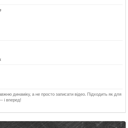
т
к
вжню динаміку, а не просто записати відео. Підходить як для
— і вперед!