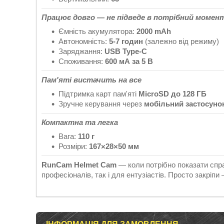
Працює довго — не підведе в потрібний момен
Ємність акумулятора:
2000 mAh
Автономність:
5-7 годин
(залежно від режиму)
Заряджання:
USB Type-C
Споживання:
600 мА за 5 В
Пам'яті вистачить на все
Підтримка карт пам'яті
MicroSD до 128 ГБ
Зручне керування через
мобільний застосуно
Компактна та легка
Вага:
110 г
Розміри:
167×28×50 мм
RunCam Helmet Cam
— коли потрібно показати спра
професіоналів, так і для ентузіастів. Просто закріпи 