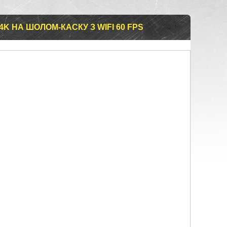
K НА ШОЛОМ-КАСКУ З WIFI 60 FPS