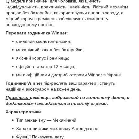
Ці моделі призначені для чоловіків, які цінують
індивідуальність, практичність і надійність. Якісний механізм
працює без батарейок, використовуючи енергію заводу, а
міцний корпус і ремінець забезпечують комфорт у
повсякденному носінні.
Переваги годинника Winner:
стильний скелетон-дизайн;
механічний завод без батарейки;
якісний корпус і ремінець;
офіційна гарантія 12 місяців;
ми є офіційними дистриб'юторами Winner в Україні.
Годинник Winner
підкреслять ваш характер і стануть
надійним аксесуаром на кожен день.
Примітка:
ремінець, зображений на головному фото, є
додатковим і вкладається в посилку окремо.
Характеристики:
Тип механізму — Механічний
Характеристики механізму Автопідзавод
Функції Показують дату