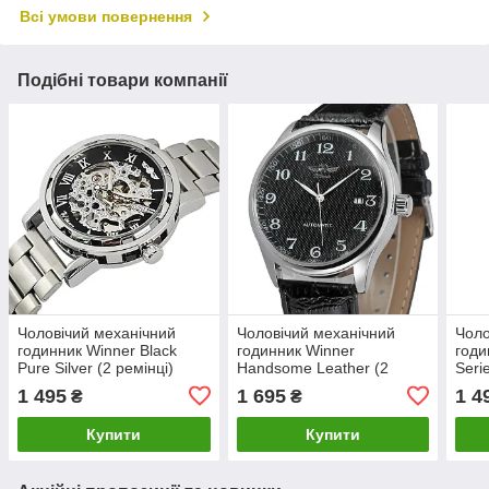
Всі умови повернення
Подібні товари компанії
Чоловічий механічний
Чоловічий механічний
Чоло
годинник Winner Black
годинник Winner
годи
Pure Silver (2 ремінці)
Handsome Leather (2
Seri
ремінці)
1 495
1 695
1 4
₴
₴
Купити
Купити