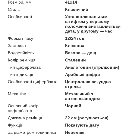
Розміри, мм
41х14
Стиль
Класичний
Особливості
Установлювальним
штифтом у першому
положенні виставляється
дата, у другому — час
Формат часу
12/24 год
Застежка
Кліпсова
Водостійкість
Базова — дощ
Колір ремінця
Сталевий
Тип циферблата
Аналоговий (стрілковий)
Тип індикації
Арабські цифри
Особливості циферблата
Центральна секундна
стрілка
Механізм
Механічний з
автопідзаводом
Основний колір
Чорний
циферблата
Довжина ремінця
22 см (регулюється)
Функції
Показують дату
За діаметром годинника
Невеликі