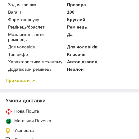
Задня кришка
Прозора
Вага, г
100
Форма корпусу
Круглий
Ремінець/браслет
Ремінець
Можливість зняти
Да
ремінець
Для чоловіків
Для чоловіків
Тип цифр
Класичні
Характеристики механізму
Автопідзавод
Додатковий ремінець
Нейлон
Приховати
Умови доставки
Нова Пошта
Магазини Rozetka
Укрпошта