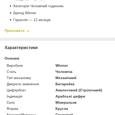
Категорія Чоловічий годинник
Бренд Winner
Гарантія — 12 місяців
Приховати
Характеристики
Основні
Виробник
Winner
Стать
Чоловіча
Тип механізму
Механічний
Джерело живлення
Батарейка
Циферблат
Аналоговий (Стрілочний)
Індикація
Арабські цифри
Скло
Мінеральне
Форма
Кругла
Браслет/Ремінець
Сталевий