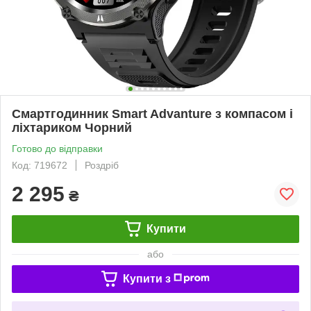
Смартгодинник Smart Advanture з компасом і
ліхтариком Чорний
Готово до відправки
Код: 719672
Роздріб
2 295
₴
Купити
або
Купити з