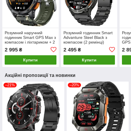
Розумний наручний
Розумний годинник Smart
Розу
годинник Smart GPS Max з
Advanture Steel Black з
годи
компасом і ліхтариком + 2
компасом (2 ремінці)
GPS 
ремінці (Камуфляж)
ремі
2 995
2 495
2 8
₴
₴
Купити
Купити
Акційні пропозиції та новинки
–21%
–20%