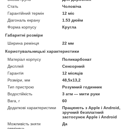
Стать
Чоловіча
Гарантійний термін
12 міс
Діагональ екрану
1.53 дюйм
Форма корпусу
Кругла
Габаритні розміри
Ширина ремінця
22 мм
Користувальницькі характеристики
Матеріал корпусу
Поликарбонат
Дисплей
Сенсорний
Гарантія
12 місяців
Розміри, мм
48,5х13,2
Тип пристрою
Розумний годинник
Водостійкість
3 атм — мити руки
Вага, г
60
Додаткові характеристики
Працюють з Apple і Android,
зручний безплатний
застосунок Apple і Android
Можливість зняти
Да
ремінець