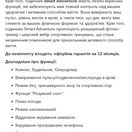
Крім того, годинник
Smart Advanture
мають безліч корисних
функцій, які забезпечують вам повний контроль над вашим
здоров'ям і активним способом життя. Вони вимірюють ваш
пульс, рівень кисню в крові, а також тиск, що дає змогу вам
стежити за вашою фізичною формою та здоров'ям. Крім того,
годинник Smart Advanture пропонують розширений фітнес-
трекер і широкий вибір спортивних тренувань, що стане
незамінним помічником для прихильників активного способу
життя.
До комплекту входить офіційна гарантія на 12 місяців.
Докладніше про функції:
Компас, Будильник, Секундомір.
Вимірювання пульсу/подвилення/кислорода в крові.
Режим бігу, тренажерного залу та спортивних ігор.
Функція "Розумний сон+".
Показ погоди.
Режим напоминаний.
Віддалене керування камерою.
Керування програвачем телефона.