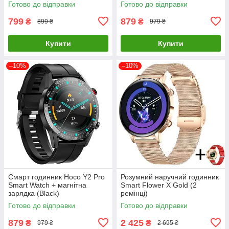
Готово до відправки
Готово до відправки
799
879
₴
₴
899 ₴
979 ₴
Купити
Купити
–10%
–10%
Смарт годинник Hoco Y2 Pro
Розумний наручний годинник
Smart Watch + магнітна
Smart Flower X Gold (2
зарядка (Black)
ремінці)
Готово до відправки
Готово до відправки
879
2 425
₴
₴
979 ₴
2 695 ₴