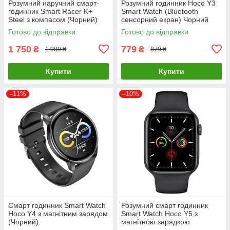
Розумний наручний смарт-
Розумний годинник Hoco Y3
годинник Smart Racer K+
Smart Watch (Bluetooth
Steel з компасом (Чорний)
сенсорний екран) Чорний
Готово до відправки
Готово до відправки
1 750
779
₴
₴
1 989 ₴
879 ₴
Купити
Купити
–11%
–10%
Смарт годинник Smart Watch
Розумний смарт годинник
Hoco Y4 з магнітним зарядом
Smart Watch Hoco Y5 з
(Чорний)
магнітною зарядкою
(Чорний)