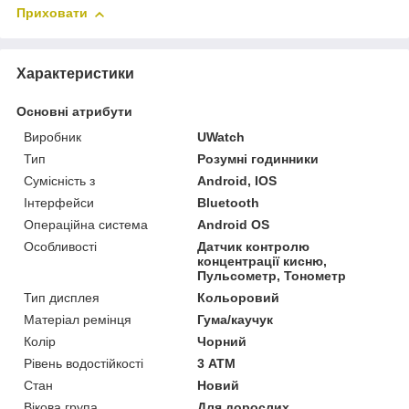
Приховати
Характеристики
Основні атрибути
Виробник
UWatch
Тип
Розумні годинники
Сумісність з
Android, IOS
Інтерфейси
Bluetooth
Операційна система
Android OS
Особливості
Датчик контролю
концентрації кисню,
Пульсометр, Тонометр
Тип дисплея
Кольоровий
Матеріал ремінця
Гума/каучук
Колір
Чорний
Рівень водостійкості
3 АТМ
Стан
Новий
Вікова група
Для дорослих