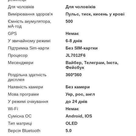
Для чоловіків
Для чоловіків
Вимірювання здоров'я
Пульс, тиск, кисень у крові
Ємність акумулятора,
500
мА·год
GPS
Немає
У звичайному режимі
6-8 днів
Підтримка Sim-карти
Без SIM-картки
Процесор
JL7012F6
Месенджери
Вайбер, Телеграм, Інста,
Фейсбук
Роздільна здатність
360*360
дисплея
Наявність камери
Без камери
Мова програми
Укр, рос, англ
У режимі очікування
до 24 днів
Wi-Fi
Немає
Сумісна ОС
Android, IOS
Тип матриці
OLED
Версія Bluetooth
5.0