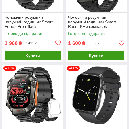
Чоловічий розумний
Чоловічий розумний
наручний годинник Smart
наручний годинник Smart
Forest Pro (Black)
Racer K+ з компасом
(Чорний)
Готово до відправки
Готово до відправки
1 960
1 600
₴
₴
2 495 ₴
1 989 ₴
Купити
Купити
–12%
–11%