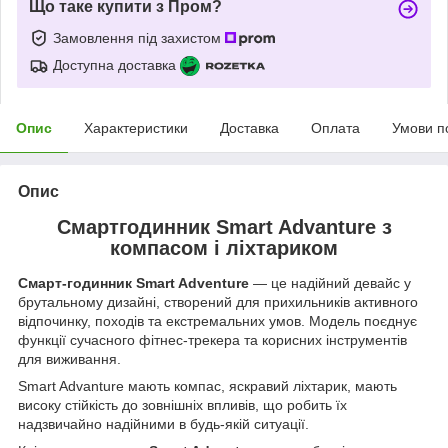
Що таке купити з Пром?
Замовлення під захистом
Доступна доставка
Опис
Характеристики
Доставка
Оплата
Умови п
Опис
Смартгодинник Smart Advanture з
компасом і ліхтариком
Смарт-годинник
Smart Adventure
— це надійний девайс у
брутальному дизайні, створений для прихильників активного
відпочинку, походів та екстремальних умов. Модель поєднує
функції сучасного фітнес-трекера та корисних інструментів
для виживання.
Smart Advanture мають компас, яскравий ліхтарик, мають
високу стійкість до зовнішніх впливів, що робить їх
надзвичайно надійними в будь-якій ситуації.