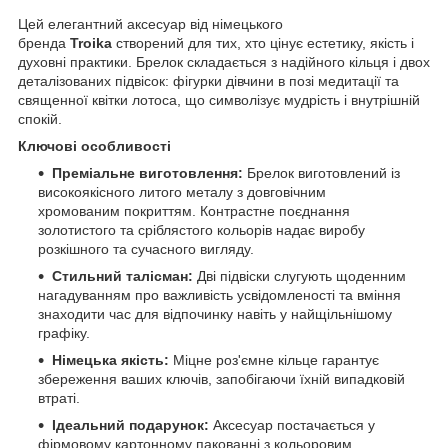
Цей елегантний аксесуар від німецького
бренда
Troika
створений для тих, хто цінує естетику, якість і
духовні практики. Брелок складається з надійного кільця і двох
деталізованих підвісок: фігурки дівчини в позі медитації та
священної квітки лотоса, що символізує мудрість і внутрішній
спокій.
Ключові особливості
Преміальне виготовлення:
Брелок виготовлений із
високоякісного литого металу з довговічним
хромованим покриттям. Контрастне поєднання
золотистого та сріблястого кольорів надає виробу
розкішного та сучасного вигляду.
Стильний талісман:
Дві підвіски слугують щоденним
нагадуванням про важливість усвідомленості та вміння
знаходити час для відпочинку навіть у найщільнішому
графіку.
Німецька якість:
Міцне роз'ємне кільце гарантує
збереження ваших ключів, запобігаючи їхній випадковій
втраті.
Ідеальний подарунок:
Аксесуар постачається у
фірмовому картонному пакованні з кольоровим