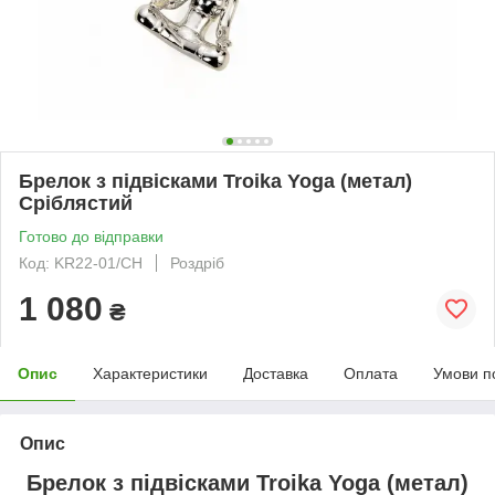
Брелок з підвісками Troika Yoga (метал)
Сріблястий
Готово до відправки
Код: KR22-01/CH
Роздріб
1 080
₴
Опис
Характеристики
Доставка
Оплата
Умови п
Опис
Брелок з підвісками Troika Yoga (метал)