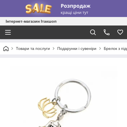
Інтернет-магазин Ітакшоп
Товари та послуги
Подарунки і сувеніри
Брелок з під