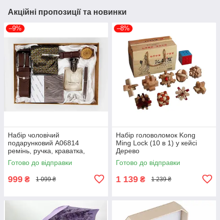
Акційні пропозиції та новинки
–9%
–8%
Набір чоловічий
Набір головоломок Kong
подарунковий A06814
Ming Lock (10 в 1) у кейсі
ремінь, ручка, краватка,
Дерево
годинник, парфуми, запонки
Готово до відправки
Готово до відправки
Коричневий
999
1 139
₴
₴
1 099 ₴
1 239 ₴