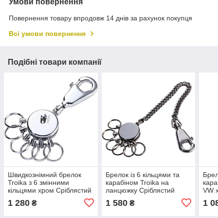
Умови повернення
Повернення товару впродовж 14 днів за рахунок покупця
Всі умови повернення
Подібні товари компанії
Швидкознімний брелок
Брелок із 6 кільцями та
Брел
Troika з 6 змінними
карабіном Troika на
кара
кільцями хром Сріблястий
ланцюжку Сріблястий
VW х
1 280
1 580
1 0
₴
₴