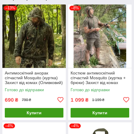
–13%
–8%
Антимоскітний анорак
Костюм антимоскітний
сітчастий Mosquito (куртка)
сітчастий Mosquito (куртка +
Захист від комах (Оливковий)
брюки) Захист від комах
(Олівковий)
Готово до відправки
Готово до відправки
690
1 099
₴
₴
790 ₴
1 199 ₴
Купити
Купити
–4%
–4%