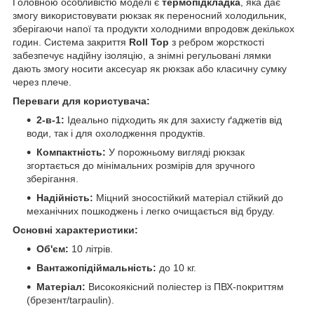
Головною особливістю моделі є
термопідкладка
, яка дає
змогу використовувати рюкзак як переносний холодильник,
зберігаючи напої та продукти холодними впродовж декількох
годин. Система закриття
Roll Top
з ребром жорсткості
забезпечує надійну ізоляцію, а знімні регульовані лямки
дають змогу носити аксесуар як рюкзак або класичну сумку
через плече.
Переваги для користувача:
2-в-1:
Ідеально підходить як для захисту ґаджетів від
води, так і для охолодження продуктів.
Компактність:
У порожньому вигляді рюкзак
згортається до мінімальних розмірів для зручного
зберігання.
Надійність:
Міцний зносостійкий матеріал стійкий до
механічних пошкоджень і легко очищається від бруду.
Основні характеристики:
Об'єм:
10 літрів.
Вантажопідіймальність:
до 10 кг.
Матеріал:
Високоякісний поліестер із ПВХ-покриттям
(брезент/tarpaulin).