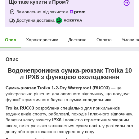
Що таке купити з Пром?
Замовлення під захистом
Доступна доставка
Опис
Характеристики
Доставка
Оплата
Умови п
Опис
Водонепроникна сумка-рюкзак Troika 10
л IPX6 з функцією охолодження
Сумка-рюкзак
Troika 1-2-Dry Waterproof (RUC03)
— це
універсальне рішення для активного відпочинку, що поєднує
функції герметичного баула та сумки-холодильника.
Troika RUC03
розроблена спеціально для прихильників
водних видів спорту, риболовлі, походів і пляжного відпочинку.
Завдяки класу захисту
IPX6
і повністю герметичним зварним
швом, вміст рюкзака залишається сухим навіть у разі сильного
дощу або короткочасного занурення у воду.