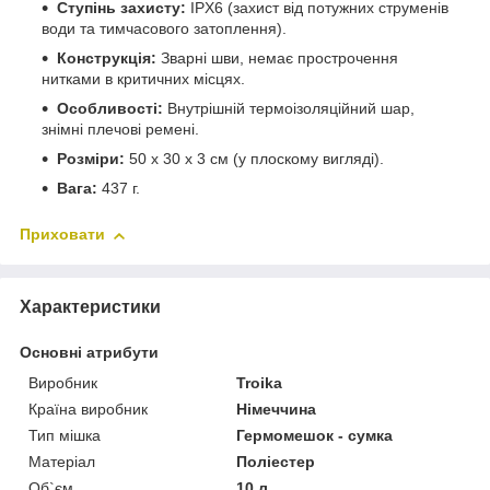
Ступінь захисту:
IPX6 (захист від потужних струменів
води та тимчасового затоплення).
Конструкція:
Зварні шви, немає прострочення
нитками в критичних місцях.
Особливості:
Внутрішній термоізоляційний шар,
знімні плечові ремені.
Розміри:
50 x 30 x 3 см (у плоскому вигляді).
Вага:
437 г.
Приховати
Характеристики
Основні атрибути
Виробник
Troika
Країна виробник
Німеччина
Тип мішка
Гермомешок - сумка
Матеріал
Поліестер
Об`єм
10 л