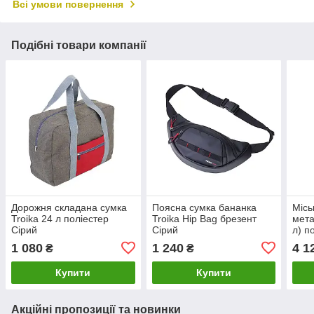
Всі умови повернення
Подібні товари компанії
Дорожня складана сумка
Поясна сумка бананка
Місь
Troika 24 л поліестер
Troika Hip Bag брезент
мета
Сірий
Сірий
л) п
1 080
1 240
4 1
₴
₴
Купити
Купити
Акційні пропозиції та новинки