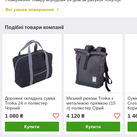
Всі умови повернення
Подібні товари компанії
Дорожня складана сумка
Міський рюкзак Troika з
Сумк
Troika 24 л поліестер
металевою пряжкою (15
Cros
Чорний
л) поліестер Сірий
Кор
1 080
4 120
1 4
₴
₴
Купити
Купити