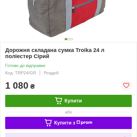
Дорожня складана сумка Troika 24 л
поліестер Сірий
Готово до відправки
Код: TRP24/GR
Роздріб
1 080
₴
Купити
або
Купити з