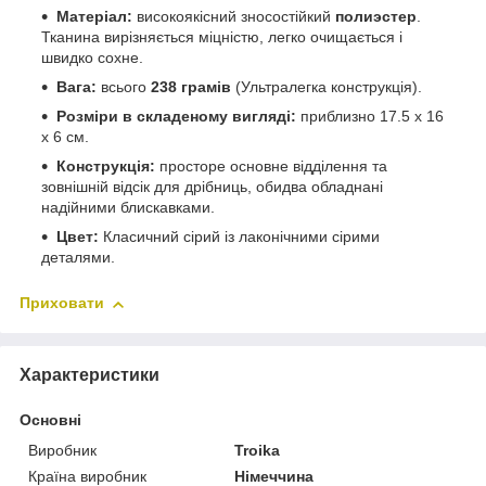
Матеріал:
високоякісний зносостійкий
полиэстер
.
Тканина вирізняється міцністю, легко очищається і
швидко сохне.
Вага:
всього
238 грамів
(Ультралегка конструкція).
Розміри в складеному вигляді:
приблизно 17.5 x 16
x 6 см.
Конструкція:
просторе основне відділення та
зовнішній відсік для дрібниць, обидва обладнані
надійними блискавками.
Цвет:
Класичний сірий із лаконічними сірими
деталями.
Приховати
Характеристики
Основні
Виробник
Troika
Країна виробник
Німеччина