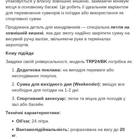
упаковується у власну зовнішню кишеню, займаючи мінімум
місця в основному багажі. Це робить її ідеальним варіантом
для перевезення сувенірів із поїздки або використання як
спортивної сумки.
Продумана деталь для мандрівників — спеціальна
петля на
зовнішній кишені
, яка дає змогу надійно закріпити сумку на
висувній ручці валізи, звільняючи руки в терміналах
аеропортів.
Кому підійде
Завдяки своїй універсальності, модель
TRP24/BK
потрібна як:
Додаткова поклажа:
на випадок переваги або
несподіваних покупок.
Сумка для вихідного дня (Weekender):
вміщує все
необхідне для поїздки на 1-2 дні.
Спортивний аксесуар:
легка та міцна для походів у
зал або басейн.
Технічні характеристики:
Об'єм:
24 літри.
Вантажопідіймальність:
розрахована на вагу до
20
кг
.