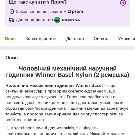
Що таке купити з Пром?
Замовлення під захистом
Доступна доставка
Опис
Характеристики
Доставка
Оплата
Умови п
Опис
Чоловічий механічний наручний
годинник
Winner Basel Nylon (2 ремешка)
Чоловічий механічний годинник Winner Basel
— це
стильний аксесуар із прозорим скелетон-дизайном, що
поєднує класику та сучасність. Головною особливістю є
наявність двох змінних ремінців, що дають змогу змінювати
образ (діловий/повсякденний). Надійний механізм забезпечує
точність, а прозора задня кришка дає змогу спостерігати за
роботою годинника.
Ці моделі призначені для чоловіків, які цінують
індивідуальність, практичність і надійність. Якісний механізм