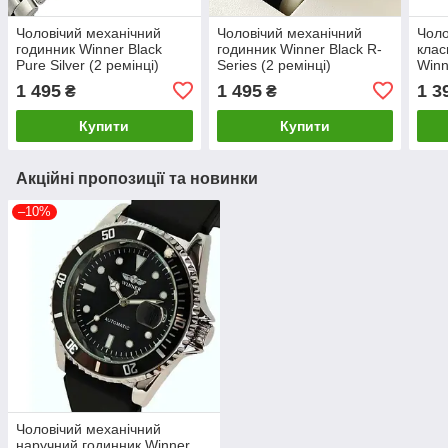
Чоловічий механічний
Чоловічий механічний
Чоло
годинник Winner Black
годинник Winner Black R-
клас
Pure Silver (2 ремінці)
Series (2 ремінці)
Winn
1 495
1 495
1 3
₴
₴
Купити
Купити
Акційні пропозиції та новинки
–10%
Чоловічий механічний
наручний годинник Winner