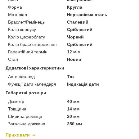
Форма
Кругла
Матеріал
Нержавіюча сталь
Браслет/Ремінець
Сталевий
Колір корпусу
Сріблястий
Колір циферблату
Чорний
Колір браслета/ремінця
Сріблястий
Гарантійний термін
12 міс
Стан
Новий
Додаткові характеристики
Автопідзавод
Так
Функції дати календаря
Індикація дати
Габаритні розміри
Діаметр
40 мм
Товщина
14 мм
Ширина ремінця
20 мм
Загальна довжина
250 мм
Приховати