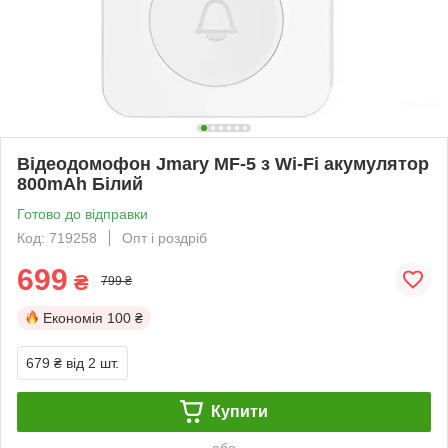
Відеодомофон Jmary MF-5 з Wi-Fi акумулятор
800mAh Білий
Готово до відправки
Код: 719258
Опт і роздріб
699
₴
799 ₴
Економія
100 ₴
679 ₴
від 2 шт.
Купити
або