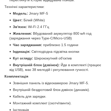
переглянути історію відвідувань пізніше.
Технічні характеристики:
Модель:
Jmary MF-5
Цвет:
Білий (White)
Зв'язок:
Wi-Fi 2.4 ГГц
Живлення:
Вбудований акумулятор 800 мА·год
(заряджання через Type-C/Micro-USB)
Час заряджання:
приблизно 1.5 години
Індикація:
Світлодіодна підсвітка кнопки
Кут огляду:
Ширококутний об'єктив
Внутрішній блок (дзвінок):
Йде в комплекті (працює
від USB), має 38 мелодій і регулювання гучності.
Комплектація
Зовнішня панель із відеокамерою Jmary MF-5.
Внутрішній бездротовий блок-дзвінок (динамік).
Кабель для зарядки.
Монтажний комплект (скотч/гвинти).
Інструкція