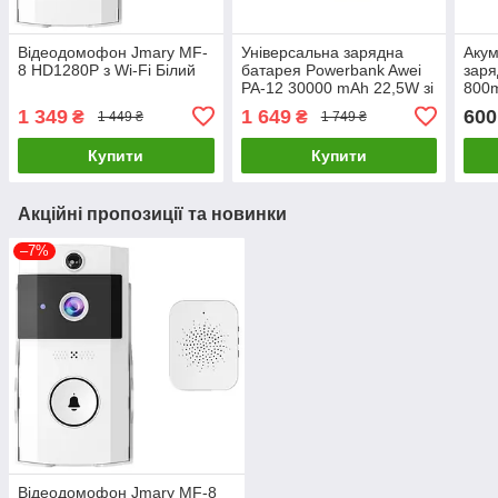
Відеодомофон Jmary MF-
Універсальна зарядна
Акум
8 HD1280P з Wi-Fi Білий
батарея Powerbank Awei
заря
PA-12 30000 mAh 22,5W зі
800m
швидким заряджанням
жовт
1 349
1 649
600
₴
₴
1 449 ₴
1 749 ₴
Чорний
Купити
Купити
Акційні пропозиції та новинки
–7%
Відеодомофон Jmary MF-8