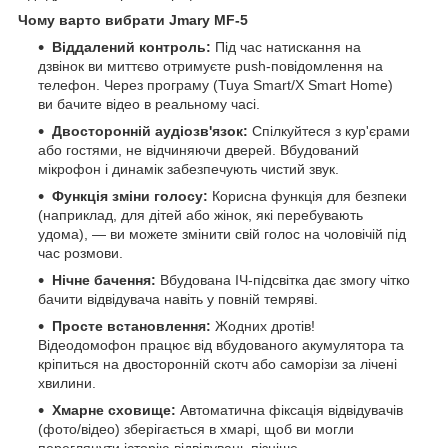
Чому варто вибрати Jmary MF-5
Віддалений контроль:
Під час натискання на
дзвінок ви миттєво отримуєте push-повідомлення на
телефон. Через програму (Tuya Smart/X Smart Home)
ви бачите відео в реальному часі.
Двосторонній аудіозв'язок:
Спілкуйтеся з кур'єрами
або гостями, не відчиняючи дверей. Вбудований
мікрофон і динамік забезпечують чистий звук.
Функція зміни голосу:
Корисна функція для безпеки
(наприклад, для дітей або жінок, які перебувають
удома), — ви можете змінити свій голос на чоловічій під
час розмови.
Нічне бачення:
Вбудована ІЧ-підсвітка дає змогу чітко
бачити відвідувача навіть у повній темряві.
Просте встановлення:
Жодних дротів!
Відеодомофон працює від вбудованого акумулятора та
кріпиться на двосторонній скотч або саморізи за лічені
хвилини.
Хмарне сховище:
Автоматична фіксація відвідувачів
(фото/відео) зберігається в хмарі, щоб ви могли