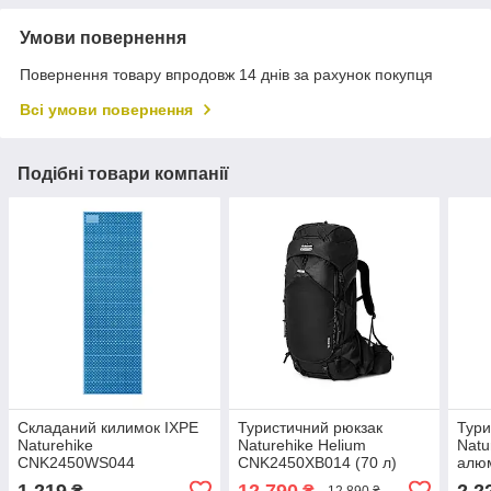
Умови повернення
Повернення товару впродовж 14 днів за рахунок покупця
Всі умови повернення
Подібні товари компанії
Складаний килимок IXPE
Туристичний рюкзак
Тури
Naturehike
Naturehike Helium
Natu
CNK2450WS044
CNK2450XB014 (70 л)
алюм
алюмінієва плівка
Чорний M
L
1 219
12 790
2 2