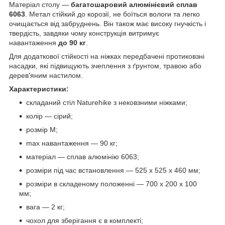
Матеріал столу —
багатошаровий
алюмінієвий сплав
6063
. Метал стійкий до корозії, не боїться вологи та легко
очищається від забруднень. Він також має високу гнучкість і
твердість, завдяки чому конструкція витримує
навантаження
до 90 кг
.
Для додаткової стійкості на ніжках передбачені протиковзні
насадки, які підвищують зчеплення з ґрунтом, травою або
дерев'яним настилом.
Характеристики:
складаний стіл Naturehike з нековзними ніжками;
колір — сірий;
розмір M;
max навантаження — 90 кг;
матеріал — сплав алюмінію 6063;
розміри під час встановлення — 525 х 525 х 460 мм;
розміри в складеному положенні — 700 х 200 х 100
мм;
вага — 2 кг;
чохол для зберігання є в комплекті;