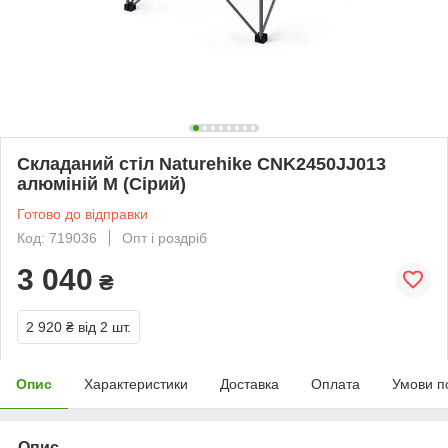
Складаний стіл Naturehike CNK2450JJ013
алюміній M (Сірий)
Готово до відправки
Код: 719036
Опт і роздріб
3 040
₴
2 920 ₴
від 2 шт.
Опис
Характеристики
Доставка
Оплата
Умови п
Опис