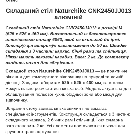
Складаний стіл Naturehike CNK2450JJ013
алюміній
Складаний стіл Naturehike CNK2450JJ013 в розмірі M
(525 х 525 х 460 мм). Виготовлений із багатошарового
алюмінієвого сплаву 6063, який не схильний до іржі.
Конструкція витримує навантаження до 90 кг. Швидке
складання з 3 частин: каркас, бічні рами та стільниця.
Ніжки мають нековзні насадки. Вага: 2 кг. До комплекту
входить чохол для зберігання.
Складной стол Naturehike CNK2450JJ013
— це практичне
рішення для комфортного відпочинку на природі та дачній
ділянці. Завдяки габаритам
525 х 525 х 460 мм
, за столом
можуть вільно розміститися кілька осіб. Модель актуальна для
облаштування польової кухні, обідньої зони або місця для
відпочинку.
Збирання столу займає кілька хвилин і не вимагає
спеціальних інструментів. Конструкція складається з 3 частин:
складаного каркаса, 2 бічних рам і стільниці. Їхня сумарна
вага становить
2 кг
. Усі елементи постачаються в чохлі для
зручного транспортування.