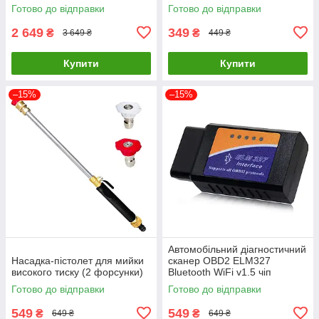
Готово до відправки
Готово до відправки
2 649
349
₴
₴
3 649 ₴
449 ₴
Купити
Купити
–15%
–15%
Автомобільний діагностичний
Насадка-пістолет для мийки
сканер OBD2 ELM327
високого тиску (2 форсунки)
Bluetooth WiFi v1.5 чіп
PIC18F25K80
Готово до відправки
Готово до відправки
549
549
₴
₴
649 ₴
649 ₴