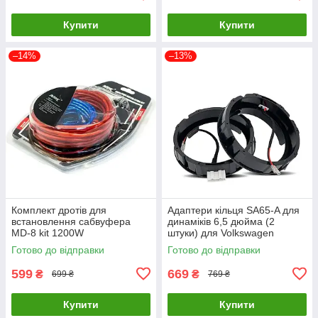
Купити
Купити
–14%
–13%
Комплект дротів для
Адаптери кільця SA65-A для
встановлення сабвуфера
динаміків 6,5 дюйма (2
MD-8 kit 1200W
штуки) для Volkswagen
Готово до відправки
Готово до відправки
599
669
₴
₴
699 ₴
769 ₴
Купити
Купити