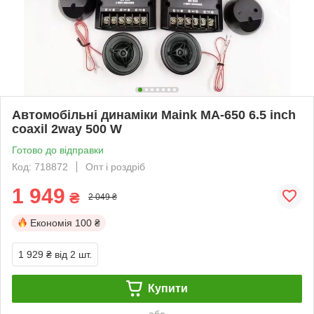
Автомобільні динаміки Maink MA-650 6.5 inch
coaxil 2way 500 W
Готово до відправки
Код: 718872
Опт і роздріб
1 949
₴
2 049 ₴
Економія
100 ₴
1 929 ₴
від 2 шт.
Купити
або