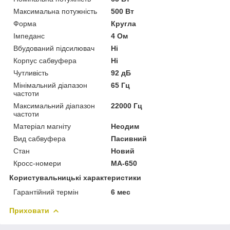
Максимальна потужність
500 Вт
Форма
Кругла
Імпеданс
4 Ом
Вбудований підсилювач
Ні
Корпус сабвуфера
Ні
Чутливість
92 дБ
Мінімальний діапазон
65 Гц
частоти
Максимальний діапазон
22000 Гц
частоти
Матеріал магніту
Неодим
Вид сабвуфера
Пасивний
Стан
Новий
Кросс-номери
MA-650
Користувальницькі характеристики
Гарантійний термін
6 мес
Приховати