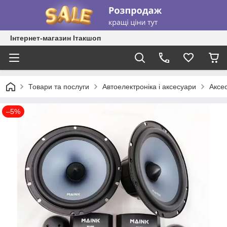
Інтернет-магазин Ітакшоп
Товари та послуги
Автоелектроніка і аксесуари
Аксе
–5%