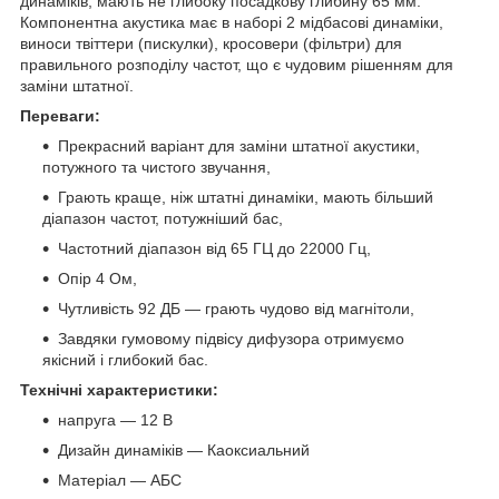
динаміків, мають не глибоку посадкову глибину 65 мм.
Компонентна акустика має в наборі 2 мідбасові динаміки,
виноси твіттери (пискулки), кросовери (фільтри) для
правильного розподілу частот, що є чудовим рішенням для
заміни штатної.
Переваги:
Прекрасний варіант для заміни штатної акустики,
потужного та чистого звучання,
Грають краще, ніж штатні динаміки, мають більший
діапазон частот, потужніший бас,
Частотний діапазон від 65 ГЦ до 22000 Гц,
Опір 4 Ом,
Чутливість 92 ДБ — грають чудово від магнітоли,
Завдяки гумовому підвісу дифузора отримуємо
якісний і глибокий бас.
Технічні характеристики:
напруга — 12 В
Дизайн динаміків — Каоксиальний
Матеріал — АБС