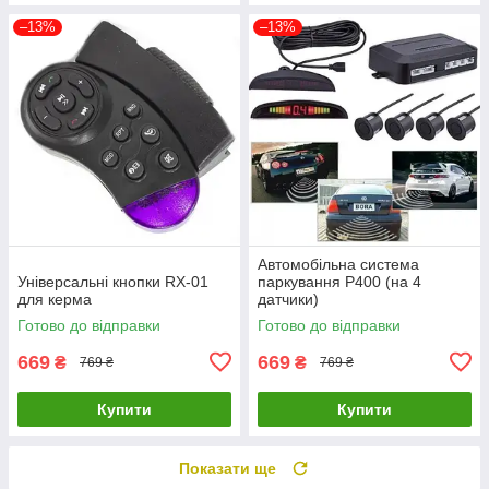
–13%
–13%
Автомобільна система
Універсальні кнопки RX-01
паркування P400 (на 4
для керма
датчики)
Готово до відправки
Готово до відправки
669
669
₴
₴
769 ₴
769 ₴
Купити
Купити
Показати ще