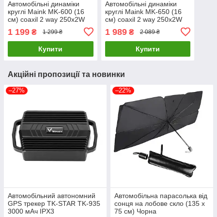
Автомобільні динаміки
Автомобільні динаміки
круглі Мaink MK-600 (16
круглі Мaink MK-650 (16
см) coaxil 2 way 250х2W
см) coaxil 2 way 250х2W
1 199
1 989
₴
₴
1 299 ₴
2 089 ₴
Купити
Купити
Акційні пропозиції та новинки
–27%
–22%
Автомобільний автономний
Автомобільна парасолька від
GPS трекер TK-STAR TK-935
сонця на лобове скло (135 х
3000 мАч IPX3
75 см) Чорна